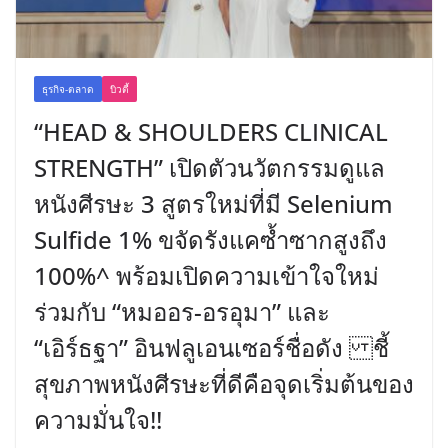
ธุรกิจ-ตลาด
บิวตี้
“HEAD & SHOULDERS CLINICAL
STRENGTH” เปิดตัวนวัตกรรมดูแล
หนังศีรษะ 3 สูตรใหม่ที่มี Selenium
Sulfide 1% ขจัดรังแคซ้ำซากสูงถึง
100%^ พร้อมเปิดความเข้าใจใหม่
ร่วมกับ “หมออร-อรอุมา” และ
“เอิร์ธฐา” อินฟลูเอนเซอร์ชื่อดัง ชี้
สุขภาพหนังศีรษะที่ดีคือจุดเริ่มต้นของ
ความมั่นใจ!!