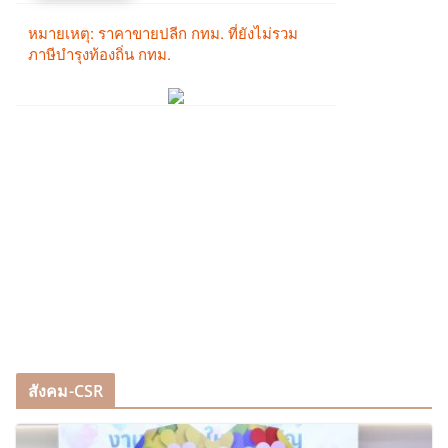
สังคม-CSR