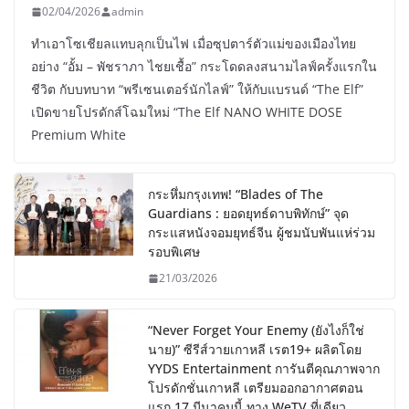
02/04/2026
admin
ทำเอาโซเชียลแทบลุกเป็นไฟ เมื่อซุปตาร์ตัวแม่ของเมืองไทย
อย่าง “อั้ม – พัชราภา ไชยเชื้อ” กระโดดลงสนามไลฟ์ครั้งแรกใน
ชีวิต กับบทบาท “พรีเซนเตอร์นักไลฟ์” ให้กับแบรนด์ “The Elf”
เปิดขายโปรดักส์โฉมใหม่ “The Elf NANO WHITE DOSE
Premium White
กระหึ่มกรุงเทพ! “Blades of The
Guardians : ยอดยุทธ์ดาบพิทักษ์” จุด
กระแสหนังจอมยุทธ์จีน ผู้ชมนับพันแห่ร่วม
รอบพิเศษ
21/03/2026
“Never Forget Your Enemy (ยังไงก็ใช่
นาย)” ซีรีส์วายเกาหลี เรต19+ ผลิตโดย
YYDS Entertainment การันตีคุณภาพจาก
โปรดักชั่นเกาหลี เตรียมออกอากาศตอน
แรก 17 มีนาคมนี้ ทาง WeTV ที่เดียว