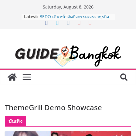
Skip
Saturday, August 8, 2026
to
Latest:
AirAsia X SEE FAH พันธมิตรทางธุรกิจ
content
ยาวนานกว่า 20 ปี ต่อยอดเสิร์ฟความ
อร่อย ยกเมนูระดับตำนาน “ข้าวหน้าไก่
ราชวงศ์” พุ่งทะยานสู่น่านฟ้า
BEDO เดินหน้าจัดกิจกรรมเจรจาธุรกิจ
“BIO TRADE CONNECT 2026” ยก
ระดับผลิตภัณฑ์ท้องถิ่นสู่ตลาดเชิง
พาณิชย์อย่างยั่งยืน
LORDNINE จัดศึกคนดังสายเกม ไทย
ปะทะ ฟิลิปปินส์ ใน “Rise of the Tenth
Lord” เปิดสงครามกิลด์ข้ามประเทศ
ฉลองเซิร์ฟเวอร์ใหม่ เฮเลนา
Guangzhou Yinghao School เผยวิสัย
ทัศน์การศึกษาที่พร้อมรับอนาคต “เราไม่
ได้เตรียมนักเรียนเพียงเพื่อก้าวเข้าสู่
ThemeGrill Demo Showcase
มหาวิทยาลัยเท่านั้น แต่ยังเตรียมพวก
เขาให้พร้อมเป็นผู้กำหนดอนาคต”
8.8 “ซูเลียน” รวมพลังนักธุรกิจทั่ว
บันเทิง
ประเทศ จัดประชุมใหญ่แห่งปี พบ CEO
“ดร.ปิยะวัฒน์” ถ่ายทอดวิสัยทัศน์ธุรกิจ