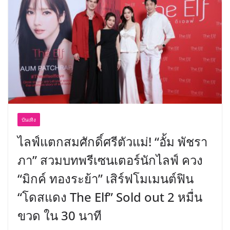
พร้อมฟรีคอนเสิร์ต “โชค รถแห่” ยกวง
บันเทิง
ไลฟ์แตกสมศักดิ์ศรีตัวแม่! “อั้ม พัชรา
ภา” สวมบทพรีเซนเตอร์นักไลฟ์ ควง
“มิกค์ ทองระย้า” เสิร์ฟโมเมนต์ฟิน
“โดสแดง The Elf” Sold out 2 หมื่น
ขวด ใน 30 นาที