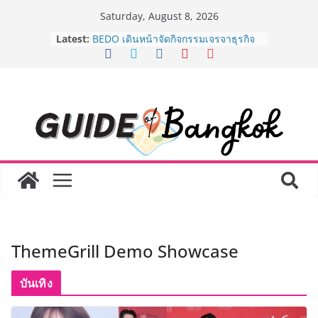
Skip
Saturday, August 8, 2026
to
AirAsia X SEE FAH พันธมิตรทางธุรกิจ
Latest:
ยาวนานกว่า 20 ปี ต่อยอดเสิร์ฟความ
content
อร่อย ยกเมนูระดับตำนาน “ข้าวหน้าไก่
ราชวงศ์” พุ่งทะยานสู่น่านฟ้า
BEDO เดินหน้าจัดกิจกรรมเจรจาธุรกิจ
“BIO TRADE CONNECT 2026” ยก
ระดับผลิตภัณฑ์ท้องถิ่นสู่ตลาดเชิง
พาณิชย์อย่างยั่งยืน
LORDNINE จัดศึกคนดังสายเกม ไทย
ปะทะ ฟิลิปปินส์ ใน “Rise of the Tenth
Lord” เปิดสงครามกิลด์ข้ามประเทศ
ฉลองเซิร์ฟเวอร์ใหม่ เฮเลนา
Guangzhou Yinghao School เผยวิสัย
ทัศน์การศึกษาที่พร้อมรับอนาคต “เราไม่
ได้เตรียมนักเรียนเพียงเพื่อก้าวเข้าสู่
มหาวิทยาลัยเท่านั้น แต่ยังเตรียมพวก
ThemeGrill Demo Showcase
เขาให้พร้อมเป็นผู้กำหนดอนาคต”
8.8 “ซูเลียน” รวมพลังนักธุรกิจทั่ว
บันเทิง
ประเทศ จัดประชุมใหญ่แห่งปี พบ CEO
“ดร.ปิยะวัฒน์” ถ่ายทอดวิสัยทัศน์ธุรกิจ
พร้อมฟรีคอนเสิร์ต “โชค รถแห่” ยกวง