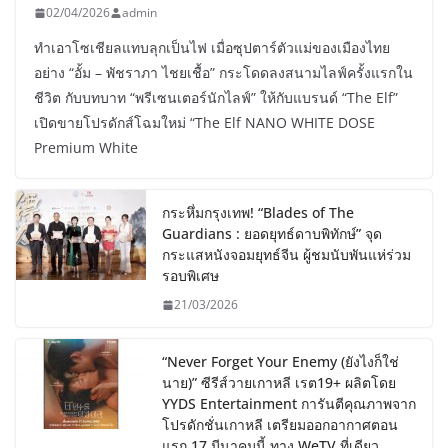
02/04/2026
admin
ทำเอาโซเชียลแทบลุกเป็นไฟ เมื่อซุปตาร์ตัวแม่ของเมืองไทย
อย่าง “อั้ม – พัชราภา ไชยเชื้อ” กระโดดลงสนามไลฟ์ครั้งแรกใน
ชีวิต กับบทบาท “พรีเซนเตอร์นักไลฟ์” ให้กับแบรนด์ “The Elf”
เปิดขายโปรดักส์โฉมใหม่ “The Elf NANO WHITE DOSE
Premium White
กระหึ่มกรุงเทพ! “Blades of The
Guardians : ยอดยุทธ์ดาบพิทักษ์” จุด
กระแสหนังจอมยุทธ์จีน ผู้ชมนับพันแห่ร่วม
รอบพิเศษ
21/03/2026
“Never Forget Your Enemy (ยังไงก็ใช่
นาย)” ซีรีส์วายเกาหลี เรต19+ ผลิตโดย
YYDS Entertainment การันตีคุณภาพจาก
โปรดักชั่นเกาหลี เตรียมออกอากาศตอน
แรก 17 มีนาคมนี้ ทาง WeTV ที่เดียว