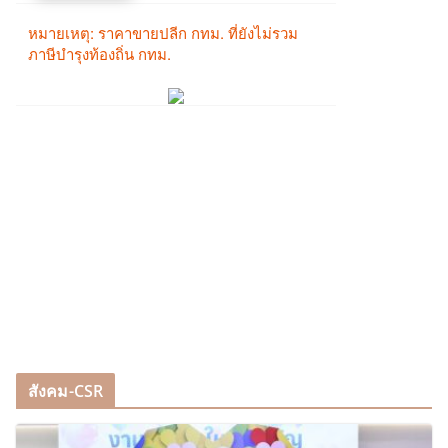
สังคม-CSR