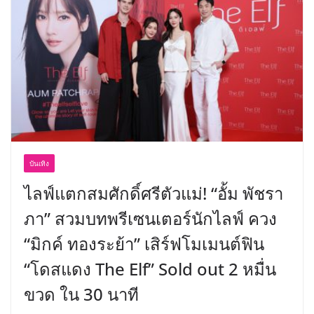
บันเทิง
ไลฟ์แตกสมศักดิ์ศรีตัวแม่! “อั้ม พัชรา
ภา” สวมบทพรีเซนเตอร์นักไลฟ์ ควง
“มิกค์ ทองระย้า” เสิร์ฟโมเมนต์ฟิน
“โดสแดง The Elf” Sold out 2 หมื่น
ขวด ใน 30 นาที