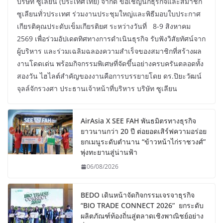
บริษัท ซูเลียน (ประเทศไทย) จำกัด ขอเชิญนักธุรกิจและสมาชิก
ซูเลียนทั่วประเทศ ร่วมงานประชุมใหญ่และพิธีมอบใบประกาศ
เกียรติคุณประดับเข็มเกียรติยศ ระหว่างวันที่ 8-9 สิงหาคม
2569 เพื่อร่วมอัปเดตทิศทางการดำเนินธุรกิจ รับฟังวิสัยทัศน์จาก
ผู้บริหาร และร่วมเฉลิมฉลองความสำเร็จของสมาชิกที่สร้างผล
งานโดดเด่น พร้อมกิจกรรมพิเศษที่จัดขึ้นอย่างครบครันตลอดทั้ง
สองวัน ไฮไลต์สำคัญของงานคือการบรรยายโดย ดร.ปิยะวัฒน์
จุลล์จักรวงศา ประธานเจ้าหน้าที่บริหาร บริษัท ซูเลียน
AirAsia X SEE FAH พันธมิตรทางธุรกิจ
ยาวนานกว่า 20 ปี ต่อยอดเสิร์ฟความอร่อย
ยกเมนูระดับตำนาน “ข้าวหน้าไก่ราชวงศ์”
พุ่งทะยานสู่น่านฟ้า
06/08/2026
BEDO เดินหน้าจัดกิจกรรมเจรจาธุรกิจ
“BIO TRADE CONNECT 2026” ยกระดับ
ผลิตภัณฑ์ท้องถิ่นสู่ตลาดเชิงพาณิชย์อย่าง