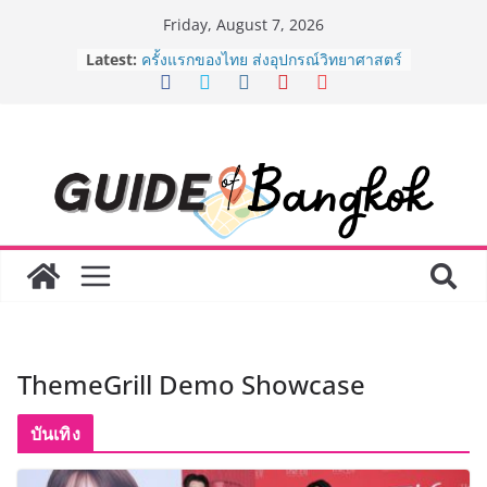
Skip
Friday, August 7, 2026
to
“ตลาดดอกไม้สี่มุมเมือง” ศูนย์รวมดอกไม้
Latest:
content
สด ดอกไม้ประดิษฐ์ พวงมาลัย และสังฆ
ภัณฑ์ครบวงจร ขอเชิญเลือกซื้อมาลัย
และของขวัญต้อนรับวันแม่ เปิดให้
บริการทุกวันตลอด 24 ชั่วโมง
ครั้งแรกของไทย ส่งอุปกรณ์วิทยาศาสตร์
“CE-7 MATCH” ฝีมือคนไทย ร่วมภารกิจ
สำรวจดวงจันทร์ 24 สิงหาคมนี้
8.8 “ซูเลียน” รวมพลังนักธุรกิจทั่ว
ประเทศ จัดประชุมใหญ่แห่งปี พบ CEO
“ดร.ปิยะวัฒน์” ถ่ายทอดวิสัยทัศน์ธุรกิจ
พร้อมฟรีคอนเสิร์ต “โชค รถแห่” ยกวง
AirAsia X SEE FAH พันธมิตรทางธุรกิจ
ยาวนานกว่า 20 ปี ต่อยอดเสิร์ฟความ
อร่อย ยกเมนูระดับตำนาน “ข้าวหน้าไก่
ThemeGrill Demo Showcase
ราชวงศ์” พุ่งทะยานสู่น่านฟ้า
BEDO เดินหน้าจัดกิจกรรมเจรจาธุรกิจ
“BIO TRADE CONNECT 2026” ยก
บันเทิง
ระดับผลิตภัณฑ์ท้องถิ่นสู่ตลาดเชิง
พาณิชย์อย่างยั่งยืน