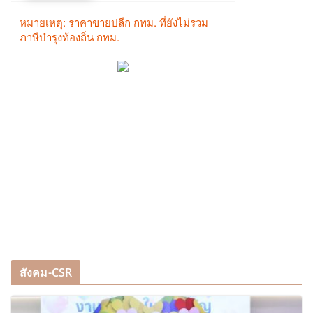
สังคม-CSR