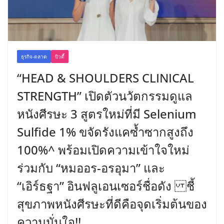
ธุรกิจ-ตลาด
บิวตี้
“HEAD & SHOULDERS CLINICAL
STRENGTH” เปิดตัวนวัตกรรมดูแล
หนังศีรษะ 3 สูตรใหม่ที่มี Selenium
Sulfide 1% ขจัดรังแคซ้ำซากสูงถึง
100%^ พร้อมเปิดความเข้าใจใหม่
ร่วมกับ “หมออร-อรอุมา” และ
“เอิร์ธฐา” อินฟลูเอนเซอร์ชื่อดัง ชี้
สุขภาพหนังศีรษะที่ดีคือจุดเริ่มต้นของ
ความมั่นใจ!!