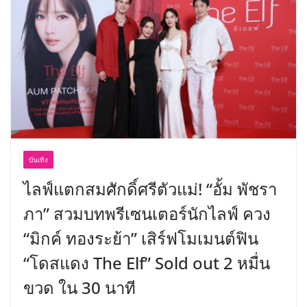
บันเทิง
ไลฟ์แตกสมศักดิ์ศรีตัวแม่! “อั้ม พัชรา
ภา” สวมบทพรีเซนเตอร์นักไลฟ์ ควง
“มิกค์ ทองระย้า” เสิร์ฟโมเมนต์ฟิน
“โดสแดง The Elf” Sold out 2 หมื่น
ขวด ใน 30 นาที