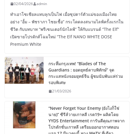
02/04/2026
admin
ทำเอาโซเชียลแทบลุกเป็นไฟ เมื่อซุปตาร์ตัวแม่ของเมืองไทย
อย่าง “อั้ม – พัชราภา ไชยเชื้อ” กระโดดลงสนามไลฟ์ครั้งแรกใน
ชีวิต กับบทบาท “พรีเซนเตอร์นักไลฟ์” ให้กับแบรนด์ “The Elf”
เปิดขายโปรดักส์โฉมใหม่ “The Elf NANO WHITE DOSE
Premium White
กระหึ่มกรุงเทพ! “Blades of The
Guardians : ยอดยุทธ์ดาบพิทักษ์” จุด
กระแสหนังจอมยุทธ์จีน ผู้ชมนับพันแห่ร่วม
รอบพิเศษ
21/03/2026
“Never Forget Your Enemy (ยังไงก็ใช่
นาย)” ซีรีส์วายเกาหลี เรต19+ ผลิตโดย
YYDS Entertainment การันตีคุณภาพจาก
โปรดักชั่นเกาหลี เตรียมออกอากาศตอน
แรก 17 มีนาคมนี้ ทาง WeTV ที่เดียว