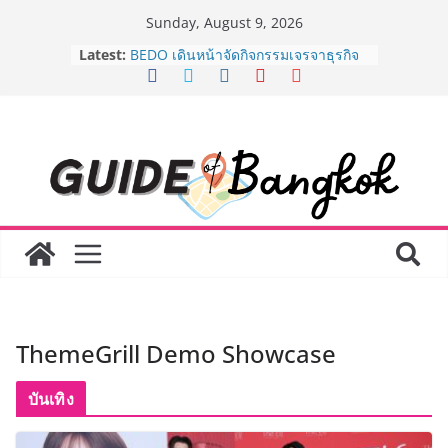
Skip
Sunday, August 9, 2026
to
AirAsia X SEE FAH พันธมิตรทางธุรกิจ
Latest:
ยาวนานกว่า 20 ปี ต่อยอดเสิร์ฟความ
content
อร่อย ยกเมนูระดับตำนาน “ข้าวหน้าไก่
ราชวงศ์” พุ่งทะยานสู่น่านฟ้า
BEDO เดินหน้าจัดกิจกรรมเจรจาธุรกิจ
“BIO TRADE CONNECT 2026” ยก
ระดับผลิตภัณฑ์ท้องถิ่นสู่ตลาดเชิง
พาณิชย์อย่างยั่งยืน
LORDNINE จัดศึกคนดังสายเกม ไทย
ปะทะ ฟิลิปปินส์ ใน “Rise of the Tenth
Lord” เปิดสงครามกิลด์ข้ามประเทศ
ฉลองเซิร์ฟเวอร์ใหม่ เฮเลนา
Guangzhou Yinghao School เผยวิสัย
ทัศน์การศึกษาที่พร้อมรับอนาคต “เราไม่
ได้เตรียมนักเรียนเพียงเพื่อก้าวเข้าสู่
มหาวิทยาลัยเท่านั้น แต่ยังเตรียมพวก
ThemeGrill Demo Showcase
เขาให้พร้อมเป็นผู้กำหนดอนาคต”
8.8 “ซูเลียน” รวมพลังนักธุรกิจทั่ว
บันเทิง
ประเทศ จัดประชุมใหญ่แห่งปี พบ CEO
“ดร.ปิยะวัฒน์” ถ่ายทอดวิสัยทัศน์ธุรกิจ
พร้อมฟรีคอนเสิร์ต “โชค รถแห่” ยกวง