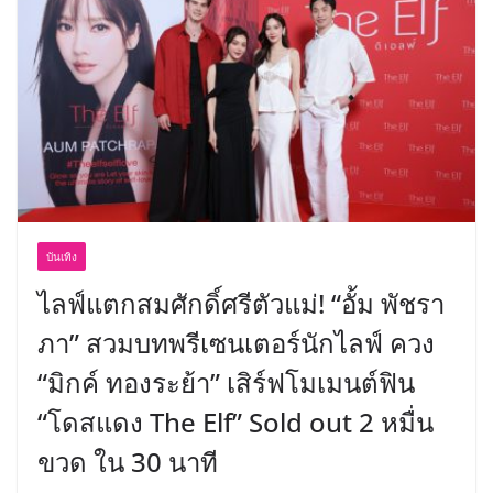
บันเทิง
ไลฟ์แตกสมศักดิ์ศรีตัวแม่! “อั้ม พัชรา
ภา” สวมบทพรีเซนเตอร์นักไลฟ์ ควง
“มิกค์ ทองระย้า” เสิร์ฟโมเมนต์ฟิน
“โดสแดง The Elf” Sold out 2 หมื่น
ขวด ใน 30 นาที