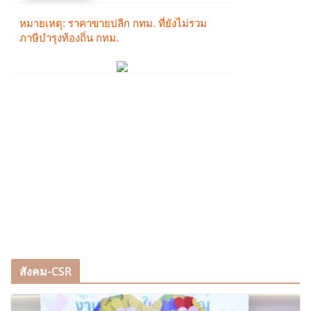
สังคม-CSR