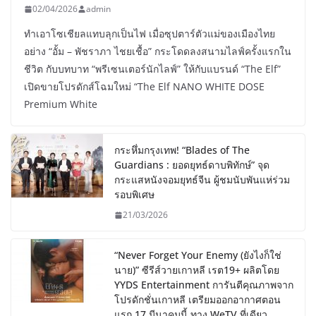
02/04/2026
admin
ทำเอาโซเชียลแทบลุกเป็นไฟ เมื่อซุปตาร์ตัวแม่ของเมืองไทย
อย่าง “อั้ม – พัชราภา ไชยเชื้อ” กระโดดลงสนามไลฟ์ครั้งแรกใน
ชีวิต กับบทบาท “พรีเซนเตอร์นักไลฟ์” ให้กับแบรนด์ “The Elf”
เปิดขายโปรดักส์โฉมใหม่ “The Elf NANO WHITE DOSE
Premium White
กระหึ่มกรุงเทพ! “Blades of The
Guardians : ยอดยุทธ์ดาบพิทักษ์” จุด
กระแสหนังจอมยุทธ์จีน ผู้ชมนับพันแห่ร่วม
รอบพิเศษ
21/03/2026
“Never Forget Your Enemy (ยังไงก็ใช่
นาย)” ซีรีส์วายเกาหลี เรต19+ ผลิตโดย
YYDS Entertainment การันตีคุณภาพจาก
โปรดักชั่นเกาหลี เตรียมออกอากาศตอน
แรก 17 มีนาคมนี้ ทาง WeTV ที่เดียว