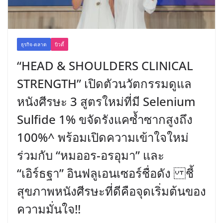
ธุรกิจ-ตลาด
บิวตี้
“HEAD & SHOULDERS CLINICAL
STRENGTH” เปิดตัวนวัตกรรมดูแล
หนังศีรษะ 3 สูตรใหม่ที่มี Selenium
Sulfide 1% ขจัดรังแคซ้ำซากสูงถึง
100%^ พร้อมเปิดความเข้าใจใหม่
ร่วมกับ “หมออร-อรอุมา” และ
“เอิร์ธฐา” อินฟลูเอนเซอร์ชื่อดัง ชี้
สุขภาพหนังศีรษะที่ดีคือจุดเริ่มต้นของ
ความมั่นใจ!!