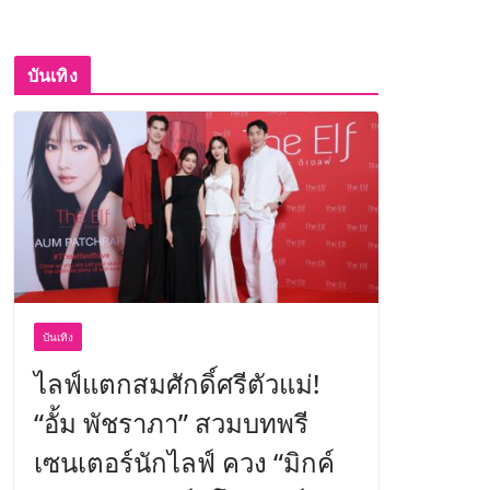
บันเทิง
บันเทิง
ไลฟ์แตกสมศักดิ์ศรีตัวแม่!
“อั้ม พัชราภา” สวมบทพรี
เซนเตอร์นักไลฟ์ ควง “มิกค์