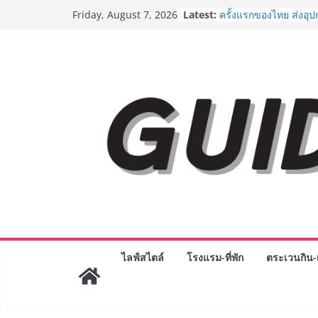
Skip
Latest:
ครั้งแรกของไทย ส่งอุ
Friday, August 7, 2026
to
“CE-7 MATCH” ฝีมือคน
สำรวจดวงจันทร์ 24 สิง
content
8.8 “ซูเลียน” รวมพลังนั
ประเทศ จัดประชุมใหญ่
“ดร.ปิยะวัฒน์” ถ่ายทอดว
พร้อมฟรีคอนเสิร์ต “โช
AirAsia X SEE FAH พั
ยาวนานกว่า 20 ปี ต่อ
อร่อย ยกเมนูระดับตำน
ราชวงศ์” พุ่งทะยานสู่น
BEDO เดินหน้าจัดกิจก
“BIO TRADE CONNEC
ระดับผลิตภัณฑ์ท้องถิ่น
พาณิชย์อย่างยั่งยืน
“ตลาดดอกไม้สี่มุมเมือง
สด ดอกไม้ประดิษฐ์ พว
ภัณฑ์ครบวงจร ขอเชิญเ
ไลฟ์สไตล์
โรงแรม-ที่พัก
ตระเวนกิน-เ
และของขวัญต้อนรับวันแ
บริการทุกวันตลอด 24 ช