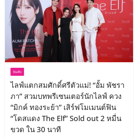
บันเทิง
ไลฟ์แตกสมศักดิ์ศรีตัวแม่! “อั้ม พัชรา
ภา” สวมบทพรีเซนเตอร์นักไลฟ์ ควง
“มิกค์ ทองระย้า” เสิร์ฟโมเมนต์ฟิน
“โดสแดง The Elf” Sold out 2 หมื่น
ขวด ใน 30 นาที