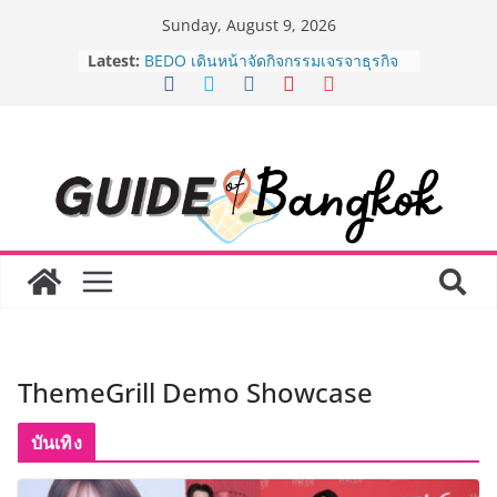
Skip
Sunday, August 9, 2026
to
AirAsia X SEE FAH พันธมิตรทางธุรกิจ
Latest:
ยาวนานกว่า 20 ปี ต่อยอดเสิร์ฟความ
content
อร่อย ยกเมนูระดับตำนาน “ข้าวหน้าไก่
ราชวงศ์” พุ่งทะยานสู่น่านฟ้า
BEDO เดินหน้าจัดกิจกรรมเจรจาธุรกิจ
“BIO TRADE CONNECT 2026” ยก
ระดับผลิตภัณฑ์ท้องถิ่นสู่ตลาดเชิง
พาณิชย์อย่างยั่งยืน
LORDNINE จัดศึกคนดังสายเกม ไทย
ปะทะ ฟิลิปปินส์ ใน “Rise of the Tenth
Lord” เปิดสงครามกิลด์ข้ามประเทศ
ฉลองเซิร์ฟเวอร์ใหม่ เฮเลนา
Guangzhou Yinghao School เผยวิสัย
ทัศน์การศึกษาที่พร้อมรับอนาคต “เราไม่
ได้เตรียมนักเรียนเพียงเพื่อก้าวเข้าสู่
ThemeGrill Demo Showcase
มหาวิทยาลัยเท่านั้น แต่ยังเตรียมพวก
เขาให้พร้อมเป็นผู้กำหนดอนาคต”
8.8 “ซูเลียน” รวมพลังนักธุรกิจทั่ว
บันเทิง
ประเทศ จัดประชุมใหญ่แห่งปี พบ CEO
“ดร.ปิยะวัฒน์” ถ่ายทอดวิสัยทัศน์ธุรกิจ
พร้อมฟรีคอนเสิร์ต “โชค รถแห่” ยกวง