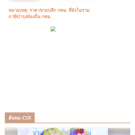
สังคม-CSR