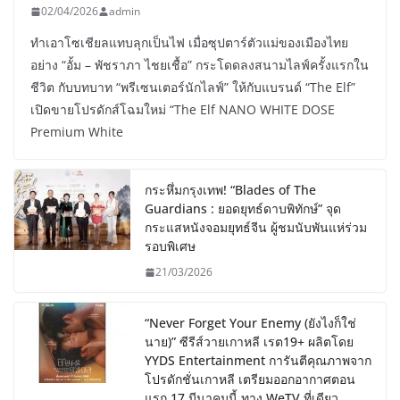
02/04/2026
admin
ทำเอาโซเชียลแทบลุกเป็นไฟ เมื่อซุปตาร์ตัวแม่ของเมืองไทย
อย่าง “อั้ม – พัชราภา ไชยเชื้อ” กระโดดลงสนามไลฟ์ครั้งแรกใน
ชีวิต กับบทบาท “พรีเซนเตอร์นักไลฟ์” ให้กับแบรนด์ “The Elf”
เปิดขายโปรดักส์โฉมใหม่ “The Elf NANO WHITE DOSE
Premium White
กระหึ่มกรุงเทพ! “Blades of The
Guardians : ยอดยุทธ์ดาบพิทักษ์” จุด
กระแสหนังจอมยุทธ์จีน ผู้ชมนับพันแห่ร่วม
รอบพิเศษ
21/03/2026
“Never Forget Your Enemy (ยังไงก็ใช่
นาย)” ซีรีส์วายเกาหลี เรต19+ ผลิตโดย
YYDS Entertainment การันตีคุณภาพจาก
โปรดักชั่นเกาหลี เตรียมออกอากาศตอน
แรก 17 มีนาคมนี้ ทาง WeTV ที่เดียว