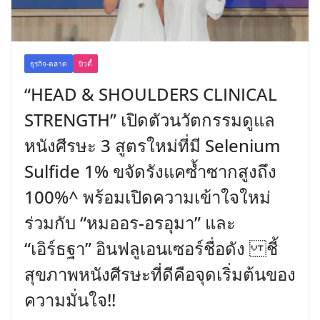
ธุรกิจ-ตลาด
บิวตี้
“HEAD & SHOULDERS CLINICAL
STRENGTH” เปิดตัวนวัตกรรมดูแล
หนังศีรษะ 3 สูตรใหม่ที่มี Selenium
Sulfide 1% ขจัดรังแคซ้ำซากสูงถึง
100%^ พร้อมเปิดความเข้าใจใหม่
ร่วมกับ “หมออร-อรอุมา” และ
“เอิร์ธฐา” อินฟลูเอนเซอร์ชื่อดัง ชี้
สุขภาพหนังศีรษะที่ดีคือจุดเริ่มต้นของ
ความมั่นใจ!!