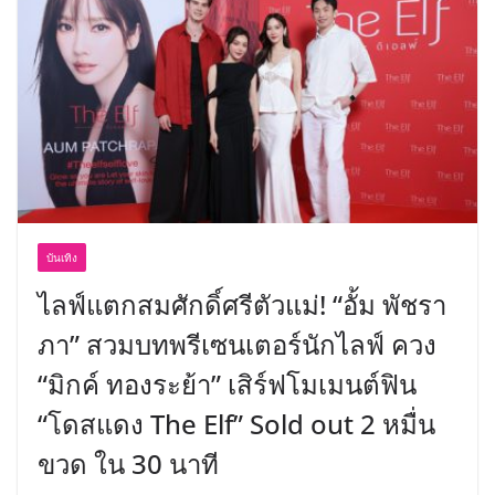
เขาให้พร้อมเป็นผู้กำหนดอนาคต”
บันเทิง
ไลฟ์แตกสมศักดิ์ศรีตัวแม่! “อั้ม พัชรา
ภา” สวมบทพรีเซนเตอร์นักไลฟ์ ควง
“มิกค์ ทองระย้า” เสิร์ฟโมเมนต์ฟิน
“โดสแดง The Elf” Sold out 2 หมื่น
ขวด ใน 30 นาที