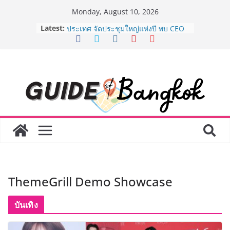
Skip
Monday, August 10, 2026
to
Latest:
8.8 “ซูเลียน” รวมพลังนักธุรกิจทั่ว
content
ประเทศ จัดประชุมใหญ่แห่งปี พบ CEO
“ดร.ปิยะวัฒน์” ถ่ายทอดวิสัยทัศน์ธุรกิจ
พร้อมฟรีคอนเสิร์ต “โชค รถแห่” ยกวง
AirAsia X SEE FAH พันธมิตรทางธุรกิจ
ยาวนานกว่า 20 ปี ต่อยอดเสิร์ฟความ
อร่อย ยกเมนูระดับตำนาน “ข้าวหน้าไก่
ราชวงศ์” พุ่งทะยานสู่น่านฟ้า
BEDO จัดงาน Thailand Nature
Positive Forum 2026 ภายใต้หัวข้อ
การขับเคลื่อนภาคธุรกิจสู่อนาคต
ธรรมชาติเชิงบวก
LORDNINE จัดศึกคนดังสายเกม ไทย
ปะทะ ฟิลิปปินส์ ใน “Rise of the Tenth
Lord” เปิดสงครามกิลด์ข้ามประเทศ
ThemeGrill Demo Showcase
ฉลองเซิร์ฟเวอร์ใหม่ เฮเลนา
Guangzhou Yinghao School เผยวิสัย
ทัศน์การศึกษาที่พร้อมรับอนาคต “เราไม่
บันเทิง
ได้เตรียมนักเรียนเพียงเพื่อก้าวเข้าสู่
มหาวิทยาลัยเท่านั้น แต่ยังเตรียมพวก