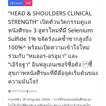
ธุรกิจ-ตลาด
บิวตี้
“HEAD & SHOULDERS CLINICAL
STRENGTH” เปิดตัวนวัตกรรมดูแล
หนังศีรษะ 3 สูตรใหม่ที่มี Selenium
Sulfide 1% ขจัดรังแคซ้ำซากสูงถึง
100%^ พร้อมเปิดความเข้าใจใหม่
ร่วมกับ “หมออร-อรอุมา” และ
“เอิร์ธฐา” อินฟลูเอนเซอร์ชื่อดัง ชี้
สุขภาพหนังศีรษะที่ดีคือจุดเริ่มต้นของ
ความมั่นใจ!!
10/07/2026
admin
กรุงเทพฯ, (8 กรกฎาคม 2569) – การมีรังแคบนหนังศีรษะจะ
ไม่ใช่เรื่องที่ต้องอับอายอีกต่อไป เพราะแท้จริงแล้วรังแคเป็น