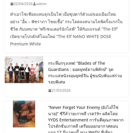
02/04/2026
admin
ทำเอาโซเชียลแทบลุกเป็นไฟ เมื่อซุปตาร์ตัวแม่ของเมืองไทย
อย่าง “อั้ม – พัชราภา ไชยเชื้อ” กระโดดลงสนามไลฟ์ครั้งแรกใน
ชีวิต กับบทบาท “พรีเซนเตอร์นักไลฟ์” ให้กับแบรนด์ “The Elf”
เปิดขายโปรดักส์โฉมใหม่ “The Elf NANO WHITE DOSE
Premium White
กระหึ่มกรุงเทพ! “Blades of The
Guardians : ยอดยุทธ์ดาบพิทักษ์” จุด
กระแสหนังจอมยุทธ์จีน ผู้ชมนับพันแห่ร่วม
รอบพิเศษ
21/03/2026
“Never Forget Your Enemy (ยังไงก็ใช่
นาย)” ซีรีส์วายเกาหลี เรต19+ ผลิตโดย
YYDS Entertainment การันตีคุณภาพจาก
โปรดักชั่นเกาหลี เตรียมออกอากาศตอน
แรก 17 มีนาคมนี้ ทาง WeTV ที่เดียว