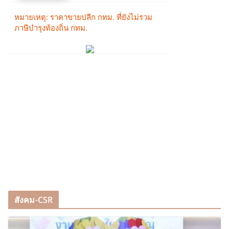
สังคม-CSR