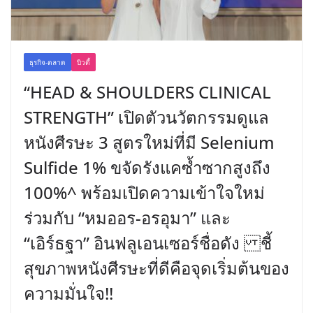
ธุรกิจ-ตลาด
บิวตี้
“HEAD & SHOULDERS CLINICAL
STRENGTH” เปิดตัวนวัตกรรมดูแล
หนังศีรษะ 3 สูตรใหม่ที่มี Selenium
Sulfide 1% ขจัดรังแคซ้ำซากสูงถึง
100%^ พร้อมเปิดความเข้าใจใหม่
ร่วมกับ “หมออร-อรอุมา” และ
“เอิร์ธฐา” อินฟลูเอนเซอร์ชื่อดัง ชี้
สุขภาพหนังศีรษะที่ดีคือจุดเริ่มต้นของ
ความมั่นใจ!!