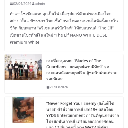
02/04/2026
admin
ทำเอาโซเชียลแทบลุกเป็นไฟ เมื่อซุปตาร์ตัวแม่ของเมืองไทย
อย่าง “อั้ม – พัชราภา ไชยเชื้อ” กระโดดลงสนามไลฟ์ครั้งแรกใน
ชีวิต กับบทบาท “พรีเซนเตอร์นักไลฟ์” ให้กับแบรนด์ “The Elf”
เปิดขายโปรดักส์โฉมใหม่ “The Elf NANO WHITE DOSE
Premium White
กระหึ่มกรุงเทพ! “Blades of The
Guardians : ยอดยุทธ์ดาบพิทักษ์” จุด
กระแสหนังจอมยุทธ์จีน ผู้ชมนับพันแห่ร่วม
รอบพิเศษ
21/03/2026
“Never Forget Your Enemy (ยังไงก็ใช่
นาย)” ซีรีส์วายเกาหลี เรต19+ ผลิตโดย
YYDS Entertainment การันตีคุณภาพจาก
โปรดักชั่นเกาหลี เตรียมออกอากาศตอน
แรก 17 มีนาคมนี้ ทาง WeTV ที่เดียว