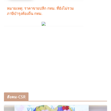
สังคม-CSR