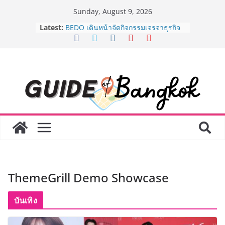
Skip
Sunday, August 9, 2026
to
AirAsia X SEE FAH พันธมิตรทางธุรกิจ
Latest:
content
ยาวนานกว่า 20 ปี ต่อยอดเสิร์ฟความ
อร่อย ยกเมนูระดับตำนาน “ข้าวหน้าไก่
ราชวงศ์” พุ่งทะยานสู่น่านฟ้า
BEDO เดินหน้าจัดกิจกรรมเจรจาธุรกิจ
“BIO TRADE CONNECT 2026” ยก
ระดับผลิตภัณฑ์ท้องถิ่นสู่ตลาดเชิง
พาณิชย์อย่างยั่งยืน
LORDNINE จัดศึกคนดังสายเกม ไทย
ปะทะ ฟิลิปปินส์ ใน “Rise of the Tenth
Lord” เปิดสงครามกิลด์ข้ามประเทศ
ฉลองเซิร์ฟเวอร์ใหม่ เฮเลนา
Guangzhou Yinghao School เผยวิสัย
ทัศน์การศึกษาที่พร้อมรับอนาคต “เราไม่
ได้เตรียมนักเรียนเพียงเพื่อก้าวเข้าสู่
ThemeGrill Demo Showcase
มหาวิทยาลัยเท่านั้น แต่ยังเตรียมพวก
เขาให้พร้อมเป็นผู้กำหนดอนาคต”
8.8 “ซูเลียน” รวมพลังนักธุรกิจทั่ว
บันเทิง
ประเทศ จัดประชุมใหญ่แห่งปี พบ CEO
“ดร.ปิยะวัฒน์” ถ่ายทอดวิสัยทัศน์ธุรกิจ