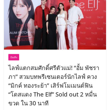
พร้อมฟรีคอนเสิร์ต “โชค รถแห่” ยกวง
บันเทิง
ไลฟ์แตกสมศักดิ์ศรีตัวแม่! “อั้ม พัชรา
ภา” สวมบทพรีเซนเตอร์นักไลฟ์ ควง
“มิกค์ ทองระย้า” เสิร์ฟโมเมนต์ฟิน
“โดสแดง The Elf” Sold out 2 หมื่น
ขวด ใน 30 นาที