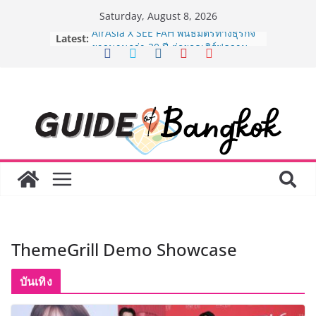
Skip
Saturday, August 8, 2026
to
Latest:
AirAsia X SEE FAH พันธมิตรทางธุรกิจ
content
ยาวนานกว่า 20 ปี ต่อยอดเสิร์ฟความ
อร่อย ยกเมนูระดับตำนาน “ข้าวหน้าไก่
ราชวงศ์” พุ่งทะยานสู่น่านฟ้า
BEDO เดินหน้าจัดกิจกรรมเจรจาธุรกิจ
“BIO TRADE CONNECT 2026” ยก
ระดับผลิตภัณฑ์ท้องถิ่นสู่ตลาดเชิง
พาณิชย์อย่างยั่งยืน
LORDNINE จัดศึกคนดังสายเกม ไทย
ปะทะ ฟิลิปปินส์ ใน “Rise of the Tenth
Lord” เปิดสงครามกิลด์ข้ามประเทศ
ฉลองเซิร์ฟเวอร์ใหม่ เฮเลนา
Guangzhou Yinghao School เผยวิสัย
ทัศน์การศึกษาที่พร้อมรับอนาคต “เราไม่
ได้เตรียมนักเรียนเพียงเพื่อก้าวเข้าสู่
ThemeGrill Demo Showcase
มหาวิทยาลัยเท่านั้น แต่ยังเตรียมพวก
เขาให้พร้อมเป็นผู้กำหนดอนาคต”
8.8 “ซูเลียน” รวมพลังนักธุรกิจทั่ว
บันเทิง
ประเทศ จัดประชุมใหญ่แห่งปี พบ CEO
“ดร.ปิยะวัฒน์” ถ่ายทอดวิสัยทัศน์ธุรกิจ