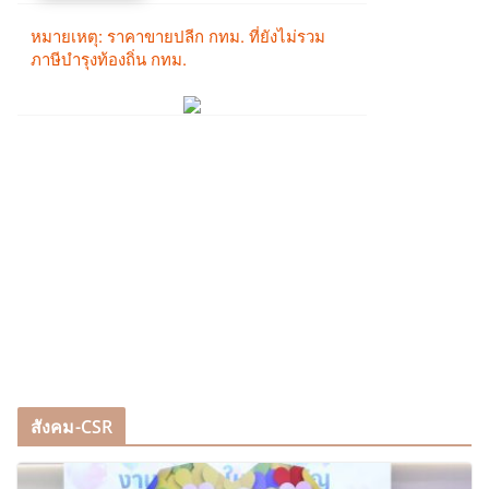
สังคม-CSR