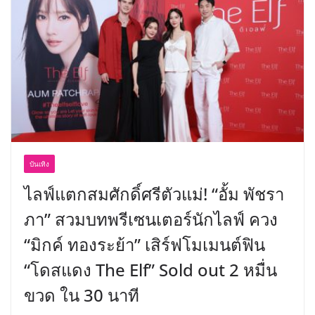
พร้อมฟรีคอนเสิร์ต “โชค รถแห่” ยกวง
บันเทิง
ไลฟ์แตกสมศักดิ์ศรีตัวแม่! “อั้ม พัชรา
ภา” สวมบทพรีเซนเตอร์นักไลฟ์ ควง
“มิกค์ ทองระย้า” เสิร์ฟโมเมนต์ฟิน
“โดสแดง The Elf” Sold out 2 หมื่น
ขวด ใน 30 นาที