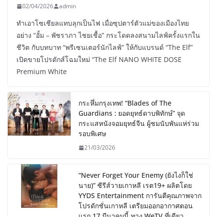
02/04/2026
admin
ทำเอาโซเชียลแทบลุกเป็นไฟ เมื่อซุปตาร์ตัวแม่ของเมืองไทย
อย่าง “อั้ม – พัชราภา ไชยเชื้อ” กระโดดลงสนามไลฟ์ครั้งแรกใน
ชีวิต กับบทบาท “พรีเซนเตอร์นักไลฟ์” ให้กับแบรนด์ “The Elf”
เปิดขายโปรดักส์โฉมใหม่ “The Elf NANO WHITE DOSE
Premium White
กระหึ่มกรุงเทพ! “Blades of The
Guardians : ยอดยุทธ์ดาบพิทักษ์” จุด
กระแสหนังจอมยุทธ์จีน ผู้ชมนับพันแห่ร่วม
รอบพิเศษ
21/03/2026
“Never Forget Your Enemy (ยังไงก็ใช่
นาย)” ซีรีส์วายเกาหลี เรต19+ ผลิตโดย
YYDS Entertainment การันตีคุณภาพจาก
โปรดักชั่นเกาหลี เตรียมออกอากาศตอน
แรก 17 มีนาคมนี้ ทาง WeTV ที่เดียว