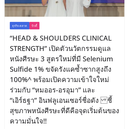
ธุรกิจ-ตลาด
บิวตี้
“HEAD & SHOULDERS CLINICAL
STRENGTH” เปิดตัวนวัตกรรมดูแล
หนังศีรษะ 3 สูตรใหม่ที่มี Selenium
Sulfide 1% ขจัดรังแคซ้ำซากสูงถึง
100%^ พร้อมเปิดความเข้าใจใหม่
ร่วมกับ “หมออร-อรอุมา” และ
“เอิร์ธฐา” อินฟลูเอนเซอร์ชื่อดัง ชี้
สุขภาพหนังศีรษะที่ดีคือจุดเริ่มต้นของ
ความมั่นใจ!!