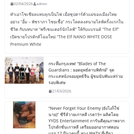
02/04/2026
admin
ทำเอาโซเชียลแทบลุกเป็นไฟ เมื่อซุปตาร์ตัวแม่ของเมืองไทย
อย่าง “อั้ม – พัชราภา ไชยเชื้อ” กระโดดลงสนามไลฟ์ครั้งแรกใน
ชีวิต กับบทบาท “พรีเซนเตอร์นักไลฟ์” ให้กับแบรนด์ “The Elf”
เปิดขายโปรดักส์โฉมใหม่ “The Elf NANO WHITE DOSE
Premium White
กระหึ่มกรุงเทพ! “Blades of The
Guardians : ยอดยุทธ์ดาบพิทักษ์” จุด
กระแสหนังจอมยุทธ์จีน ผู้ชมนับพันแห่ร่วม
รอบพิเศษ
21/03/2026
“Never Forget Your Enemy (ยังไงก็ใช่
นาย)” ซีรีส์วายเกาหลี เรต19+ ผลิตโดย
YYDS Entertainment การันตีคุณภาพจาก
โปรดักชั่นเกาหลี เตรียมออกอากาศตอน
แรก 17 มีนาคมนี้ ทาง WeTV ที่เดียว