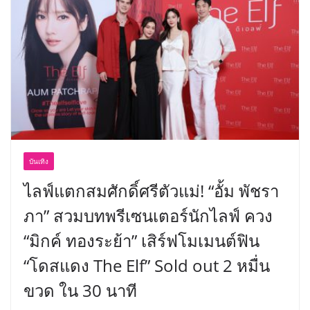
บันเทิง
ไลฟ์แตกสมศักดิ์ศรีตัวแม่! “อั้ม พัชรา
ภา” สวมบทพรีเซนเตอร์นักไลฟ์ ควง
“มิกค์ ทองระย้า” เสิร์ฟโมเมนต์ฟิน
“โดสแดง The Elf” Sold out 2 หมื่น
ขวด ใน 30 นาที