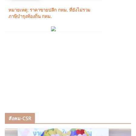
สังคม-CSR