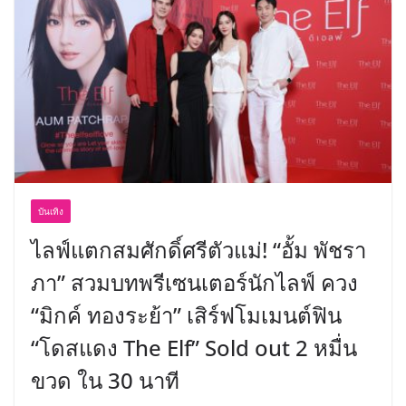
บริการทุกวันตลอด 24 ชั่วโมง
ครั้งแรกของไทย ส่งอุปกรณ์วิทยาศาสตร์
“CE-7 MATCH” ฝีมือคนไทย ร่วมภารกิจ
สำรวจดวงจันทร์ 24 สิงหาคมนี้
บันเทิง
ไลฟ์แตกสมศักดิ์ศรีตัวแม่! “อั้ม พัชรา
ภา” สวมบทพรีเซนเตอร์นักไลฟ์ ควง
“มิกค์ ทองระย้า” เสิร์ฟโมเมนต์ฟิน
“โดสแดง The Elf” Sold out 2 หมื่น
ขวด ใน 30 นาที