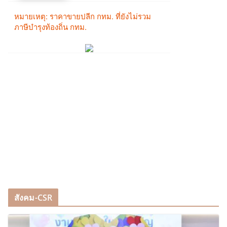
สังคม-CSR