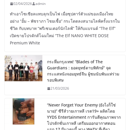
02/04/2026
admin
ทำเอาโซเชียลแทบลุกเป็นไฟ เมื่อซุปตาร์ตัวแม่ของเมืองไทย
อย่าง “อั้ม – พัชราภา ไชยเชื้อ” กระโดดลงสนามไลฟ์ครั้งแรกใน
ชีวิต กับบทบาท “พรีเซนเตอร์นักไลฟ์” ให้กับแบรนด์ “The Elf”
เปิดขายโปรดักส์โฉมใหม่ “The Elf NANO WHITE DOSE
Premium White
กระหึ่มกรุงเทพ! “Blades of The
Guardians : ยอดยุทธ์ดาบพิทักษ์” จุด
กระแสหนังจอมยุทธ์จีน ผู้ชมนับพันแห่ร่วม
รอบพิเศษ
21/03/2026
“Never Forget Your Enemy (ยังไงก็ใช่
นาย)” ซีรีส์วายเกาหลี เรต19+ ผลิตโดย
YYDS Entertainment การันตีคุณภาพจาก
โปรดักชั่นเกาหลี เตรียมออกอากาศตอน
แรก 17 มีนาคมนี้ ทาง WeTV ที่เดียว