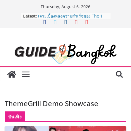
Skip
Thursday, August 6, 2026
to
Latest:
เจาะเบื้องหลังความสำเร็จของ The 1
content
Day 2026 จากแคมเปญสู่ Shopping
Phenomenon ของไทย เมื่อ
Experience-driven Loyalty พลิก
“ประสบการณ์” สู่แรงขับเคลื่อนการใช้
จ่าย ผสาน Ecosystem ที่แข็งแกร่งของ
กลุ่มเซ็นทรัล สร้างยอดขายสูงสุดในรอบ
3 ปี
กรมการท่องเที่ยวเดินหน้าสร้าง Green
Coach รุ่นใหม่ ขับเคลื่อนการท่องเที่ยว
ไทยสู่มาตรฐานสากล ภายใต้ Thailand
Green Tourism Plan 2030
BEDO เดินหน้าจัดกิจกรรมเจรจาธุรกิจ
“BIO TRADE CONNECT 2026” ยก
ระดับผลิตภัณฑ์ท้องถิ่นสู่ตลาดเชิง
ThemeGrill Demo Showcase
พาณิชย์อย่างยั่งยืน
“ตลาดดอกไม้สี่มุมเมือง” ศูนย์รวมดอกไม้
สด ดอกไม้ประดิษฐ์ พวงมาลัย และสังฆ
บันเทิง
ภัณฑ์ครบวงจร ขอเชิญเลือกซื้อมาลัย
และของขวัญต้อนรับวันแม่ เปิดให้