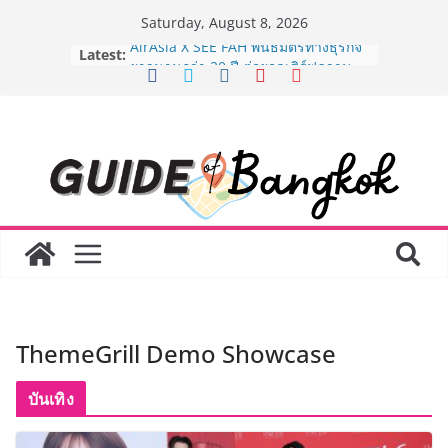
Skip
Saturday, August 8, 2026
to
Latest:
AirAsia X SEE FAH พันธมิตรทางธุรกิจ
content
ยาวนานกว่า 20 ปี ต่อยอดเสิร์ฟความ
อร่อย ยกเมนูระดับตำนาน “ข้าวหน้าไก่
ราชวงศ์” พุ่งทะยานสู่น่านฟ้า
BEDO เดินหน้าจัดกิจกรรมเจรจาธุรกิจ
“BIO TRADE CONNECT 2026” ยก
ระดับผลิตภัณฑ์ท้องถิ่นสู่ตลาดเชิง
พาณิชย์อย่างยั่งยืน
LORDNINE จัดศึกคนดังสายเกม ไทย
ปะทะ ฟิลิปปินส์ ใน “Rise of the Tenth
Lord” เปิดสงครามกิลด์ข้ามประเทศ
ฉลองเซิร์ฟเวอร์ใหม่ เฮเลนา
Guangzhou Yinghao School เผยวิสัย
ทัศน์การศึกษาที่พร้อมรับอนาคต “เราไม่
ได้เตรียมนักเรียนเพียงเพื่อก้าวเข้าสู่
ThemeGrill Demo Showcase
มหาวิทยาลัยเท่านั้น แต่ยังเตรียมพวก
เขาให้พร้อมเป็นผู้กำหนดอนาคต”
8.8 “ซูเลียน” รวมพลังนักธุรกิจทั่ว
บันเทิง
ประเทศ จัดประชุมใหญ่แห่งปี พบ CEO
“ดร.ปิยะวัฒน์” ถ่ายทอดวิสัยทัศน์ธุรกิจ