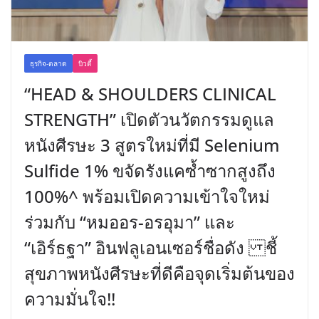
ธุรกิจ-ตลาด
บิวตี้
“HEAD & SHOULDERS CLINICAL
STRENGTH” เปิดตัวนวัตกรรมดูแล
หนังศีรษะ 3 สูตรใหม่ที่มี Selenium
Sulfide 1% ขจัดรังแคซ้ำซากสูงถึง
100%^ พร้อมเปิดความเข้าใจใหม่
ร่วมกับ “หมออร-อรอุมา” และ
“เอิร์ธฐา” อินฟลูเอนเซอร์ชื่อดัง ชี้
สุขภาพหนังศีรษะที่ดีคือจุดเริ่มต้นของ
ความมั่นใจ!!