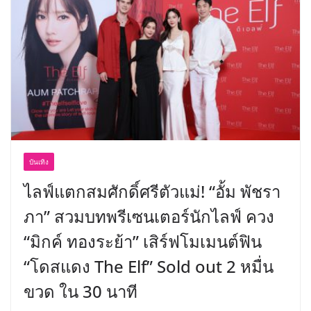
พร้อมฟรีคอนเสิร์ต “โชค รถแห่” ยกวง
บันเทิง
ไลฟ์แตกสมศักดิ์ศรีตัวแม่! “อั้ม พัชรา
ภา” สวมบทพรีเซนเตอร์นักไลฟ์ ควง
“มิกค์ ทองระย้า” เสิร์ฟโมเมนต์ฟิน
“โดสแดง The Elf” Sold out 2 หมื่น
ขวด ใน 30 นาที