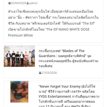
02/04/2026
admin
ทำเอาโซเชียลแทบลุกเป็นไฟ เมื่อซุปตาร์ตัวแม่ของเมืองไทย
อย่าง “อั้ม – พัชราภา ไชยเชื้อ” กระโดดลงสนามไลฟ์ครั้งแรกใน
ชีวิต กับบทบาท “พรีเซนเตอร์นักไลฟ์” ให้กับแบรนด์ “The Elf”
เปิดขายโปรดักส์โฉมใหม่ “The Elf NANO WHITE DOSE
Premium White
กระหึ่มกรุงเทพ! “Blades of The
Guardians : ยอดยุทธ์ดาบพิทักษ์” จุด
กระแสหนังจอมยุทธ์จีน ผู้ชมนับพันแห่ร่วม
รอบพิเศษ
21/03/2026
“Never Forget Your Enemy (ยังไงก็ใช่
นาย)” ซีรีส์วายเกาหลี เรต19+ ผลิตโดย
YYDS Entertainment การันตีคุณภาพจาก
โปรดักชั่นเกาหลี เตรียมออกอากาศตอน
แรก 17 มีนาคมนี้ ทาง WeTV ที่เดียว