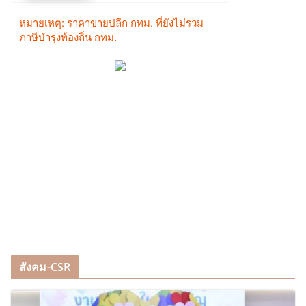
สังคม-CSR