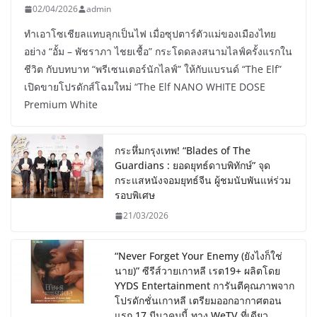
02/04/2026
admin
ทำเอาโซเชียลแทบลุกเป็นไฟ เมื่อซุปตาร์ตัวแม่ของเมืองไทย
อย่าง “อั้ม – พัชราภา ไชยเชื้อ” กระโดดลงสนามไลฟ์ครั้งแรกใน
ชีวิต กับบทบาท “พรีเซนเตอร์นักไลฟ์” ให้กับแบรนด์ “The Elf”
เปิดขายโปรดักส์โฉมใหม่ “The Elf NANO WHITE DOSE
Premium White
กระหึ่มกรุงเทพ! “Blades of The
Guardians : ยอดยุทธ์ดาบพิทักษ์” จุด
กระแสหนังจอมยุทธ์จีน ผู้ชมนับพันแห่ร่วม
รอบพิเศษ
21/03/2026
“Never Forget Your Enemy (ยังไงก็ใช่
นาย)” ซีรีส์วายเกาหลี เรต19+ ผลิตโดย
YYDS Entertainment การันตีคุณภาพจาก
โปรดักชั่นเกาหลี เตรียมออกอากาศตอน
แรก 17 มีนาคมนี้ ทาง WeTV ที่เดียว