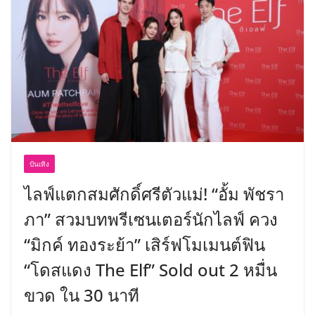
อร่อย ยกเมนูระดับตำนาน “ข้าวหน้าไก่
ราชวงศ์” พุ่งทะยานสู่น่านฟ้า
บันเทิง
ไลฟ์แตกสมศักดิ์ศรีตัวแม่! “อั้ม พัชรา
ภา” สวมบทพรีเซนเตอร์นักไลฟ์ ควง
“มิกค์ ทองระย้า” เสิร์ฟโมเมนต์ฟิน
“โดสแดง The Elf” Sold out 2 หมื่น
ขวด ใน 30 นาที