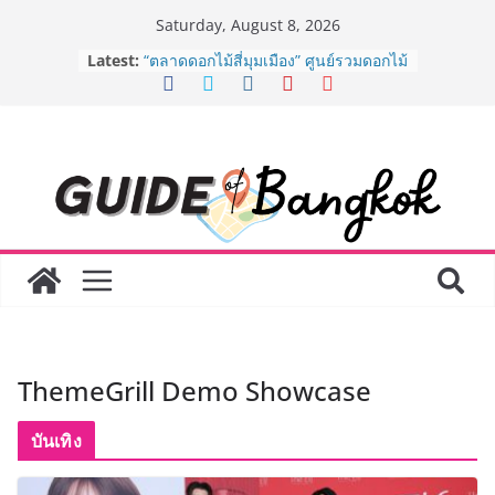
Skip
Saturday, August 8, 2026
to
Latest:
BEDO เดินหน้าจัดกิจกรรมเจรจาธุรกิจ
content
“BIO TRADE CONNECT 2026” ยก
ระดับผลิตภัณฑ์ท้องถิ่นสู่ตลาดเชิง
พาณิชย์อย่างยั่งยืน
“ตลาดดอกไม้สี่มุมเมือง” ศูนย์รวมดอกไม้
สด ดอกไม้ประดิษฐ์ พวงมาลัย และสังฆ
ภัณฑ์ครบวงจร ขอเชิญเลือกซื้อมาลัย
และของขวัญต้อนรับวันแม่ เปิดให้
บริการทุกวันตลอด 24 ชั่วโมง
Guangzhou Yinghao School เผยวิสัย
ทัศน์การศึกษาที่พร้อมรับอนาคต “เราไม่
ได้เตรียมนักเรียนเพียงเพื่อก้าวเข้าสู่
มหาวิทยาลัยเท่านั้น แต่ยังเตรียมพวก
เขาให้พร้อมเป็นผู้กำหนดอนาคต”
8.8 “ซูเลียน” รวมพลังนักธุรกิจทั่ว
ThemeGrill Demo Showcase
ประเทศ จัดประชุมใหญ่แห่งปี พบ CEO
“ดร.ปิยะวัฒน์” ถ่ายทอดวิสัยทัศน์ธุรกิจ
พร้อมฟรีคอนเสิร์ต “โชค รถแห่” ยกวง
บันเทิง
AirAsia X SEE FAH พันธมิตรทางธุรกิจ
ยาวนานกว่า 20 ปี ต่อยอดเสิร์ฟความ