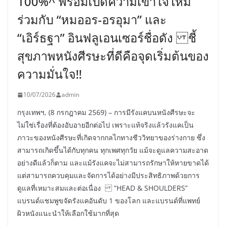
100%^ พร้อมเปิดความเข้าใจใหม่
ร่วมกับ “หมออร-อรอุมา” และ
“เอิร์ธฐา” อินฟลูเอนเซอร์ชื่อดัง ชี้
สุขภาพหนังศีรษะที่ดีคือจุดเริ่มต้นของ
ความมั่นใจ!!
10/07/2026
admin
กรุงเทพฯ, (8 กรกฎาคม 2569) – การมีรังแคบนหนังศีรษะจะ
ไม่ใช่เรื่องที่ต้องอับอายอีกต่อไป เพราะแท้จริงแล้วรังแคเป็น
ภาวะของหนังศีรษะที่เกิดจากกลไกทางชีววิทยาของร่างกาย ซึ่ง
สามารถเกิดขึ้นได้กับทุกคน ทุกเพศทุกวัย แม้จะดูแลความสะอาด
อย่างดีแล้วก็ตาม และแม้รังแคจะไม่สามารถรักษาให้หายขาดได้
แต่สามารถควบคุมและจัดการได้อย่างมีประสิทธิภาพด้วยการ
ดูแลที่เหมาะสมและต่อเนื่อง “HEAD & SHOULDERS”
แบรนด์แชมพูขจัดรังแคอันดับ 1 ของโลก และแบรนด์ที่แพทย์
ผิวหนังแนะนำให้เลือกใช้มากที่สุด