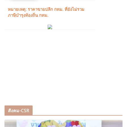
สังคม-CSR