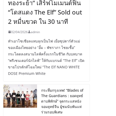
ทองระย้า” เสิร์ฟโมเมนต์ฟิน
“โดสแดง The Elf” Sold out
2 หมื่นขวด ใน 30 นาที
02/04/2026
admin
ทำเอาโซเชียลแทบลุกเป็นไฟ เมื่อซุปตาร์ตัวแม่
ของเมืองไทยอย่าง “อั้ม – พัชราภา ไชยเชื้อ”
กระโดดลงสนามไลฟ์ครั้งแรกในชีวิต กับบทบาท
“พรีเซนเตอร์นักไลฟ์” ให้กับแบรนด์ “The Elf” เปิด
ขายโปรดักส์โฉมใหม่ “The Elf NANO WHITE
DOSE Premium White
กระหึ่มกรุงเทพ! “Blades of
The Guardians : ยอดยุทธ์
ดาบพิทักษ์” จุดกระแสหนัง
จอมยุทธ์จีน ผู้ชมนับพันแห่
ร่วมรอบพิเศษ