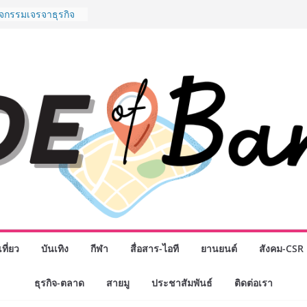
พันธมิตรทางธุรกิจ
ต่อยอดเสิร์ฟความ
ำนาน “ข้าวหน้าไก่
ู่น่านฟ้า
ิจกรรมเจรจาธุรกิจ
ECT 2026” ยก
ิ่นสู่ตลาดเชิง
นดังสายเกม ไทย
 “Rise of the Tenth
ิลด์ข้ามประเทศ
่ เฮเลนา
o School เผยวิสัย
้อมรับอนาคต “เราไม่
งเพื่อก้าวเข้าสู่
 แต่ยังเตรียมพวก
้กำหนดอนาคต”
งนักธุรกิจทั่ว
หญ่แห่งปี พบ CEO
ที่ยว
บันเทิง
กีฬา
สื่อสาร-ไอที
ยานยนต์
สังคม-CSR
อดวิสัยทัศน์ธุรกิจ
“โชค รถแห่” ยกวง
ธุรกิจ-ตลาด
สายมู
ประชาสัมพันธ์
ติดต่อเรา