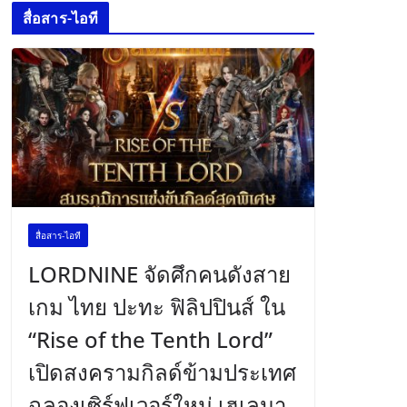
สื่อสาร-ไอที
สื่อสาร-ไอที
LORDNINE จัดศึกคนดังสาย
เกม ไทย ปะทะ ฟิลิปปินส์ ใน
“Rise of the Tenth Lord”
เปิดสงครามกิลด์ข้ามประเทศ
ฉลองเซิร์ฟเวอร์ใหม่ เฮเลนา