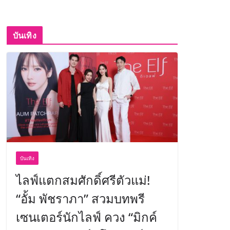
บันเทิง
บันเทิง
ไลฟ์แตกสมศักดิ์ศรีตัวแม่!
“อั้ม พัชราภา” สวมบทพรี
เซนเตอร์นักไลฟ์ ควง “มิกค์