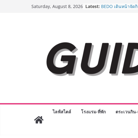
AirAsia X SEE FAH 
Skip
Latest:
ยาวนานกว่า 20 ปี 
Saturday, August 8, 2026
to
อร่อย ยกเมนูระดับต
ราชวงศ์” พุ่งทะยานส
content
BEDO เดินหน้าจัดก
“BIO TRADE CONN
ระดับผลิตภัณฑ์ท้องถ
พาณิชย์อย่างยั่งยืน
LORDNINE จัดศึกค
ปะทะ ฟิลิปปินส์ ใน
Lord” เปิดสงครามก
ฉลองเซิร์ฟเวอร์ใหม
Guangzhou Yingha
ทัศน์การศึกษาที่พร
ได้เตรียมนักเรียนเพีย
มหาวิทยาลัยเท่านั้น
เขาให้พร้อมเป็นผู
8.8 “ซูเลียน” รวมพลั
ประเทศ จัดประชุมใ
ไลฟ์สไตล์
โรงแรม-ที่พัก
ตระเวนกิน-เ
“ดร.ปิยะวัฒน์” ถ่ายท
พร้อมฟรีคอนเสิร์ต 