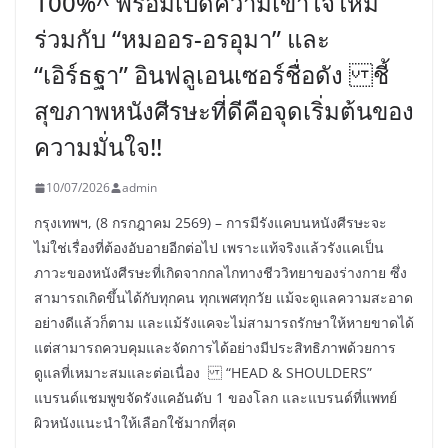
100%^ พร้อมเปิดความเข้าใจใหม่
ร่วมกับ “หมออร-อรอุมา” และ
“เอิร์ธฐา” อินฟลูเอนเซอร์ชื่อดัง ชี้
สุขภาพหนังศีรษะที่ดีคือจุดเริ่มต้นของ
ความมั่นใจ!!
10/07/2026
admin
กรุงเทพฯ, (8 กรกฎาคม 2569) – การมีรังแคบนหนังศีรษะจะ
ไม่ใช่เรื่องที่ต้องอับอายอีกต่อไป เพราะแท้จริงแล้วรังแคเป็น
ภาวะของหนังศีรษะที่เกิดจากกลไกทางชีววิทยาของร่างกาย ซึ่ง
สามารถเกิดขึ้นได้กับทุกคน ทุกเพศทุกวัย แม้จะดูแลความสะอาด
อย่างดีแล้วก็ตาม และแม้รังแคจะไม่สามารถรักษาให้หายขาดได้
แต่สามารถควบคุมและจัดการได้อย่างมีประสิทธิภาพด้วยการ
ดูแลที่เหมาะสมและต่อเนื่อง “HEAD & SHOULDERS”
แบรนด์แชมพูขจัดรังแคอันดับ 1 ของโลก และแบรนด์ที่แพทย์
ผิวหนังแนะนำให้เลือกใช้มากที่สุด