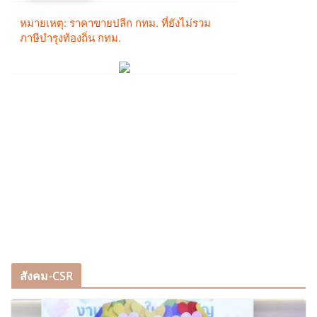
สังคม-CSR