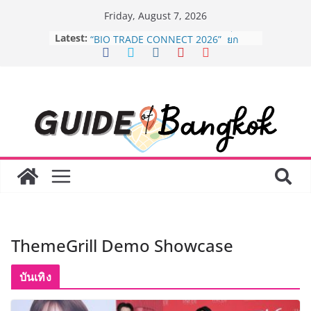
Skip
Friday, August 7, 2026
to
Latest:
BEDO เดินหน้าจัดกิจกรรมเจรจาธุรกิจ
content
“BIO TRADE CONNECT 2026” ยก
ระดับผลิตภัณฑ์ท้องถิ่นสู่ตลาดเชิง
พาณิชย์อย่างยั่งยืน
“ตลาดดอกไม้สี่มุมเมือง” ศูนย์รวมดอกไม้
สด ดอกไม้ประดิษฐ์ พวงมาลัย และสังฆ
ภัณฑ์ครบวงจร ขอเชิญเลือกซื้อมาลัย
และของขวัญต้อนรับวันแม่ เปิดให้
บริการทุกวันตลอด 24 ชั่วโมง
Guangzhou Yinghao School เผยวิสัย
ทัศน์การศึกษาที่พร้อมรับอนาคต “เราไม่
ได้เตรียมนักเรียนเพียงเพื่อก้าวเข้าสู่
มหาวิทยาลัยเท่านั้น แต่ยังเตรียมพวก
เขาให้พร้อมเป็นผู้กำหนดอนาคต”
8.8 “ซูเลียน” รวมพลังนักธุรกิจทั่ว
ThemeGrill Demo Showcase
ประเทศ จัดประชุมใหญ่แห่งปี พบ CEO
“ดร.ปิยะวัฒน์” ถ่ายทอดวิสัยทัศน์ธุรกิจ
พร้อมฟรีคอนเสิร์ต “โชค รถแห่” ยกวง
บันเทิง
AirAsia X SEE FAH พันธมิตรทางธุรกิจ
ยาวนานกว่า 20 ปี ต่อยอดเสิร์ฟความ