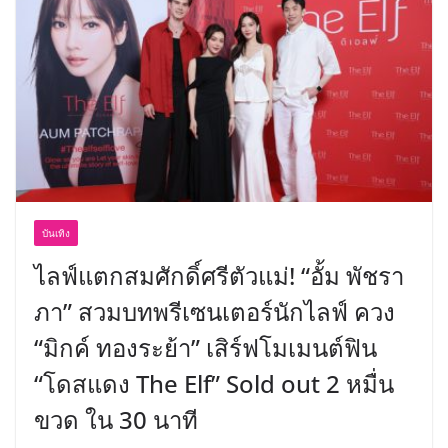
อร่อย ยกเมนูระดับตำนาน “ข้าวหน้าไก่
ราชวงศ์” พุ่งทะยานสู่น่านฟ้า
บันเทิง
ไลฟ์แตกสมศักดิ์ศรีตัวแม่! “อั้ม พัชรา
ภา” สวมบทพรีเซนเตอร์นักไลฟ์ ควง
“มิกค์ ทองระย้า” เสิร์ฟโมเมนต์ฟิน
“โดสแดง The Elf” Sold out 2 หมื่น
ขวด ใน 30 นาที