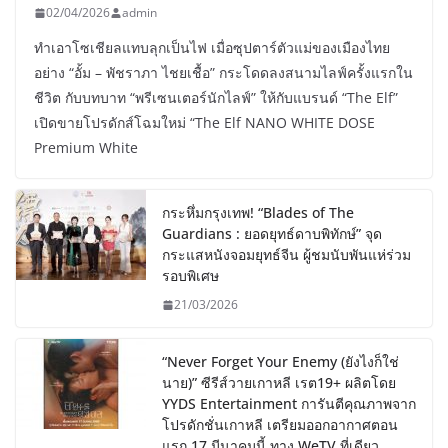
02/04/2026
admin
ทำเอาโซเชียลแทบลุกเป็นไฟ เมื่อซุปตาร์ตัวแม่ของเมืองไทย
อย่าง “อั้ม – พัชราภา ไชยเชื้อ” กระโดดลงสนามไลฟ์ครั้งแรกใน
ชีวิต กับบทบาท “พรีเซนเตอร์นักไลฟ์” ให้กับแบรนด์ “The Elf”
เปิดขายโปรดักส์โฉมใหม่ “The Elf NANO WHITE DOSE
Premium White
กระหึ่มกรุงเทพ! “Blades of The
Guardians : ยอดยุทธ์ดาบพิทักษ์” จุด
กระแสหนังจอมยุทธ์จีน ผู้ชมนับพันแห่ร่วม
รอบพิเศษ
21/03/2026
“Never Forget Your Enemy (ยังไงก็ใช่
นาย)” ซีรีส์วายเกาหลี เรต19+ ผลิตโดย
YYDS Entertainment การันตีคุณภาพจาก
โปรดักชั่นเกาหลี เตรียมออกอากาศตอน
แรก 17 มีนาคมนี้ ทาง WeTV ที่เดียว