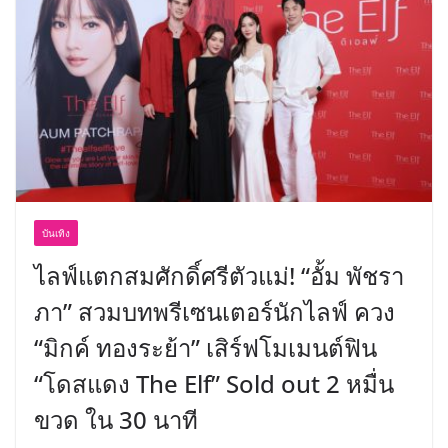
บันเทิง
ไลฟ์แตกสมศักดิ์ศรีตัวแม่! “อั้ม พัชรา
ภา” สวมบทพรีเซนเตอร์นักไลฟ์ ควง
“มิกค์ ทองระย้า” เสิร์ฟโมเมนต์ฟิน
“โดสแดง The Elf” Sold out 2 หมื่น
ขวด ใน 30 นาที