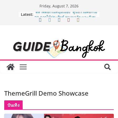
Skip
Friday, August 7, 2026
to
Latest:
“ตลาดดอกไม้สี่มุมเมือง” ศูนย์รวมดอกไม้
content
สด ดอกไม้ประดิษฐ์ พวงมาลัย และสังฆ
ภัณฑ์ครบวงจร ขอเชิญเลือกซื้อมาลัย
และของขวัญต้อนรับวันแม่ เปิดให้
บริการทุกวันตลอด 24 ชั่วโมง
ครั้งแรกของไทย ส่งอุปกรณ์วิทยาศาสตร์
“CE-7 MATCH” ฝีมือคนไทย ร่วมภารกิจ
สำรวจดวงจันทร์ 24 สิงหาคมนี้
8.8 “ซูเลียน” รวมพลังนักธุรกิจทั่ว
ประเทศ จัดประชุมใหญ่แห่งปี พบ CEO
“ดร.ปิยะวัฒน์” ถ่ายทอดวิสัยทัศน์ธุรกิจ
พร้อมฟรีคอนเสิร์ต “โชค รถแห่” ยกวง
AirAsia X SEE FAH พันธมิตรทางธุรกิจ
ยาวนานกว่า 20 ปี ต่อยอดเสิร์ฟความ
อร่อย ยกเมนูระดับตำนาน “ข้าวหน้าไก่
ThemeGrill Demo Showcase
ราชวงศ์” พุ่งทะยานสู่น่านฟ้า
BEDO เดินหน้าจัดกิจกรรมเจรจาธุรกิจ
“BIO TRADE CONNECT 2026” ยก
บันเทิง
ระดับผลิตภัณฑ์ท้องถิ่นสู่ตลาดเชิง
พาณิชย์อย่างยั่งยืน