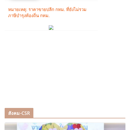
สังคม-CSR