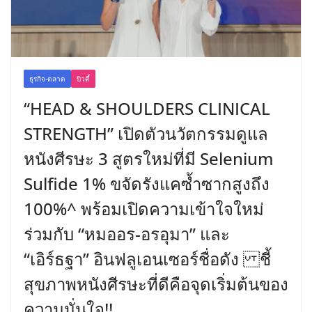
ธุรกิจ-ตลาด
บิวตี้
“HEAD & SHOULDERS CLINICAL
STRENGTH” เปิดตัวนวัตกรรมดูแล
หนังศีรษะ 3 สูตรใหม่ที่มี Selenium
Sulfide 1% ขจัดรังแคซ้ำซากสูงถึง
100%^ พร้อมเปิดความเข้าใจใหม่
ร่วมกับ “หมออร-อรอุมา” และ
“เอิร์ธฐา” อินฟลูเอนเซอร์ชื่อดัง ชี้
สุขภาพหนังศีรษะที่ดีคือจุดเริ่มต้นของ
ความมั่นใจ!!