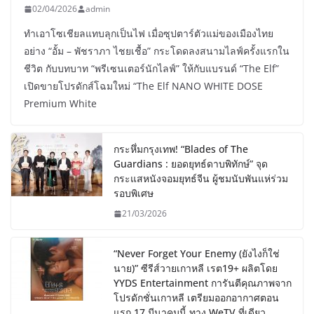
02/04/2026
admin
ทำเอาโซเชียลแทบลุกเป็นไฟ เมื่อซุปตาร์ตัวแม่ของเมืองไทย
อย่าง “อั้ม – พัชราภา ไชยเชื้อ” กระโดดลงสนามไลฟ์ครั้งแรกใน
ชีวิต กับบทบาท “พรีเซนเตอร์นักไลฟ์” ให้กับแบรนด์ “The Elf”
เปิดขายโปรดักส์โฉมใหม่ “The Elf NANO WHITE DOSE
Premium White
กระหึ่มกรุงเทพ! “Blades of The
Guardians : ยอดยุทธ์ดาบพิทักษ์” จุด
กระแสหนังจอมยุทธ์จีน ผู้ชมนับพันแห่ร่วม
รอบพิเศษ
21/03/2026
“Never Forget Your Enemy (ยังไงก็ใช่
นาย)” ซีรีส์วายเกาหลี เรต19+ ผลิตโดย
YYDS Entertainment การันตีคุณภาพจาก
โปรดักชั่นเกาหลี เตรียมออกอากาศตอน
แรก 17 มีนาคมนี้ ทาง WeTV ที่เดียว