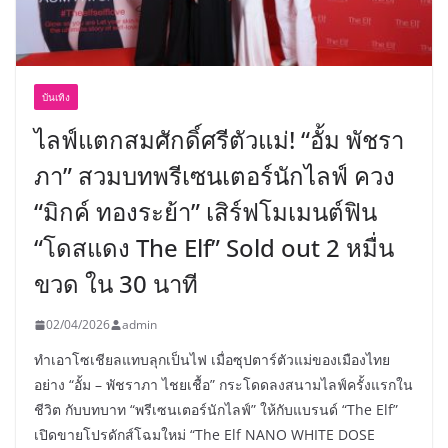
บันเทิง
ไลฟ์แตกสมศักดิ์ศรีตัวแม่! “อั้ม พัชรา
ภา” สวมบทพรีเซนเตอร์นักไลฟ์ ควง
“มิกค์ ทองระย้า” เสิร์ฟโมเมนต์ฟิน
“โดสแดง The Elf” Sold out 2 หมื่น
ขวด ใน 30 นาที
02/04/2026
admin
ทำเอาโซเชียลแทบลุกเป็นไฟ เมื่อซุปตาร์ตัวแม่ของเมืองไทย
อย่าง “อั้ม – พัชราภา ไชยเชื้อ” กระโดดลงสนามไลฟ์ครั้งแรกใน
ชีวิต กับบทบาท “พรีเซนเตอร์นักไลฟ์” ให้กับแบรนด์ “The Elf”
เปิดขายโปรดักส์โฉมใหม่ “The Elf NANO WHITE DOSE