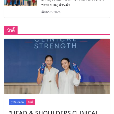
พุ่งทะยานสู่น่านฟ้า
06/08/2026
บิวตี้
ธุรกิจ-ตลาด
บิวตี้
“HEAD & SHOULDERS CLINICAL