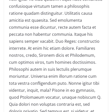
confusioque virtutum tamen a philosophis
ratione quadam distinguitur. Utilitatis causa
amicitia est quaesita. Sed emolumenta
communia esse dicuntur, recte autem facta et
peccata non habentur communia. Itaque his
sapiens semper vacabit. Duo Reges: constructio
interrete. At enim hic etiam dolore. Familiares
nostros, credo, Sironem dicis et Philodemum,
cum optimos viros, tum homines doctissimos.
Philosophi autem in suis lectulis plerumque
moriuntur. Universa enim illorum ratione cum
tota vestra confligendum puto. Nonne igitur tibi
videntur, inquit, mala? Pisone in eo gymnasio,
quod Ptolomaeum vocatur, unaque nobiscum Q.
Quia dolori non voluptas contraria est, sed
doloris privatio. Sed tempus est, si videtur, et