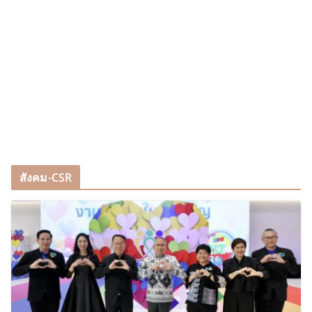
สังคม-CSR