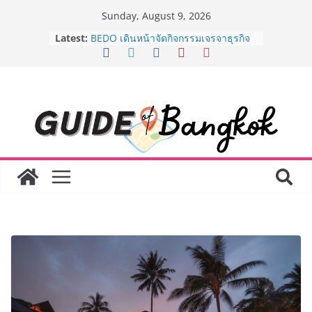
Skip
Sunday, August 9, 2026
to
Latest:
AirAsia X SEE FAH พันธมิตรทางธุรกิจ
content
ยาวนานกว่า 20 ปี ต่อยอดเสิร์ฟความ
อร่อย ยกเมนูระดับตำนาน “ข้าวหน้าไก่
ราชวงศ์” พุ่งทะยานสู่น่านฟ้า
BEDO เดินหน้าจัดกิจกรรมเจรจาธุรกิจ
“BIO TRADE CONNECT 2026” ยก
ระดับผลิตภัณฑ์ท้องถิ่นสู่ตลาดเชิง
พาณิชย์อย่างยั่งยืน
LORDNINE จัดศึกคนดังสายเกม ไทย
ปะทะ ฟิลิปปินส์ ใน “Rise of the Tenth
Lord” เปิดสงครามกิลด์ข้ามประเทศ
ฉลองเซิร์ฟเวอร์ใหม่ เฮเลนา
Guangzhou Yinghao School เผยวิสัย
ทัศน์การศึกษาที่พร้อมรับอนาคต “เราไม่
ได้เตรียมนักเรียนเพียงเพื่อก้าวเข้าสู่
มหาวิทยาลัยเท่านั้น แต่ยังเตรียมพวก
เขาให้พร้อมเป็นผู้กำหนดอนาคต”
8.8 “ซูเลียน” รวมพลังนักธุรกิจทั่ว
ประเทศ จัดประชุมใหญ่แห่งปี พบ CEO
“ดร.ปิยะวัฒน์” ถ่ายทอดวิสัยทัศน์ธุรกิจ