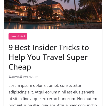
พร้อมฟรีคอนเสิร์ต “โชค รถแห่” ยกวง
ประชาสัมพันธ์
9 Best Insider Tricks to
Help You Travel Super
Cheap
admin
19/12/2019
Lorem ipsum dolor sit amet, consectetur
adipiscing elit. Atqui eorum nihil est eius generis,
ut sit in fine atque extrerno bonorum. Non autem
hoc: igitur ne illud quidem. Atque haec coniunctio