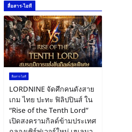
สื่อสาร-ไอที
สื่อสาร-ไอที
LORDNINE จัดศึกคนดังสาย
เกม ไทย ปะทะ ฟิลิปปินส์ ใน
“Rise of the Tenth Lord”
เปิดสงครามกิลด์ข้ามประเทศ
ฉลองเซิร์ฟเวอร์ใหม่ เฮเลนา