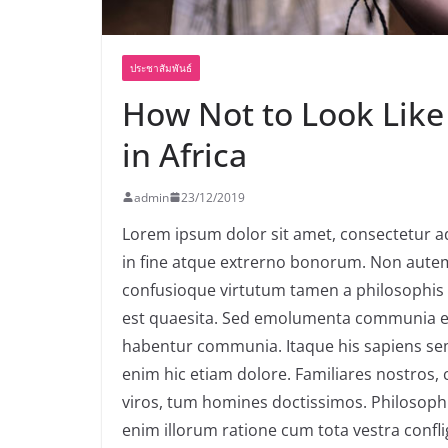
ประชาสัมพันธ์
How Not to Look Like
in Africa
admin
23/12/2019
Lorem ipsum dolor sit amet, consectetur adip
in fine atque extrerno bonorum. Non autem 
confusioque virtutum tamen a philosophis r
est quaesita. Sed emolumenta communia es
habentur communia. Itaque his sapiens sem
enim hic etiam dolore. Familiares nostros
viros, tum homines doctissimos. Philosophi
enim illorum ratione cum tota vestra confli