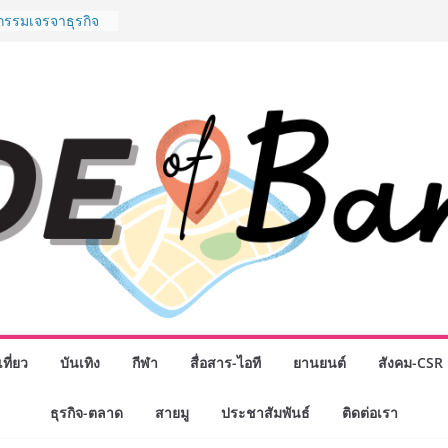
ันธมิตรทางธุรกิจ
อยอดเสิร์ฟความ
นาน “ข้าวหน้าไก่
น่านฟ้า
กรรมเจรจาธุรกิจ
CT 2026” ยก
นสู่ตลาดเชิง
ดังสายเกม ไทย
Rise of the Tenth
ลด์ข้ามประเทศ
 เฮเลนา
School เผยวิสัย
มรับอนาคต “เราไม่
พื่อก้าวเข้าสู่
แต่ยังเตรียมพวก
ำหนดอนาคต”
นักธุรกิจทั่ว
ที่ยว
บันเทิง
กีฬา
สื่อสาร-ไอที
ยานยนต์
สังคม-CSR
ญ่แห่งปี พบ CEO
ดวิสัยทัศน์ธุรกิจ
โชค รถแห่” ยกวง
ธุรกิจ-ตลาด
สายมู
ประชาสัมพันธ์
ติดต่อเรา