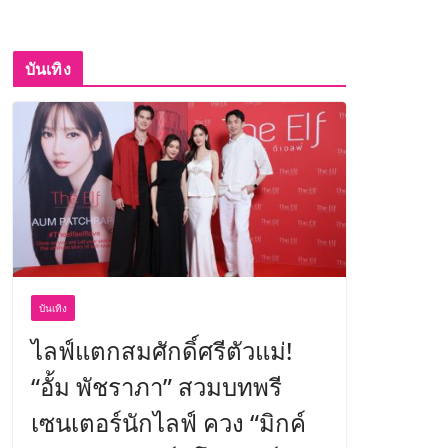
บันเทิง
บันเทิง
ไลฟ์แตกสมศักดิ์ศรีตัวแม่!
“อั้ม พัชราภา” สวมบทพรี
เซนเตอร์นักไลฟ์ ควง “มิกค์