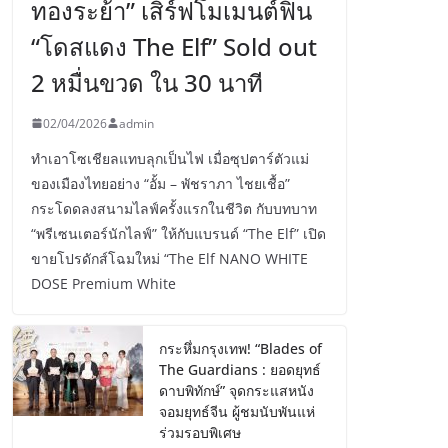
ทองระย้า” เสิร์ฟโมเมนต์ฟิน
“โดสแดง The Elf” Sold out
2 หมื่นขวด ใน 30 นาที
02/04/2026
admin
ทำเอาโซเชียลแทบลุกเป็นไฟ เมื่อซุปตาร์ตัวแม่
ของเมืองไทยอย่าง “อั้ม – พัชราภา ไชยเชื้อ”
กระโดดลงสนามไลฟ์ครั้งแรกในชีวิต กับบทบาท
“พรีเซนเตอร์นักไลฟ์” ให้กับแบรนด์ “The Elf” เปิด
ขายโปรดักส์โฉมใหม่ “The Elf NANO WHITE
DOSE Premium White
กระหึ่มกรุงเทพ! “Blades of
The Guardians : ยอดยุทธ์
ดาบพิทักษ์” จุดกระแสหนัง
จอมยุทธ์จีน ผู้ชมนับพันแห่
ร่วมรอบพิเศษ