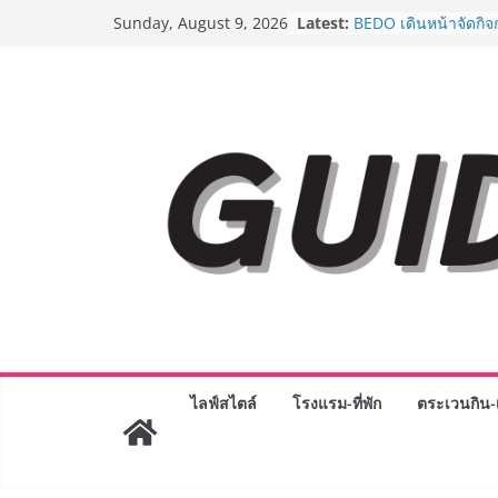
AirAsia X SEE FAH พ
Skip
Latest:
Sunday, August 9, 2026
ยาวนานกว่า 20 ปี ต่
to
อร่อย ยกเมนูระดับตำ
ราชวงศ์” พุ่งทะยานสู่
content
BEDO เดินหน้าจัดกิจ
“BIO TRADE CONNE
ระดับผลิตภัณฑ์ท้องถิ่
พาณิชย์อย่างยั่งยืน
LORDNINE จัดศึกคน
ปะทะ ฟิลิปปินส์ ใน “
Lord” เปิดสงครามกิ
ฉลองเซิร์ฟเวอร์ใหม่
Guangzhou Yinghao 
ทัศน์การศึกษาที่พร้อ
ได้เตรียมนักเรียนเพียงเ
มหาวิทยาลัยเท่านั้น 
เขาให้พร้อมเป็นผู้ก
8.8 “ซูเลียน” รวมพลัง
ไลฟ์สไตล์
โรงแรม-ที่พัก
ตระเวนกิน-เ
ประเทศ จัดประชุมให
“ดร.ปิยะวัฒน์” ถ่ายทอ
พร้อมฟรีคอนเสิร์ต “