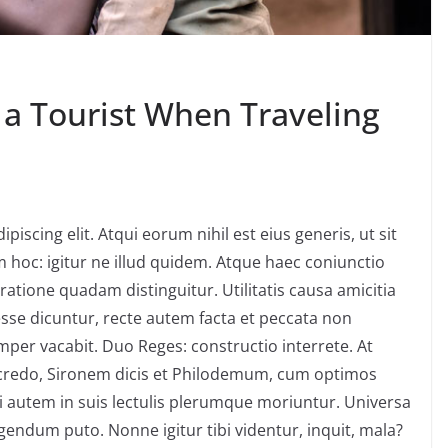
 a Tourist When Traveling
iscing elit. Atqui eorum nihil est eius generis, ut sit
hoc: igitur ne illud quidem. Atque haec coniunctio
atione quadam distinguitur. Utilitatis causa amicitia
se dicuntur, recte autem facta et peccata non
per vacabit. Duo Reges: constructio interrete. At
, credo, Sironem dicis et Philodemum, cum optimos
 autem in suis lectulis plerumque moriuntur. Universa
gendum puto. Nonne igitur tibi videntur, inquit, mala?