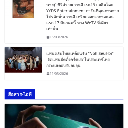
นาย)” ซีรีส์วายเกาหลี เรต19+ ผลิตโดย
YYDS Entertainment การันตีคุณภาพจาก
โปรดักชั่นเกาหลี เตรียมออกอากาศตอน
แรก 17 มีนาคมนี้ ทาง WeTV ที่เดียว
เท่านั้น
15/03/2026
แฟนคลับไทยแห่ต้อนรับ “Noh Seul-bi”
จัดแฟนมีตติ้งครั้งแรกในประเทศไทย
กระแสตอบรับอบอุ่น
11/03/2026
สื่อสาร-ไอที