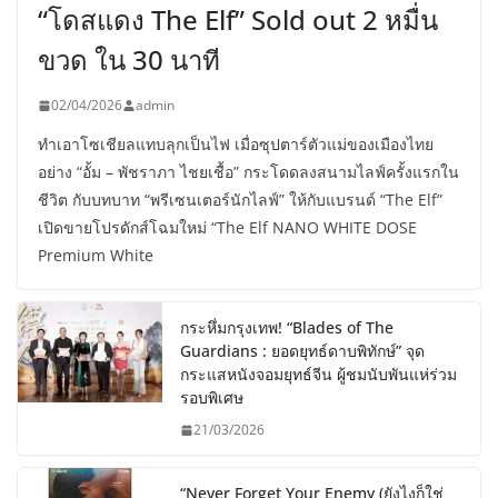
“โดสแดง The Elf” Sold out 2 หมื่น
ขวด ใน 30 นาที
02/04/2026
admin
ทำเอาโซเชียลแทบลุกเป็นไฟ เมื่อซุปตาร์ตัวแม่ของเมืองไทย
อย่าง “อั้ม – พัชราภา ไชยเชื้อ” กระโดดลงสนามไลฟ์ครั้งแรกใน
ชีวิต กับบทบาท “พรีเซนเตอร์นักไลฟ์” ให้กับแบรนด์ “The Elf”
เปิดขายโปรดักส์โฉมใหม่ “The Elf NANO WHITE DOSE
Premium White
กระหึ่มกรุงเทพ! “Blades of The
Guardians : ยอดยุทธ์ดาบพิทักษ์” จุด
กระแสหนังจอมยุทธ์จีน ผู้ชมนับพันแห่ร่วม
รอบพิเศษ
21/03/2026
“Never Forget Your Enemy (ยังไงก็ใช่