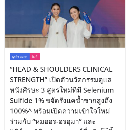
ธุรกิจ-ตลาด
บิวตี้
“HEAD & SHOULDERS CLINICAL
STRENGTH” เปิดตัวนวัตกรรมดูแล
หนังศีรษะ 3 สูตรใหม่ที่มี Selenium
Sulfide 1% ขจัดรังแคซ้ำซากสูงถึง
100%^ พร้อมเปิดความเข้าใจใหม่
ร่วมกับ “หมออร-อรอุมา” และ