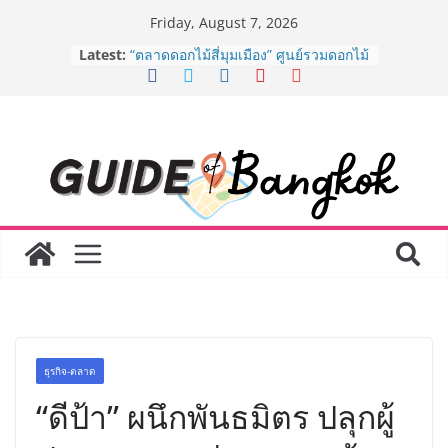
Skip
Friday, August 7, 2026
to
BEDO เดินหน้าจัดกิจกรรมเจรจาธุรกิจ
Latest:
“BIO TRADE CONNECT 2026” ยก
content
ระดับผลิตภัณฑ์ท้องถิ่นสู่ตลาดเชิง
พาณิชย์อย่างยั่งยืน
“ตลาดดอกไม้สี่มุมเมือง” ศูนย์รวมดอกไม้
สด ดอกไม้ประดิษฐ์ พวงมาลัย และสังฆ
ภัณฑ์ครบวงจร ขอเชิญเลือกซื้อมาลัย
และของขวัญต้อนรับวันแม่ เปิดให้
บริการทุกวันตลอด 24 ชั่วโมง
ครั้งแรกของไทย ส่งอุปกรณ์วิทยาศาสตร์
“CE-7 MATCH” ฝีมือคนไทย ร่วมภารกิจ
สำรวจดวงจันทร์ 24 สิงหาคมนี้
8.8 “ซูเลียน” รวมพลังนักธุรกิจทั่ว
ประเทศ จัดประชุมใหญ่แห่งปี พบ CEO
“ดร.ปิยะวัฒน์” ถ่ายทอดวิสัยทัศน์ธุรกิจ
พร้อมฟรีคอนเสิร์ต “โชค รถแห่” ยกวง
AirAsia X SEE FAH พันธมิตรทางธุรกิจ
ธุรกิจ-ตลาด
ยาวนานกว่า 20 ปี ต่อยอดเสิร์ฟความ
อร่อย ยกเมนูระดับตำนาน “ข้าวหน้าไก่
“ดีป้า” ผนึกพันธมิตร ปลุกผู้
ราชวงศ์” พุ่งทะยานสู่น่านฟ้า