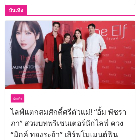
บันเทิง
บันเทิง
ไลฟ์แตกสมศักดิ์ศรีตัวแม่! “อั้ม พัชรา
ภา” สวมบทพรีเซนเตอร์นักไลฟ์ ควง
“มิกค์ ทองระย้า” เสิร์ฟโมเมนต์ฟิน