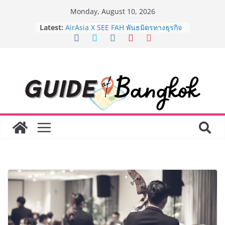
Skip
Monday, August 10, 2026
to
Latest:
8.8 “ซูเลียน” รวมพลังนักธุรกิจทั่ว
content
ประเทศ จัดประชุมใหญ่แห่งปี พบ CEO
“ดร.ปิยะวัฒน์” ถ่ายทอดวิสัยทัศน์ธุรกิจ
พร้อมฟรีคอนเสิร์ต “โชค รถแห่” ยกวง
AirAsia X SEE FAH พันธมิตรทางธุรกิจ
ยาวนานกว่า 20 ปี ต่อยอดเสิร์ฟความ
อร่อย ยกเมนูระดับตำนาน “ข้าวหน้าไก่
ราชวงศ์” พุ่งทะยานสู่น่านฟ้า
BEDO จัดงาน Thailand Nature
Positive Forum 2026 ภายใต้หัวข้อ
การขับเคลื่อนภาคธุรกิจสู่อนาคต
ธรรมชาติเชิงบวก
LORDNINE จัดศึกคนดังสายเกม ไทย
ปะทะ ฟิลิปปินส์ ใน “Rise of the Tenth
Lord” เปิดสงครามกิลด์ข้ามประเทศ
ฉลองเซิร์ฟเวอร์ใหม่ เฮเลนา
Guangzhou Yinghao School เผยวิสัย
ทัศน์การศึกษาที่พร้อมรับอนาคต “เราไม่
ได้เตรียมนักเรียนเพียงเพื่อก้าวเข้าสู่
มหาวิทยาลัยเท่านั้น แต่ยังเตรียมพวก