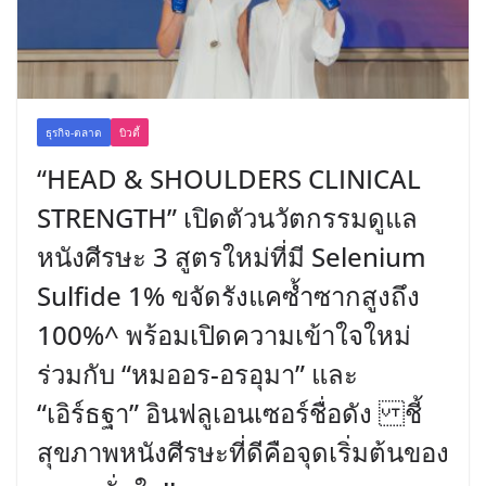
ธุรกิจ-ตลาด
บิวตี้
“HEAD & SHOULDERS CLINICAL
STRENGTH” เปิดตัวนวัตกรรมดูแล
หนังศีรษะ 3 สูตรใหม่ที่มี Selenium
Sulfide 1% ขจัดรังแคซ้ำซากสูงถึง
100%^ พร้อมเปิดความเข้าใจใหม่
ร่วมกับ “หมออร-อรอุมา” และ
“เอิร์ธฐา” อินฟลูเอนเซอร์ชื่อดัง ชี้
สุขภาพหนังศีรษะที่ดีคือจุดเริ่มต้นของ