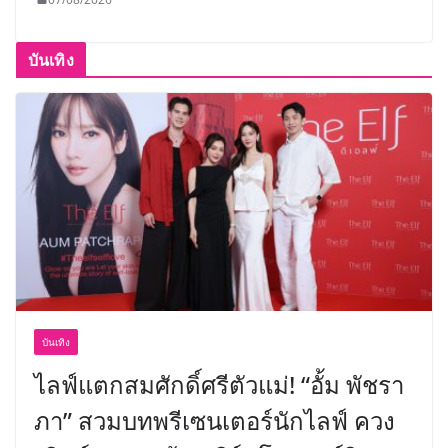
บันเทิง
บันเทิง
ไลฟ์แตกสมศักดิ์ศรีตัวแม่! “อั้ม พัชรา
ภา” สวมบทพรีเซนเตอร์นักไลฟ์ ควง