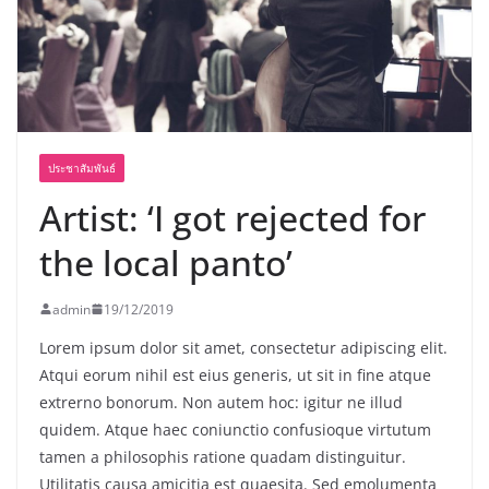
เขาให้พร้อมเป็นผู้กำหนดอนาคต”
ประชาสัมพันธ์
Artist: ‘I got rejected for
the local panto’
admin
19/12/2019
Lorem ipsum dolor sit amet, consectetur adipiscing elit.
Atqui eorum nihil est eius generis, ut sit in fine atque
extrerno bonorum. Non autem hoc: igitur ne illud
quidem. Atque haec coniunctio confusioque virtutum
tamen a philosophis ratione quadam distinguitur.
Utilitatis causa amicitia est quaesita. Sed emolumenta