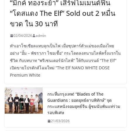
“มิกค์ ทองระย้า” เสิร์ฟโมเมนต์ฟิน
“โดสแดง The Elf” Sold out 2 หมื่น
ขวด ใน 30 นาที
02/04/2026
admin
ทำเอาโซเชียลแทบลุกเป็นไฟ เมื่อซุปตาร์ตัวแม่ของเมืองไทย
อย่าง “อั้ม – พัชราภา ไชยเชื้อ” กระโดดลงสนามไลฟ์ครั้งแรกใน
ชีวิต กับบทบาท “พรีเซนเตอร์นักไลฟ์” ให้กับแบรนด์ “The Elf”
เปิดขายโปรดักส์โฉมใหม่ “The Elf NANO WHITE DOSE
Premium White
กระหึ่มกรุงเทพ! “Blades of The
Guardians : ยอดยุทธ์ดาบพิทักษ์” จุด
กระแสหนังจอมยุทธ์จีน ผู้ชมนับพันแห่ร่วม
รอบพิเศษ
21/03/2026