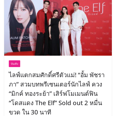
บันเทิง
ไลฟ์แตกสมศักดิ์ศรีตัวแม่! “อั้ม พัชรา
ภา” สวมบทพรีเซนเตอร์นักไลฟ์ ควง
“มิกค์ ทองระย้า” เสิร์ฟโมเมนต์ฟิน
“โดสแดง The Elf” Sold out 2 หมื่น
ขวด ใน 30 นาที