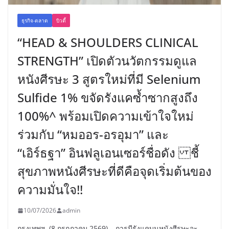
ธุรกิจ-ตลาด
บิวตี้
“HEAD & SHOULDERS CLINICAL
STRENGTH” เปิดตัวนวัตกรรมดูแล
หนังศีรษะ 3 สูตรใหม่ที่มี Selenium
Sulfide 1% ขจัดรังแคซ้ำซากสูงถึง
100%^ พร้อมเปิดความเข้าใจใหม่
ร่วมกับ “หมออร-อรอุมา” และ
“เอิร์ธฐา” อินฟลูเอนเซอร์ชื่อดัง ชี้
สุขภาพหนังศีรษะที่ดีคือจุดเริ่มต้นของ
ความมั่นใจ!!
10/07/2026
admin
กรุงเทพฯ, (8 กรกฎาคม 2569) – การมีรังแคบนหนังศีรษะจะ