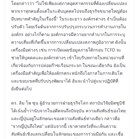
โดยกล่าวว่า “ไม่ใช่เพียงแต่ภาคอุตสาหกรรมที่ต้องเปลี่ยนแปลง
พวกเราทุกคนตั้งแต่ในระดับบุคคลไปจนถึงธุรกิจขนาดใหญ่ต้อง
มีบทบาทสำคัญในเรื่องนี้” ในระยะยาว องค์กรต่างๆ จำเป็นต้อง
ปรับตัว โดยเริ่มต้นจากการปรับปรุงกระบวนการทำงานภายใน
องค์กร อย่างไรก็ตาม องค์กรอาจมีความยากลำบากในการระบุ
ความเสี่ยงที่เกิดขึ้นจากการเปลี่ยนแปลงสภาพภูมิอากาศ ดังนั้น
เครื่องมือต่างๆ เช่น การเปิดเผยข้อมูลภายใต้กรอบ TCFD จะ
ช่วยให้บุคคลและองค์กรต่างๆ เข้าใจบริบทภายในหน่วยงานที่
เกี่ยวข้องกับการปล่อยก๊าซเรือนกระจก ในขณะเดียวกัน ยังเป็น
เครื่องมือสำคัญเพื่อให้องค์กรตระหนักถึงโอกาสในการเติบโต
และขอบเขตที่ปรับปรุงพัฒนาได้ อันจะนำไปสู่แนวปฏิบัติที่
ยั่งยืนต่อไป
ดร. ลิม โพ ซุน ผู้อำนวยการฝ่ายธุรกิจโลก สถาบันวิจัยมิตซูบิชิ
ได้เน้นย้ำว่านับจากในอดีตจนถึงปัจจุบัน ความสัมพันธ์ของไทย
และญี่ปุ่นอยู่ในลักษณะของความสัมพันธ์ทางเดียว กล่าวคือ
“จากญี่ปุ่นถึงไทย” แต่นับจากนี้ เขาคาดหวังที่จะเห็นความ
สัมพันธ์เชิงแลกเปลี่ยนในลักษณะของการร่วมมือกัน และเชื่อ