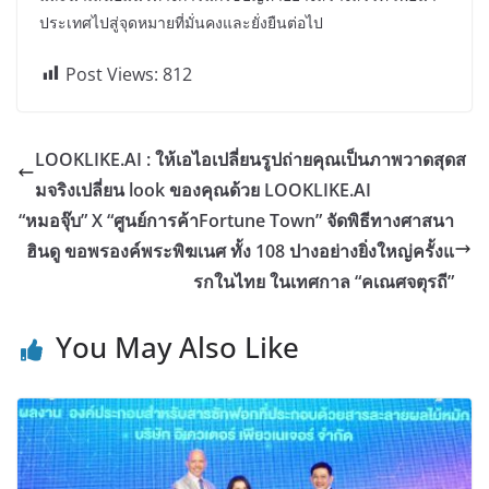
ประเทศไปสู่จุดหมายที่มั่นคงและยั่งยืนต่อไป
Post Views:
812
LOOKLIKE.AI : ให้เอไอเปลี่ยนรูปถ่ายคุณเป็นภาพวาดสุดส
มจริงเปลี่ยน look ของคุณด้วย LOOKLIKE.AI
“หมอจุ๊บ” X “ศูนย์การค้าFortune Town” จัดพิธีทางศาสนา
ฮินดู ขอพรองค์พระพิฆเนศ ทั้ง 108 ปางอย่างยิ่งใหญ่ครั้งแ
รกในไทย ในเทศกาล “คเณศจตุรถี”
You May Also Like