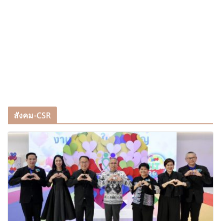
สังคม-CSR