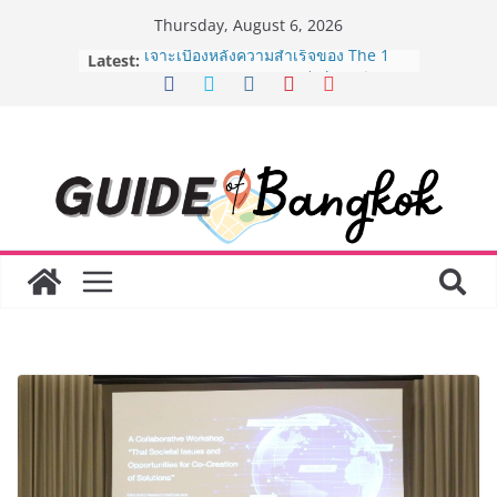
Skip
Thursday, August 6, 2026
to
Latest:
เจาะเบื้องหลังความสำเร็จของ The 1
content
Day 2026 จากแคมเปญสู่ Shopping
Phenomenon ของไทย เมื่อ
Experience-driven Loyalty พลิก
“ประสบการณ์” สู่แรงขับเคลื่อนการใช้
จ่าย ผสาน Ecosystem ที่แข็งแกร่งของ
กลุ่มเซ็นทรัล สร้างยอดขายสูงสุดในรอบ
3 ปี
กรมการท่องเที่ยวเดินหน้าสร้าง Green
Coach รุ่นใหม่ ขับเคลื่อนการท่องเที่ยว
ไทยสู่มาตรฐานสากล ภายใต้ Thailand
Green Tourism Plan 2030
BEDO เดินหน้าจัดกิจกรรมเจรจาธุรกิจ
“BIO TRADE CONNECT 2026” ยก
ระดับผลิตภัณฑ์ท้องถิ่นสู่ตลาดเชิง
พาณิชย์อย่างยั่งยืน
“ตลาดดอกไม้สี่มุมเมือง” ศูนย์รวมดอกไม้
สด ดอกไม้ประดิษฐ์ พวงมาลัย และสังฆ
ภัณฑ์ครบวงจร ขอเชิญเลือกซื้อมาลัย
และของขวัญต้อนรับวันแม่ เปิดให้