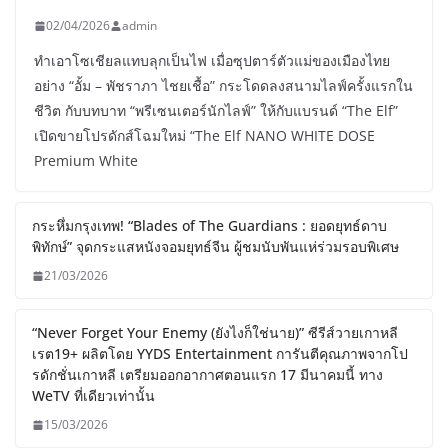
02/04/2026
admin
ทำเอาโซเชียลแทบลุกเป็นไฟ เมื่อซุปตาร์ตัวแม่ของเมืองไทย
อย่าง “อั้ม – พัชราภา ไชยเชื้อ” กระโดดลงสนามไลฟ์ครั้งแรกใน
ชีวิต กับบทบาท “พรีเซนเตอร์นักไลฟ์” ให้กับแบรนด์ “The Elf”
เปิดขายโปรดักส์โฉมใหม่ “The Elf NANO WHITE DOSE
Premium White
กระหึ่มกรุงเทพ! “Blades of The Guardians : ยอดยุทธ์ดาบ
พิทักษ์” จุดกระแสหนังจอมยุทธ์จีน ผู้ชมนับพันแห่ร่วมรอบพิเศษ
21/03/2026
“Never Forget Your Enemy (ยังไงก็ใช่นาย)” ซีรีส์วายเกาหลี
เรต19+ ผลิตโดย YYDS Entertainment การันตีคุณภาพจากโป
รดักชั่นเกาหลี เตรียมออกอากาศตอนแรก 17 มีนาคมนี้ ทาง
WeTV ที่เดียวเท่านั้น
15/03/2026