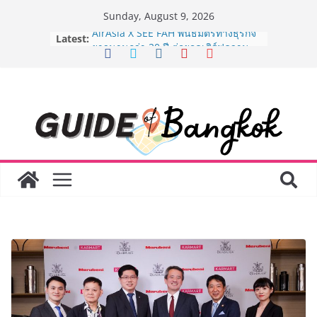
Skip
Sunday, August 9, 2026
to
Latest:
AirAsia X SEE FAH พันธมิตรทางธุรกิจ
content
ยาวนานกว่า 20 ปี ต่อยอดเสิร์ฟความ
อร่อย ยกเมนูระดับตำนาน “ข้าวหน้าไก่
ราชวงศ์” พุ่งทะยานสู่น่านฟ้า
BEDO เดินหน้าจัดกิจกรรมเจรจาธุรกิจ
“BIO TRADE CONNECT 2026” ยก
ระดับผลิตภัณฑ์ท้องถิ่นสู่ตลาดเชิง
พาณิชย์อย่างยั่งยืน
LORDNINE จัดศึกคนดังสายเกม ไทย
ปะทะ ฟิลิปปินส์ ใน “Rise of the Tenth
Lord” เปิดสงครามกิลด์ข้ามประเทศ
ฉลองเซิร์ฟเวอร์ใหม่ เฮเลนา
Guangzhou Yinghao School เผยวิสัย
ทัศน์การศึกษาที่พร้อมรับอนาคต “เราไม่
ได้เตรียมนักเรียนเพียงเพื่อก้าวเข้าสู่
มหาวิทยาลัยเท่านั้น แต่ยังเตรียมพวก
เขาให้พร้อมเป็นผู้กำหนดอนาคต”
8.8 “ซูเลียน” รวมพลังนักธุรกิจทั่ว
ประเทศ จัดประชุมใหญ่แห่งปี พบ CEO
“ดร.ปิยะวัฒน์” ถ่ายทอดวิสัยทัศน์ธุรกิจ