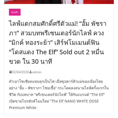
บันเทิง
ไลฟ์แตกสมศักดิ์ศรีตัวแม่! “อั้ม พัชรา
ภา” สวมบทพรีเซนเตอร์นักไลฟ์ ควง
“มิกค์ ทองระย้า” เสิร์ฟโมเมนต์ฟิน
“โดสแดง The Elf” Sold out 2 หมื่น
ขวด ใน 30 นาที
02/04/2026
admin
ทำเอาโซเชียลแทบลุกเป็นไฟ เมื่อซุปตาร์ตัวแม่ของเมืองไทย
อย่าง “อั้ม – พัชราภา ไชยเชื้อ” กระโดดลงสนามไลฟ์ครั้งแรกใน
ชีวิต กับบทบาท “พรีเซนเตอร์นักไลฟ์” ให้กับแบรนด์ “The Elf”
เปิดขายโปรดักส์โฉมใหม่ “The Elf NANO WHITE DOSE
Premium White