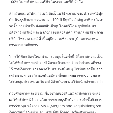
100% โดยบริษัท ควอดริก้า ไพรเวต เอควิตี้ จำกัด
สำหรับกลุ่มบริษัทมารุเบนิ ถือเป็นบริษัทเก่าแก่ของประเทศญี่ปุ่น
ดำเนินธุรกิจมายาวนานกว่า 100 ปี มีธุรกิจสำคัญ อาทิ ธุรกิจเท
รดดิ้ง การนำเข้า ส่งออกสินค้าอุปโภคบริโภค ธุรกิจพัฒนา
อสังหาริมทรัพย์ และธุรกิจการขนส่งสินค้า ส่วนกลุ่มบริษัท ควอ
ดริก้า ไพรเวต เอควิตี้ เป็นผู้มีความเชี่ยวชาญด้านการลงทุน
การควบรวมกิจการ
“การได้พันธมิตรใหม่เข้ามาร่วมทุนในครั้งนี้ มีโอกาสความเป็น
ไปได้ที่บริษัทฯ จะทำรายได้ตามเป้าหมายเร็วกว่ากำหนดที่วาง
ไว้ รวมถึงการขยายตลาดในประเทศใหม่ ๆ ได้เพิ่มมากขึ้น จาก
เครือข่ายทางธุรกิจของพันธมิตร ซึ่งอนาคตอาจจะขยายตลาด
ไปยังกลุ่มประเทศตะวันตกได้ด้วย”นายวงศ์วิวัฒน์ กล่าวและว่า
ด้วยศักยภาพและความเชี่ยวชาญของพันธมิตรดังกล่าว จะส่ง
ผลให้บริษัทฯ มีโอกาสในการขยายธุรกิจด้วยการเข้าซื้อกิจการ
การร่วมทุน หรือการ M&A (Mergers and Acquisitions) รวม
ถึงการจับมือกับเจ้าของแบรนด์สินค้ากลุ่มเครื่องสำอางและ