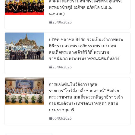
สวดพระอภิธรรมศพ พระเดชพระคุณพระ
พรหมวชิรสุธี (อภิพล อภิพโล ป.ธ.5,
น.ธ.เอก)
25/06/2026
บริษัท ชลาชล จำกัด ร่วมเป็นเจ้าภาพพระ
พิธีธรรมสวดพระอภิธรรมพระบรมศพ
สมเด็จพระนางเจ้าสิริกิติ์ พระบรม
ราชินีนาถ พระบรมราชชนนีพันปีหลวง
23/04/2026
การแข่งขันโบว์ลิ่งการกุศล
รายการ“โบว์ลิ่ง กลิ้งช่วยดาวน์” ชิงถ้วย
พระราชทาน สมเด็จพระกนิษฐาธิราชเจ้า
กรมสมเด็จพระเทพรัตนราชสุดา สยาม
บรมราชกุมารี
06/03/2026