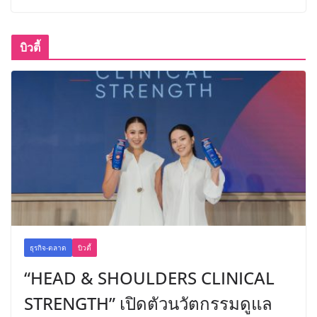
บิวตี้
ธุรกิจ-ตลาด
บิวตี้
“HEAD & SHOULDERS CLINICAL
STRENGTH” เปิดตัวนวัตกรรมดูแล