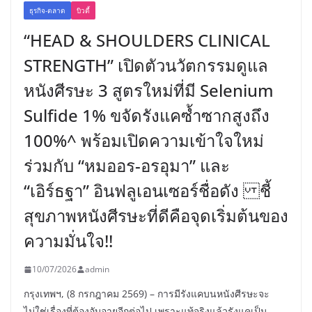
ธุรกิจ-ตลาด
บิวตี้
“HEAD & SHOULDERS CLINICAL
STRENGTH” เปิดตัวนวัตกรรมดูแล
หนังศีรษะ 3 สูตรใหม่ที่มี Selenium
Sulfide 1% ขจัดรังแคซ้ำซากสูงถึง
100%^ พร้อมเปิดความเข้าใจใหม่
ร่วมกับ “หมออร-อรอุมา” และ
“เอิร์ธฐา” อินฟลูเอนเซอร์ชื่อดัง ชี้
สุขภาพหนังศีรษะที่ดีคือจุดเริ่มต้นของ
ความมั่นใจ!!
10/07/2026
admin
กรุงเทพฯ, (8 กรกฎาคม 2569) – การมีรังแคบนหนังศีรษะจะ
ไม่ใช่เรื่องที่ต้องอับอายอีกต่อไป เพราะแท้จริงแล้วรังแคเป็น