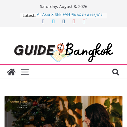
Skip
Saturday, August 8, 2026
to
Latest:
AirAsia X SEE FAH พันธมิตรทางธุรกิจ
content
ยาวนานกว่า 20 ปี ต่อยอดเสิร์ฟความ
อร่อย ยกเมนูระดับตำนาน “ข้าวหน้าไก่
ราชวงศ์” พุ่งทะยานสู่น่านฟ้า
BEDO เดินหน้าจัดกิจกรรมเจรจาธุรกิจ
“BIO TRADE CONNECT 2026” ยก
ระดับผลิตภัณฑ์ท้องถิ่นสู่ตลาดเชิง
พาณิชย์อย่างยั่งยืน
LORDNINE จัดศึกคนดังสายเกม ไทย
ปะทะ ฟิลิปปินส์ ใน “Rise of the Tenth
Lord” เปิดสงครามกิลด์ข้ามประเทศ
ฉลองเซิร์ฟเวอร์ใหม่ เฮเลนา
Guangzhou Yinghao School เผยวิสัย
ทัศน์การศึกษาที่พร้อมรับอนาคต “เราไม่
ได้เตรียมนักเรียนเพียงเพื่อก้าวเข้าสู่
มหาวิทยาลัยเท่านั้น แต่ยังเตรียมพวก
เขาให้พร้อมเป็นผู้กำหนดอนาคต”
8.8 “ซูเลียน” รวมพลังนักธุรกิจทั่ว
ประเทศ จัดประชุมใหญ่แห่งปี พบ CEO
“ดร.ปิยะวัฒน์” ถ่ายทอดวิสัยทัศน์ธุรกิจ