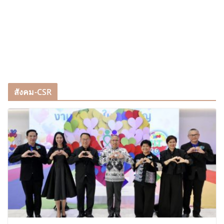
สังคม-CSR