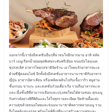
นอกจากนี้เรายังมีสเตชั่นอื่นๆที่น่าสนใจอีกมากมาย อาทิ สลัด
บาร์ เมนูเรียกน้ำย่อยสุดพิเศษระดับพรีเมียม ขนมปังโฮมเมด
ซุปรสเลิศ อาหารไทยรสชาติจัดจ้าน เอาใจคนรักอาหารทะเล
ด้วยซีฟู้ดออนไอซ์ อีกทั้งยังมีสเตชั่นอาหารนานาชาติกับอาหาร
ญี่ปุ่น อาหารอิตาเลียน หรือเพลิดเพลินไปกับเนื้อวากิว หมูสาม
ชั้นกรอบ ขาแกะ และสเตชั่นก๋วยเตี๋ยวเรือ รวมถึงอาหารทะเล
และเนื้อชั้นดีที่สามารถเลือกและปรุงสดใหม่ได้ตามชอบ ทุกเมนู
รังสรรค์อย่างพิถีพิถันและใส่ใจทุกรายละเอียด ปิดท้ายมื้อแห่ง
ความสุขด้วยขนมไทยและขนมนานาชาติหลากหลายเมนู รวม
ถึงโทสต์แสนอร่อย พร้อมไลฟ์ดีเจที่จะมาสร้างความสุขและ