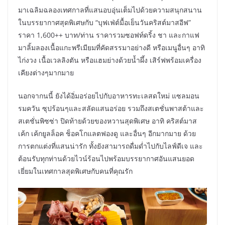
มาเฉลิมฉลองเทศกาลที่แสนอบอุ่นเต็มไปด้วยความสนุกสนาน
ในบรรยากาศสุดพิเศษกับ “บุฟเฟ่ต์มื้อเย็นวันคริสต์มาสอีฟ”
ราคา 1,600++ บาท/ท่าน ราคารวมซอฟท์ดริ้ง ชา และกาแฟ
มาลิ้มลองเนื้อแกะพรีเมียมที่คัดสรรมาอย่างดี หรือเมนูอื่นๆ อาทิ
ไก่งวง เนื้อเวลลิงตัน หรือแฮมย่างด้วยน้ำผึ้ง เสิร์ฟพร้อมเครื่อง
เคียงต่างๆมากมาย
นอกจากนนี้ ยังได้อิ่มอร่อยไปกับอาหารทะเลสดใหม่ แซลมอน
รมควัน ซุปร้อนๆและสลัดแสนอร่อย รวมถึงสเตชั่นพาสต้าและ
สเตชั่นพิซซ่า ปิดท้ายด้วยของหวานสุดพิเศษ อาทิ คริสต์มาส
เค้ก เค้กยูลล็อค ช็อคโกแลตฟองดู และอื่นๆ อีกมากมาย ด้วย
การตกแต่งที่แสนน่ารัก ทั้งยังสามารถดื่มด่ำไปกับไลฟ์ดีเจ และ
ต้อนรับทุกท่านด้วยไวน์ร้อนไปพร้อมบรรยากาศอันแสนยอด
เยี่ยมในเทศกาลสุดพิเศษกับคนที่คุณรัก