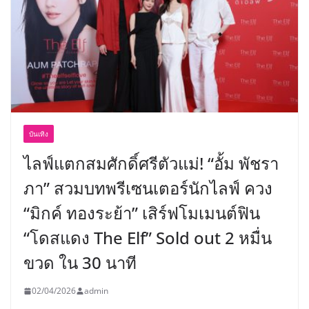
บันเทิง
ไลฟ์แตกสมศักดิ์ศรีตัวแม่! “อั้ม พัชรา
ภา” สวมบทพรีเซนเตอร์นักไลฟ์ ควง
“มิกค์ ทองระย้า” เสิร์ฟโมเมนต์ฟิน
“โดสแดง The Elf” Sold out 2 หมื่น
ขวด ใน 30 นาที
02/04/2026
admin