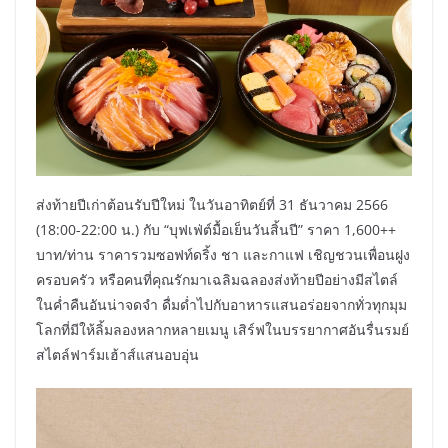
ส่งท้ายปีเก่าต้อนรับปีใหม่ ในวันอาทิตย์ที่ 31 ธันวาคม 2566
(18:00-22:00 น.) กับ “บุฟเฟ่ต์มื้อเย็นวันสิ้นปี” ราคา 1,600++
บาท/ท่าน ราคารวมซอฟท์ดริ้ง ชา และกาแฟ เชิญชวนเพื่อนฝูง
ครอบครัว หรือคนที่คุณรักมาเฉลิมฉลองส่งท้ายปีอย่างมีสไตล์
ในค่ำคืนอันน่าจดจำ ดื่มด่ำไปกับอาหารแสนอร่อยจากทั่วทุกมุม
โลกที่มีให้ลิ้มลองหลากหลายเมนู เสิร์ฟในบรรยากาศอันรื่นรมย์
สไตล์ฟาร์มเฮ้าส์แสนอบอุ่น