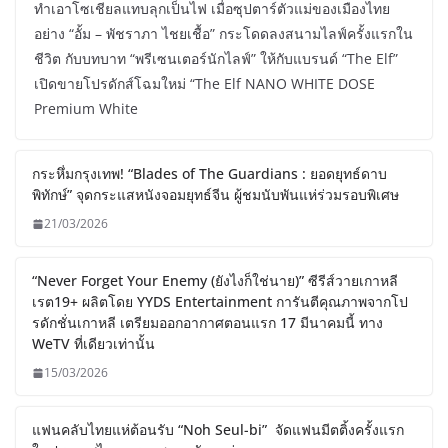
ทำเอาโซเชียลแทบลุกเป็นไฟ เมื่อซุปตาร์ตัวแม่ของเมืองไทย
อย่าง “อั้ม – พัชราภา ไชยเชื้อ” กระโดดลงสนามไลฟ์ครั้งแรกใน
ชีวิต กับบทบาท “พรีเซนเตอร์นักไลฟ์” ให้กับแบรนด์ “The Elf”
เปิดขายโปรดักส์โฉมใหม่ “The Elf NANO WHITE DOSE
Premium White
กระหึ่มกรุงเทพ! “Blades of The Guardians : ยอดยุทธ์ดาบ
พิทักษ์” จุดกระแสหนังจอมยุทธ์จีน ผู้ชมนับพันแห่ร่วมรอบพิเศษ
21/03/2026
“Never Forget Your Enemy (ยังไงก็ใช่นาย)” ซีรีส์วายเกาหลี
เรต19+ ผลิตโดย YYDS Entertainment การันตีคุณภาพจากโป
รดักชั่นเกาหลี เตรียมออกอากาศตอนแรก 17 มีนาคมนี้ ทาง
WeTV ที่เดียวเท่านั้น
15/03/2026
แฟนคลับไทยแห่ต้อนรับ “Noh Seul-bi” จัดแฟนมีตติ้งครั้งแรก