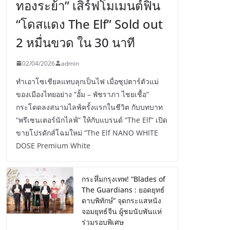
ทองระย้า” เสิร์ฟโมเมนต์ฟิน
“โดสแดง The Elf” Sold out
2 หมื่นขวด ใน 30 นาที
02/04/2026
admin
ทำเอาโซเชียลแทบลุกเป็นไฟ เมื่อซุปตาร์ตัวแม่
ของเมืองไทยอย่าง “อั้ม – พัชราภา ไชยเชื้อ”
กระโดดลงสนามไลฟ์ครั้งแรกในชีวิต กับบทบาท
“พรีเซนเตอร์นักไลฟ์” ให้กับแบรนด์ “The Elf” เปิด
ขายโปรดักส์โฉมใหม่ “The Elf NANO WHITE
DOSE Premium White
กระหึ่มกรุงเทพ! “Blades of
The Guardians : ยอดยุทธ์
ดาบพิทักษ์” จุดกระแสหนัง
จอมยุทธ์จีน ผู้ชมนับพันแห่
ร่วมรอบพิเศษ