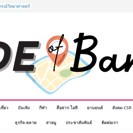
” ศูนย์รวมดอกไม้
งมาลัย และสังฆ
ลือกซื้อมาลัย
ม่ เปิดให้
ั่วโมง
ปกรณ์วิทยาศาสตร์
ไทย ร่วมภารกิจ
หาคมนี้
กธุรกิจทั่ว
แห่งปี พบ CEO
ิสัยทัศน์ธุรกิจ
ค รถแห่” ยกวง
นธมิตรทางธุรกิจ
ยอดเสิร์ฟความ
าน “ข้าวหน้าไก่
่านฟ้า
รรมเจรจาธุรกิจ
T 2026” ยก
ที่ยว
บันเทิง
กีฬา
สื่อสาร-ไอที
ยานยนต์
สังคม-CSR
สู่ตลาดเชิง
ธุรกิจ-ตลาด
สายมู
ประชาสัมพันธ์
ติดต่อเรา