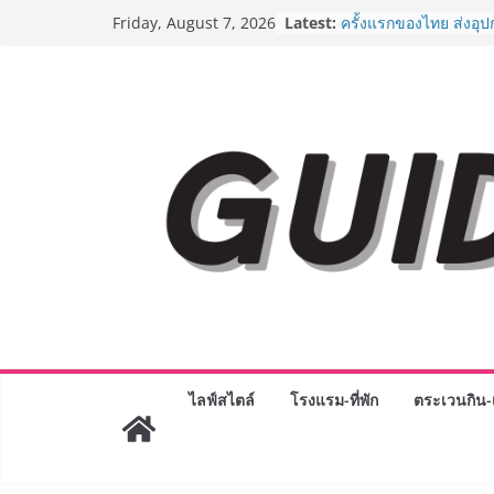
Skip
Latest:
“ตลาดดอกไม้สี่มุมเมือง
Friday, August 7, 2026
to
สด ดอกไม้ประดิษฐ์ พว
ภัณฑ์ครบวงจร ขอเชิญเ
content
และของขวัญต้อนรับวันแ
บริการทุกวันตลอด 24 ช
ครั้งแรกของไทย ส่งอุ
“CE-7 MATCH” ฝีมือคน
สำรวจดวงจันทร์ 24 สิง
8.8 “ซูเลียน” รวมพลังนั
ประเทศ จัดประชุมใหญ่
“ดร.ปิยะวัฒน์” ถ่ายทอดว
พร้อมฟรีคอนเสิร์ต “โช
AirAsia X SEE FAH พั
ยาวนานกว่า 20 ปี ต่อ
อร่อย ยกเมนูระดับตำน
ราชวงศ์” พุ่งทะยานสู่น
BEDO เดินหน้าจัดกิจก
“BIO TRADE CONNEC
ไลฟ์สไตล์
โรงแรม-ที่พัก
ตระเวนกิน-เ
ระดับผลิตภัณฑ์ท้องถิ่น
พาณิชย์อย่างยั่งยืน