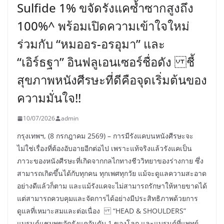
Sulfide 1% ขจัดรังแคซ้ำซากสูงถึง
100%^ พร้อมเปิดความเข้าใจใหม่
ร่วมกับ “หมออร-อรอุมา” และ
“เอิร์ธฐา” อินฟลูเอนเซอร์ชื่อดัง ชี้
สุขภาพหนังศีรษะที่ดีคือจุดเริ่มต้นของ
ความมั่นใจ!!
10/07/2026
admin
กรุงเทพฯ, (8 กรกฎาคม 2569) – การมีรังแคบนหนังศีรษะจะ
ไม่ใช่เรื่องที่ต้องอับอายอีกต่อไป เพราะแท้จริงแล้วรังแคเป็น
ภาวะของหนังศีรษะที่เกิดจากกลไกทางชีววิทยาของร่างกาย ซึ่ง
สามารถเกิดขึ้นได้กับทุกคน ทุกเพศทุกวัย แม้จะดูแลความสะอาด
อย่างดีแล้วก็ตาม และแม้รังแคจะไม่สามารถรักษาให้หายขาดได้
แต่สามารถควบคุมและจัดการได้อย่างมีประสิทธิภาพด้วยการ
ดูแลที่เหมาะสมและต่อเนื่อง “HEAD & SHOULDERS”
แบรนด์แชมพูขจัดรังแคอันดับ 1 ของโลก และแบรนด์ที่แพทย์