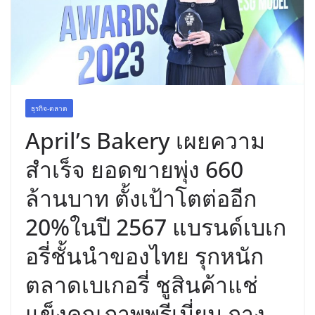
บริการทุกวันตลอด 24 ชั่วโมง
ครั้งแรกของไทย ส่งอุปกรณ์วิทยาศาสตร์
“CE-7 MATCH” ฝีมือคนไทย ร่วมภารกิจ
สำรวจดวงจันทร์ 24 สิงหาคมนี้
ธุรกิจ-ตลาด
April’s Bakery เผยความ
สำเร็จ ยอดขายพุ่ง 660
ล้านบาท ตั้งเป้าโตต่ออีก
20%ในปี 2567 แบรนด์เบเก
อรี่ชั้นนำของไทย รุกหนัก
ตลาดเบเกอรี่ ชูสินค้าแช่
แข็งคุณภาพพรีเมี่ยม กาง