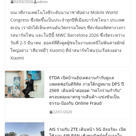
02/03/2026
admin
บนเวทีงานเทคโนโลยีระดับนานาชาติอย่าง Mobile World
Congress ซึ่งจัดขึ้นเป็นประจำทุกปีที่เมืองบาร์เซโลนา ประเทศ
สเปน เรามักได้เห็นเทรนด์นวัตกรรมใหม่ๆ ที่สะท้อนทิศทางวงกา
รสมาร์ทโฟน และในปีนี้ MWC Barcelona 2026 ซึ่งจัดระหว่าง
วันที่ 2-5 มีนาคม ฮอลล์ที่ดึงดูดผู้ชมในงานคงหนีไม่พ้นค่ายยักษ์
ใหญ่อย่าง “เสียวหมี่”( Xiaomi) ที่นำสมาร์ทโฟนรุ่นเรือธงอย่าง
Xiaomi
ETDA เปิดบ้านอัปเดตงานกำกับดูแล
แพลตฟอร์มดิจิทัล ภายใต้กฎหมาย DPS ปี
2569 เดินหน้าต่อยอด “กลไกร่วมกำกับ”
ครอบคลุมมาตรฐานสินค้า-แข่งขันเป็น
ธรรม-ป้องกัน Online Fraud
22/01/2026
AIS ร่วมกับ ZTE เดินหน้า 5G อัจฉริยะ เปิด
ใช้งาน AIR RAN เชิงพาณิชย์ครั้งแรกใน