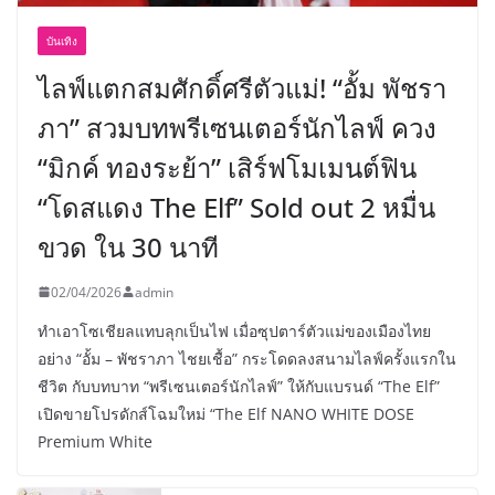
บันเทิง
ไลฟ์แตกสมศักดิ์ศรีตัวแม่! “อั้ม พัชรา
ภา” สวมบทพรีเซนเตอร์นักไลฟ์ ควง
“มิกค์ ทองระย้า” เสิร์ฟโมเมนต์ฟิน
“โดสแดง The Elf” Sold out 2 หมื่น
ขวด ใน 30 นาที
02/04/2026
admin
ทำเอาโซเชียลแทบลุกเป็นไฟ เมื่อซุปตาร์ตัวแม่ของเมืองไทย
อย่าง “อั้ม – พัชราภา ไชยเชื้อ” กระโดดลงสนามไลฟ์ครั้งแรกใน
ชีวิต กับบทบาท “พรีเซนเตอร์นักไลฟ์” ให้กับแบรนด์ “The Elf”
เปิดขายโปรดักส์โฉมใหม่ “The Elf NANO WHITE DOSE
Premium White