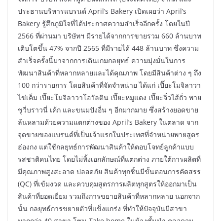
ประธานบริหารแบรนด์ April’s Bakery เปิดเผยว่า April’s
Bakery รู้สึกภูมิใจที่ได้ประกาศความสำเร็จอีกครั้ง โดยในปี
2566 ที่ผ่านมา บริษัทฯ มีรายได้จากการขายรวม 660 ล้านบาท
เติบโตขึ้น 47% จากปี 2565 ที่มีรายได้ 448 ล้านบาท ซึ่งความ
สำเร็จครั้งนี้มาจากการเดินเกมกลยุทธ์ ความมุ่งมั่นในการ
พัฒนาสินค้าที่หลากหลายและได้คุณภาพ โดยมีสินค้าต่าง ๆ ถึง
100 กว่ารายการ โดยสินค้าที่จัดจำหน่าย ได้แก่ เปี๊ยะโมจิลาวา
ไข่เค็ม เปี๊ยะโมจิลาวาโอวัลติน เปี๊ยะหมูแดง เปี๊ยะจิ๋วไส้ถั่ว พาย
ชูวี่บราวนี่ เค้ก และขนมปังอื่น ๆ อีกมากมาย ซึ่งสร้างยอดขาย
ล้นหลามด้วยความแตกต่างของ April’s Bakery ในตลาด จาก
จุดขายของแบรนด์ที่เป็นเจ้าแรกในประเทศที่จำหน่ายพายสูตร
ฮ่องกง แต่ใช้กลยุทธ์การพัฒนาสินค้าให้ตอบโจทย์ลูกค้าแบบ
รสชาติคนไทย โดยไม่ทิ้งเอกลักษณ์ที่แตกต่าง ภายใต้การผลิตที่
มีคุณภาพสูงสะอาด ปลอดภัย สินค้าทุกชิ้นมีขั้นตอนการคัดสรร
(QC) ที่เข้มงวด และควบคุมสูตรการผลิตทุกสูตรให้ออกมาเป็น
สินค้าที่ยอดเยี่ยม รวมถึงการขยายสินค้าที่หลากหลาย นอกจาก
นั้น กลยุทธ์การขยายตัวที่แข็งแกร่ง ที่ทำให้ปัจจุบันมีสาขา
มากกว่า 40 สาขา โซน Take home ในห้างชั้นนำ ตลอดจน