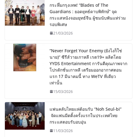
กระหึ่มกรุงเทพ! “Blades of The
Guardians : ยอดยุทธ์ดาบพิทักษ์” จุด
กระแสหนังจอมยุทธ์จีน ผู้ชมนับพันแห่ร่วม
รอบพิเศษ
21/03/2026
“Never Forget Your Enemy (ยังไงก็ใช่
นาย)” ซีรีส์วายเกาหลี เรต19+ ผลิตโดย
YYDS Entertainment การันตีคุณภาพจาก
โปรดักชั่นเกาหลี เตรียมออกอากาศตอน
แรก 17 มีนาคมนี้ ทาง WeTV ที่เดียว
เท่านั้น
15/03/2026
แฟนคลับไทยแห่ต้อนรับ “Noh Seul-bi”
จัดแฟนมีตติ้งครั้งแรกในประเทศไทย
กระแสตอบรับอบอุ่น
11/03/2026