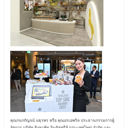
คุณกนกกัญจน์ มธุรพร หรือ คุณอรเอพริล ประธานกรรมการผู้
จัดการ บริษัท สิงหาฟู้ด อินดัสทรีส์ (ประเทศไทย) จำกัด และ