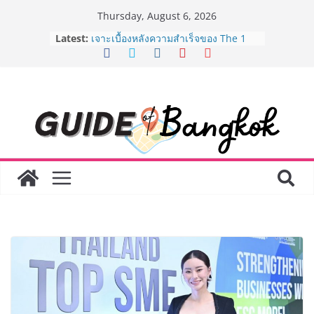
Skip
Thursday, August 6, 2026
to
Latest:
เจาะเบื้องหลังความสำเร็จของ The 1
content
Day 2026 จากแคมเปญสู่ Shopping
Phenomenon ของไทย เมื่อ
Experience-driven Loyalty พลิก
“ประสบการณ์” สู่แรงขับเคลื่อนการใช้
จ่าย ผสาน Ecosystem ที่แข็งแกร่งของ
กลุ่มเซ็นทรัล สร้างยอดขายสูงสุดในรอบ
3 ปี
กรมการท่องเที่ยวเดินหน้าสร้าง Green
Coach รุ่นใหม่ ขับเคลื่อนการท่องเที่ยว
ไทยสู่มาตรฐานสากล ภายใต้ Thailand
Green Tourism Plan 2030
BEDO เดินหน้าจัดกิจกรรมเจรจาธุรกิจ
“BIO TRADE CONNECT 2026” ยก
ระดับผลิตภัณฑ์ท้องถิ่นสู่ตลาดเชิง
พาณิชย์อย่างยั่งยืน
“ตลาดดอกไม้สี่มุมเมือง” ศูนย์รวมดอกไม้
สด ดอกไม้ประดิษฐ์ พวงมาลัย และสังฆ
ภัณฑ์ครบวงจร ขอเชิญเลือกซื้อมาลัย
และของขวัญต้อนรับวันแม่ เปิดให้