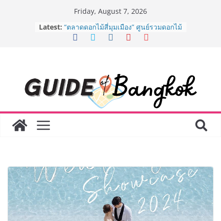
Skip
Friday, August 7, 2026
to
BEDO เดินหน้าจัดกิจกรรมเจรจาธุรกิจ
Latest:
content
“BIO TRADE CONNECT 2026” ยก
ระดับผลิตภัณฑ์ท้องถิ่นสู่ตลาดเชิง
พาณิชย์อย่างยั่งยืน
“ตลาดดอกไม้สี่มุมเมือง” ศูนย์รวมดอกไม้
สด ดอกไม้ประดิษฐ์ พวงมาลัย และสังฆ
ภัณฑ์ครบวงจร ขอเชิญเลือกซื้อมาลัย
และของขวัญต้อนรับวันแม่ เปิดให้
บริการทุกวันตลอด 24 ชั่วโมง
ครั้งแรกของไทย ส่งอุปกรณ์วิทยาศาสตร์
“CE-7 MATCH” ฝีมือคนไทย ร่วมภารกิจ
สำรวจดวงจันทร์ 24 สิงหาคมนี้
8.8 “ซูเลียน” รวมพลังนักธุรกิจทั่ว
ประเทศ จัดประชุมใหญ่แห่งปี พบ CEO
“ดร.ปิยะวัฒน์” ถ่ายทอดวิสัยทัศน์ธุรกิจ
พร้อมฟรีคอนเสิร์ต “โชค รถแห่” ยกวง
AirAsia X SEE FAH พันธมิตรทางธุรกิจ
ยาวนานกว่า 20 ปี ต่อยอดเสิร์ฟความ
อร่อย ยกเมนูระดับตำนาน “ข้าวหน้าไก่
ราชวงศ์” พุ่งทะยานสู่น่านฟ้า