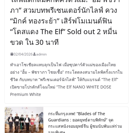
ภา” สวมบทพรีเซนเตอร์นักไลฟ์ ควง
“มิกค์ ทองระย้า” เสิร์ฟโมเมนต์ฟิน
“โดสแดง The Elf” Sold out 2 หมื่น
ขวด ใน 30 นาที
02/04/2026
admin
ทำเอาโซเชียลแทบลุกเป็นไฟ เมื่อซุปตาร์ตัวแม่ของเมืองไทย
อย่าง “อั้ม – พัชราภา ไชยเชื้อ” กระโดดลงสนามไลฟ์ครั้งแรกใน
ชีวิต กับบทบาท “พรีเซนเตอร์นักไลฟ์” ให้กับแบรนด์ “The Elf”
เปิดขายโปรดักส์โฉมใหม่ “The Elf NANO WHITE DOSE
Premium White
กระหึ่มกรุงเทพ! “Blades of The
Guardians : ยอดยุทธ์ดาบพิทักษ์” จุด
กระแสหนังจอมยุทธ์จีน ผู้ชมนับพันแห่ร่วม
รอบพิเศษ