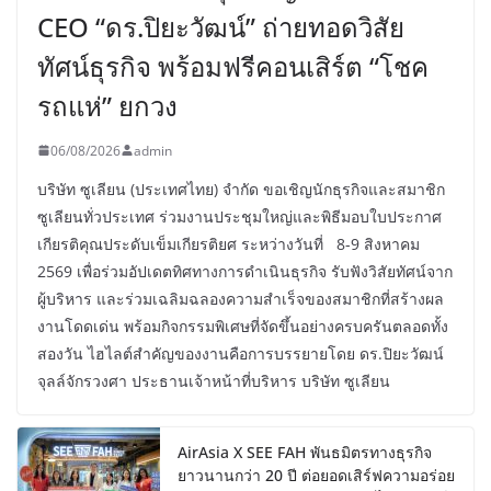
CEO “ดร.ปิยะวัฒน์” ถ่ายทอดวิสัย
ทัศน์ธุรกิจ พร้อมฟรีคอนเสิร์ต “โชค
รถแห่” ยกวง
06/08/2026
admin
บริษัท ซูเลียน (ประเทศไทย) จำกัด ขอเชิญนักธุรกิจและสมาชิก
ซูเลียนทั่วประเทศ ร่วมงานประชุมใหญ่และพิธีมอบใบประกาศ
เกียรติคุณประดับเข็มเกียรติยศ ระหว่างวันที่ 8-9 สิงหาคม
2569 เพื่อร่วมอัปเดตทิศทางการดำเนินธุรกิจ รับฟังวิสัยทัศน์จาก
ผู้บริหาร และร่วมเฉลิมฉลองความสำเร็จของสมาชิกที่สร้างผล
งานโดดเด่น พร้อมกิจกรรมพิเศษที่จัดขึ้นอย่างครบครันตลอดทั้ง
สองวัน ไฮไลต์สำคัญของงานคือการบรรยายโดย ดร.ปิยะวัฒน์
จุลล์จักรวงศา ประธานเจ้าหน้าที่บริหาร บริษัท ซูเลียน
AirAsia X SEE FAH พันธมิตรทางธุรกิจ
ยาวนานกว่า 20 ปี ต่อยอดเสิร์ฟความอร่อย