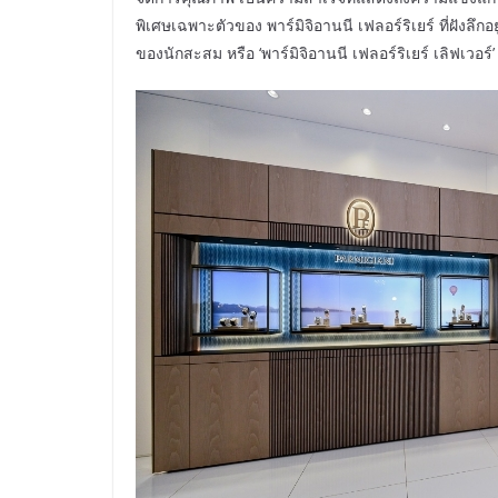
พิเศษเฉพาะตัวของ พาร์มิจิอานนี เฟลอร์ริเยร์ ที่ฝังลึก
ของนักสะสม หรือ ‘พาร์มิจิอานนี เฟลอร์ริเยร์ เลิฟเวอร์’