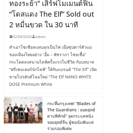
ทองระย้า” เสิร์ฟโมเมนต์ฟิน
“โดสแดง The Elf” Sold out
2 หมื่นขวด ใน 30 นาที
02/04/2026
admin
ทำเอาโซเชียลแทบลุกเป็นไฟ เมื่อซุปตาร์ตัวแม่
ของเมืองไทยอย่าง “อั้ม – พัชราภา ไชยเชื้อ”
กระโดดลงสนามไลฟ์ครั้งแรกในชีวิต กับบทบาท
“พรีเซนเตอร์นักไลฟ์” ให้กับแบรนด์ “The Elf” เปิด
ขายโปรดักส์โฉมใหม่ “The Elf NANO WHITE
DOSE Premium White
กระหึ่มกรุงเทพ! “Blades of
The Guardians : ยอดยุทธ์
ดาบพิทักษ์” จุดกระแสหนัง
จอมยุทธ์จีน ผู้ชมนับพันแห่
ร่วมรอบพิเศษ