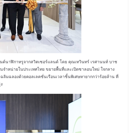
แบรนด์นาฬิกาหรูจากสวิตเซอร์แลนด์ โดย คุณเทวินทร์ เรศานนท์ บาช
วแทนจำหน่ายในประเทศไทย ขยายพื้นที่และเปิดซาลอนใหม่ ใจกลาง
น เฉลิมฉลองด้วยคอลเลคชั่นเรือนเวลาชิ้นพิเศษหายากกว่าร้อยล้าน ที่
ูง