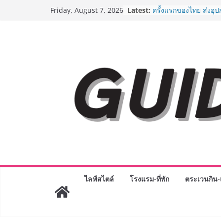
Skip
Latest:
“ตลาดดอกไม้สี่มุมเมือง
Friday, August 7, 2026
to
สด ดอกไม้ประดิษฐ์ พว
ภัณฑ์ครบวงจร ขอเชิญเ
content
และของขวัญต้อนรับวันแ
บริการทุกวันตลอด 24 ช
ครั้งแรกของไทย ส่งอุ
“CE-7 MATCH” ฝีมือคน
สำรวจดวงจันทร์ 24 สิง
8.8 “ซูเลียน” รวมพลังนั
ประเทศ จัดประชุมใหญ่
“ดร.ปิยะวัฒน์” ถ่ายทอดว
พร้อมฟรีคอนเสิร์ต “โช
AirAsia X SEE FAH พั
ยาวนานกว่า 20 ปี ต่อ
อร่อย ยกเมนูระดับตำน
ราชวงศ์” พุ่งทะยานสู่น
BEDO เดินหน้าจัดกิจก
“BIO TRADE CONNEC
ไลฟ์สไตล์
โรงแรม-ที่พัก
ตระเวนกิน-เ
ระดับผลิตภัณฑ์ท้องถิ่น
พาณิชย์อย่างยั่งยืน