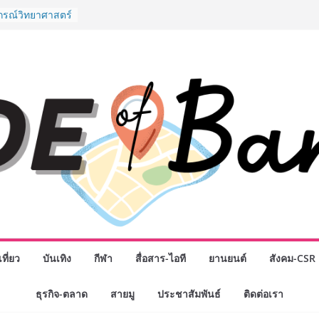
” ศูนย์รวมดอกไม้
งมาลัย และสังฆ
ลือกซื้อมาลัย
ม่ เปิดให้
ั่วโมง
ปกรณ์วิทยาศาสตร์
ไทย ร่วมภารกิจ
หาคมนี้
กธุรกิจทั่ว
แห่งปี พบ CEO
ิสัยทัศน์ธุรกิจ
ค รถแห่” ยกวง
นธมิตรทางธุรกิจ
ยอดเสิร์ฟความ
าน “ข้าวหน้าไก่
่านฟ้า
รรมเจรจาธุรกิจ
T 2026” ยก
ที่ยว
บันเทิง
กีฬา
สื่อสาร-ไอที
ยานยนต์
สังคม-CSR
สู่ตลาดเชิง
ธุรกิจ-ตลาด
สายมู
ประชาสัมพันธ์
ติดต่อเรา