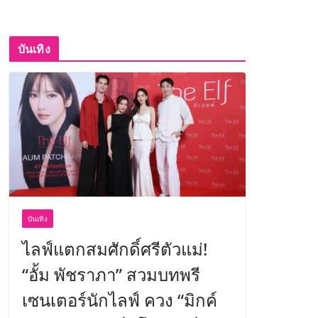
บันเทิง
บันเทิง
ไลฟ์แตกสมศักดิ์ศรีตัวแม่!
“อั้ม พัชราภา” สวมบทพรี
เซนเตอร์นักไลฟ์ ควง “มิกค์