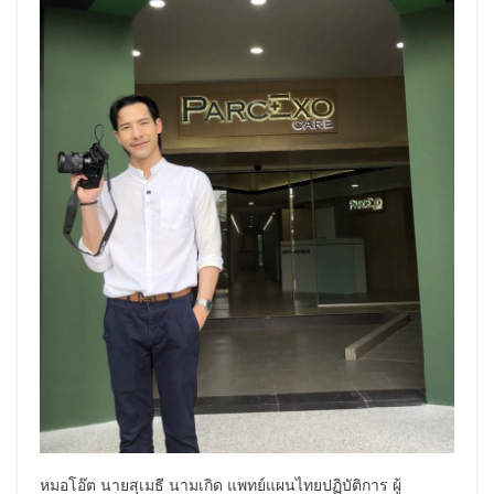
หมอโอ๊ต นายสุเมธี นามเกิด แพทย์แผนไทยปฏิบัติการ ผู้