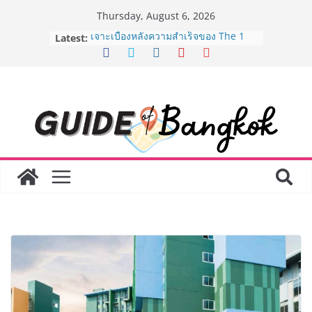
Skip
Thursday, August 6, 2026
to
Latest:
เจาะเบื้องหลังความสำเร็จของ The 1
content
Day 2026 จากแคมเปญสู่ Shopping
Phenomenon ของไทย เมื่อ
Experience-driven Loyalty พลิก
“ประสบการณ์” สู่แรงขับเคลื่อนการใช้
จ่าย ผสาน Ecosystem ที่แข็งแกร่งของ
กลุ่มเซ็นทรัล สร้างยอดขายสูงสุดในรอบ
3 ปี
กรมการท่องเที่ยวเดินหน้าสร้าง Green
Coach รุ่นใหม่ ขับเคลื่อนการท่องเที่ยว
ไทยสู่มาตรฐานสากล ภายใต้ Thailand
Green Tourism Plan 2030
BEDO เดินหน้าจัดกิจกรรมเจรจาธุรกิจ
“BIO TRADE CONNECT 2026” ยก
ระดับผลิตภัณฑ์ท้องถิ่นสู่ตลาดเชิง
พาณิชย์อย่างยั่งยืน
“ตลาดดอกไม้สี่มุมเมือง” ศูนย์รวมดอกไม้
สด ดอกไม้ประดิษฐ์ พวงมาลัย และสังฆ
ภัณฑ์ครบวงจร ขอเชิญเลือกซื้อมาลัย
และของขวัญต้อนรับวันแม่ เปิดให้