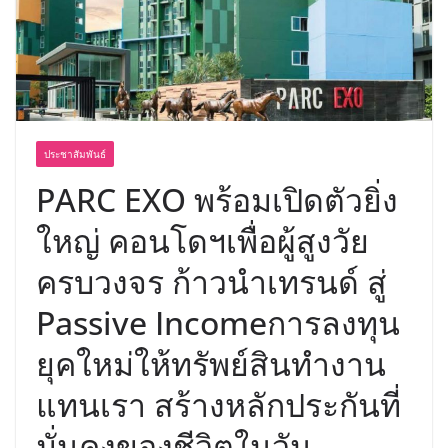
บริการทุกวันตลอด 24 ชั่วโมง
ครั้งแรกของไทย ส่งอุปกรณ์วิทยาศาสตร์
“CE-7 MATCH” ฝีมือคนไทย ร่วมภารกิจ
สำรวจดวงจันทร์ 24 สิงหาคมนี้
ประชาสัมพันธ์
PARC EXO พร้อมเปิดตัวยิ่ง
ใหญ่ คอนโดฯเพื่อผู้สูงวัย
ครบวงจร ก้าวนำเทรนด์ สู่
Passive Incomeการลงทุน
ยุคใหม่ให้ทรัพย์สินทำงาน
แทนเรา สร้างหลักประกันที่
มั่นคงของชีวิตในวัน