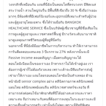
วงจรสักที่เหมือนกัน แถมที่นี่ยังเป็นคอนโดที่ครบวงจร มีฟิตเนส
สระว่ายน้ำ สวนใหญ่ร่มรื่น มีพื้นที่สีเขียวถึง 30 % ซึ่งถือว่าเยอะ
มากๆ มีห้องพักที่มีเฟอร์นิเจอร์และอุปกรณ์ที่เหมาะสำหรับผู้ป่วย
และผู้สูงอายุโดยเฉพาะ ซึ่งได้ร่วมมือกับ BANGKOK
HEALTHCARE SERVICE ซึ่งเป็นบริษัทผู้เชี่ยวชาญที่มีชื่อเสียงใน
การดูแลผู้สูงอายุและเวชศาสตร์ฟื้นฟู มีรางวัลระดับนานาชาติ
มาดูแลคุณภาพชีวิตของผู้ที่อยู่ที่นี่ครับ
นอกจากนี้ ที่นี่ยังมีมืออาชีพในการบริหารงาน ทำให้เราสามารถ
การันตีผลตอบแทนเลย 3 ปีแรกรวม 27% หลังจากนั้นจะมี
Passive income ตลอดสัญญา เมื่อครบสัญญาจะได้
คอนโดมิเนียมเป็นของเราเอง ถ้าหากเราไม่ได้เข้าอยู่เอง เรา
ต้องการผู้เช่าก็ไม่ต้องกังวลเลย เพราะเค้าจะมีทีมบริหารส่งผู้
เช่ามาให้เราเอง แถมโดยรอบคอนโดฯยังเป็นทำเลทอง ด้าน
หน้ายังมี senior complex อย่าง คลีนิคกายภาพ คลินิกแพทย์
แผนไทย คลินิกแพทย์แผนจีน คลินิกเวชศาสตร์ชะลอวัย ที่
สามารถส่งต่อคนไข้มาพักอาศัยที่นี่ได้อย่างสะดวกและราคา
เหมาะสม ถือว่าเหมาะกับคนที่ต้องการลงทุนในระยะยาวและมี
ความเสี่ยงต่ำมากๆครับ เท่านั้นยังไม่พอ เพราะมีสิทธิพิเศษ