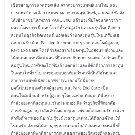
เชี่ยวชาญการนวดตอกเส้น จากกรมการแพทย์แผนไทย และ
การแพทย์ทางเลือก กระทรวงสาธารณสุข อินฟลูเอนเซอร์ชื่อดัง
ได้เข้ามาชมโครงการ PARC EXO แล้วประทับใจจนกล่าวว่า “
ผมว่าโครงการนี้ ตอบโจทย์ทั้งคนสูงวัย และคนรุ่นใหม่ที่อยาก
ลงทุนในธุรกิจติดเทรนด์ บอกเลยว่านักลงทุนรุ่นใหม่เตรียมเฮ
เลยนะครับ ด้วย Passive Income ง่ายๆ จาก คอนโดผู้สูงอายุ
Parc Exo Care ใครที่กำลังอยากเริ่มลงทุนในอสังหาฯที่ง่ายและ
ได้ผลตอบแทนที่แน่นอน ที่นี่เหมาะกับทุกการลงทุน ไม่ว่าจะเป็น
คนรุ่นไหน อาชีพอะไร ที่นี่เค้าแตกต่างและมีข้อดีจากการลงทุน
ในคอนโดทั่วๆไป ผมขอแอบบอกก่อนว่าคนที่เป็นมือใหม่และ
สายการแพทย์เนี่ยยิ่งน่าพิจารณาคอนโดนี้มากๆ
ยุคนี้เป็นยุคของสังคมผู้สูงอายุ และParc Exo Care เป็น
คอนโดมิเนียมสำหรับผู้สูงอายุโดยเฉพาะ ที่ผมมาที่นี่เพราะ
กำลังมองหาที่ลงทุนแนวใหม่ ผมมองเห็นว่าธุรกิจที่พักอาศัย
สำหรับผู้สูงอายุกำลังเติบโตมากๆเลย เพราะก็ต้องยอมรับว่าด้วย
ลำพังตัวเราเองเนี่ย ก็ไม่รู้จะมีเวลาดูแลท่านได้ดีสักแค่ไหนใช่
ไหมครับ สังเกตได้จากลูกๆหลานๆคนใกล้ตัวผมหลายคนเนี่ยก็
กำลังมองหาที่พักที่สามารถดูแลสุขภาพของผู้สูงวัยดีๆและครบ