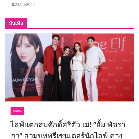
23/05/2025
บันเทิง
บันเทิง
ไลฟ์แตกสมศักดิ์ศรีตัวแม่! “อั้ม พัชรา
ภา” สวมบทพรีเซนเตอร์นักไลฟ์ ควง