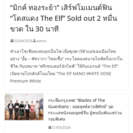
“มิกค์ ทองระย้า” เสิร์ฟโมเมนต์ฟิน
“โดสแดง The Elf” Sold out 2 หมื่น
ขวด ใน 30 นาที
02/04/2026
admin
ทำเอาโซเชียลแทบลุกเป็นไฟ เมื่อซุปตาร์ตัวแม่ของเมืองไทย
อย่าง “อั้ม – พัชราภา ไชยเชื้อ” กระโดดลงสนามไลฟ์ครั้งแรกใน
ชีวิต กับบทบาท “พรีเซนเตอร์นักไลฟ์” ให้กับแบรนด์ “The Elf”
เปิดขายโปรดักส์โฉมใหม่ “The Elf NANO WHITE DOSE
Premium White
กระหึ่มกรุงเทพ! “Blades of The
Guardians : ยอดยุทธ์ดาบพิทักษ์” จุด
กระแสหนังจอมยุทธ์จีน ผู้ชมนับพันแห่ร่วม
รอบพิเศษ
21/03/2026