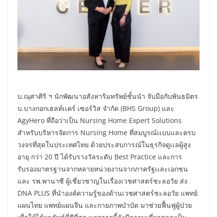
บ.ณุศาศิริ ฯ นักพัฒนาอสังหาริมทรัพย์ชั้นนำ จับมือกับพันธมิตร
บ.บางกอกเฮลท์เเคร์ เซอร์วิส จำกัด (BHS Group) และ
AgyHero ที่ถือว่าเป็น Nursing Home Expert Solutions
สำหรับบริหารจัดการ Nursing Home ที่สมบูรณ์เเบบและครบ
วงจรที่สุดในประเทศไทย ด้วยประสบการณ์ในธุรกิจดูเเลผู้สูง
อายุ กว่า 20 ปี ได้รับรางวัลระดับ Best Practice และการ
รับรองมาตรฐานจากหลายหน่วยงานจากภาครัฐเเละเอกชน
และ รพ.พานาซี ผู้เชี่ยวชาญในเรื่องเวชศาสตร์ชะลอวัย ส่ง
DNA PLUS ที่นำองค์ความรู้ของด้านเวชศาสตร์ชะลอวัย แพทย์
แผนไทย แพทย์แผนจีน และกายภาพบำบัด มาช่วยฟื้นฟูผู้ป่วย