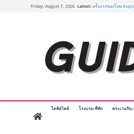
Skip
“ตลาดดอกไม้สี่มุมเมือง
Latest:
Friday, August 7, 2026
สด ดอกไม้ประดิษฐ์ พว
to
ภัณฑ์ครบวงจร ขอเชิญเ
content
และของขวัญต้อนรับวันแ
บริการทุกวันตลอด 24 ช
ครั้งแรกของไทย ส่งอุ
“CE-7 MATCH” ฝีมือคน
สำรวจดวงจันทร์ 24 สิง
8.8 “ซูเลียน” รวมพลังนั
ประเทศ จัดประชุมใหญ่
“ดร.ปิยะวัฒน์” ถ่ายทอดว
พร้อมฟรีคอนเสิร์ต “โช
AirAsia X SEE FAH พั
ยาวนานกว่า 20 ปี ต่อ
อร่อย ยกเมนูระดับตำน
ราชวงศ์” พุ่งทะยานสู่น
BEDO เดินหน้าจัดกิจก
“BIO TRADE CONNEC
ไลฟ์สไตล์
โรงแรม-ที่พัก
ตระเวนกิน-เ
ระดับผลิตภัณฑ์ท้องถิ่น
พาณิชย์อย่างยั่งยืน