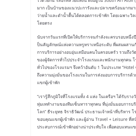
ไว้ด้วยกัน รีสอร์ทสวยแห่งนี้ ตั้งอยู่ใน South Ari At
มาก เป็นบ้านของแนวปะการังและปลาเขตร้อนมากมาย รวมท
ว่ายน้ำและดำน้ำตื้นได้ตลอดการเข้าพัก โดยเฉพาะวิลล่
โดยตรง
นับจากวันแรกที่เปิดให้บริการจนกำลังจะครบรอบหนึ่งป
ป็นสัญลักษณ์แห่งความหรูหราเหนือระดับ ที่ผสมผสานกั
การบริการอย่างอบอุ่นเสมือนคนในครอบครัว รวมถึงวัฒ
ของผู้จัดการทั่วไปประจำโรงแรมและพนักงานทุกคน โร
ทั่วไปของโรงแรมฯ จึงคว้าอันดับ 1 ในประเภท “Hotel 
ถึงความมุ่งมั่นของโรงแรมในการส่งมอบการบริการด้
แขกผู้เข้าพัก
“เรารู้สึกภูมิใจที่โรงแรมทั้ง 4 แห่ง ในเครือฯ ได้รับ
ทุ่มเททำงานของทีมเซ็นทาราทุกคน ที่มุ่งมั่นมอบการบร
โลก” ธีระยุทธ จิราธิวัฒน์ ประธานเจ้าหน้าที่บริหาร
ขอบคุณแขกผู้เข้าพัก และผู้อ่าน Travel + Leisure ท
ประสบการณ์เข้าพักอย่างน่าประทับใจ เพื่อตอบแทนแขก