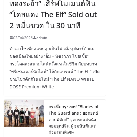
ทองระย้า” เสิร์ฟโมเมนต์ฟิน
“โดสแดง The Elf” Sold out
2 หมื่นขวด ใน 30 นาที
02/04/2026
admin
ทำเอาโซเชียลแทบลุกเป็นไฟ เมื่อซุปตาร์ตัวแม่
ของเมืองไทยอย่าง “อั้ม – พัชราภา ไชยเชื้อ”
กระโดดลงสนามไลฟ์ครั้งแรกในชีวิต กับบทบาท
“พรีเซนเตอร์นักไลฟ์” ให้กับแบรนด์ “The Elf” เปิด
ขายโปรดักส์โฉมใหม่ “The Elf NANO WHITE
DOSE Premium White
กระหึ่มกรุงเทพ! “Blades of
The Guardians : ยอดยุทธ์
ดาบพิทักษ์” จุดกระแสหนัง
จอมยุทธ์จีน ผู้ชมนับพันแห่
ร่วมรอบพิเศษ