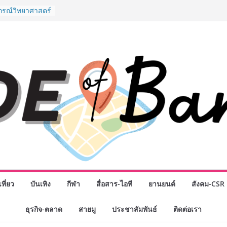
” ศูนย์รวมดอกไม้
งมาลัย และสังฆ
ลือกซื้อมาลัย
ม่ เปิดให้
ั่วโมง
ปกรณ์วิทยาศาสตร์
ไทย ร่วมภารกิจ
หาคมนี้
กธุรกิจทั่ว
แห่งปี พบ CEO
ิสัยทัศน์ธุรกิจ
ค รถแห่” ยกวง
นธมิตรทางธุรกิจ
ยอดเสิร์ฟความ
าน “ข้าวหน้าไก่
่านฟ้า
รรมเจรจาธุรกิจ
T 2026” ยก
ที่ยว
บันเทิง
กีฬา
สื่อสาร-ไอที
ยานยนต์
สังคม-CSR
สู่ตลาดเชิง
ธุรกิจ-ตลาด
สายมู
ประชาสัมพันธ์
ติดต่อเรา