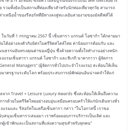
oll (เซาท์ อารี อะทอล) ซึ่งมีความสมบูรณ์ของระบบนิเวศทางทะเลอย่าง
ั้งยังเป็นสถานที่ท่องเที่ยวสำหรับนักท่องเที่ยวทุกวัย สามารถ
าเหนือน้ำของรีสอร์ทที่มีทางลงสู่ทะเลอันสวยงามของมัลดีฟส์ได้
ี ในวันที่ 1 กรกฎาคม 2567 นี้ เซ็นทารา แกรนด์ โอซาก้า ได้กลายมา
นได้อย่างลงตัวกับมิตรไมตรีจิตสไตล์ไทย ค่านิยมการต้อนรับ และ
นธรรมอันทรงคุณค่าของญี่ปุ่น ซึ่งด้วยความตั้งใจทำงานอย่างหนัก
งแรมเซ็นทารา แกรนด์ โอซาก้า และชิเกกิ นาคากาวา ผู้จัดการ
General Managers” (ผู้จัดการทั่วไปประจำโรงแรม) สะท้อนให้เห็น
วยมาตรฐานระดับโลก พร้อมประสบการณ์พักผ่อนอันน่าจดจำให้แก่
รางวัลจาก Travel + Leisure Luxury Awards ซึ่งสะท้อนให้เห็นถึงความ
ิการด้วยไมตรีจิตไทยอย่างอบอุ่นเสมือนครอบครัวให้แก่นักเดินทางทั่ว
 โรงแรมและ รีสอร์ทในเครือเซ็นทารา กล่าว “ในโอกาสนี้ เราขอ
ี่สนับสนุนเซ็นทาราเสมอมา เราพร้อมมอบการบริการเป็นเลิศ และ
ผู้เข้าพักและเป็นสถานที่แห่งความสุขสำหรับทุกคน”