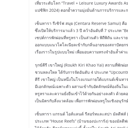
เที่ยวระดับโลก “Travel + Leisure Luxury Awards Asia
แปซิฟิก 2024) ตอกย้ำความมุ่งมั่นด้านการบริการและก
เซ็นทารา รีเซิร์ฟ สมุย (Centara Reserve Samui) ค
ซึ่งเปิดให้บริการมาแล้ว 3 ปี คว้าอันดับที่ 7 ประเภ
เซปต์การพักผ่อนที่หรูหรา เป็นส่วนตัว พิถีพิถัน และ
ออกแบบแนวโคโลเนียลเข้ากับกลิ่นอายของสถาปัตยกรรม
เรื่องราวในรูปแบบใหม่ เพื่อมอบความทรงจำอันล้ำค่าแก
รุกข์คีรี เขาใหญ่ (Roukh Kiri Khao Yai) สถานที่พักผ
ชวนหลงใหล ได้รับการจัดอันดับ 4 ประเภท “Upcountr
คีรี เขาใหญ่ เป็นหนึ่งในโรงแรมภายใต้แบรนด์เซ็นทารา
มีเอกลักษณ์เฉพาะตัว ผสานเข้ากับอัตลักษณ์ท้องถิ่นในแต
หรูหราและความยั่งยืนเข้าไว้ด้วยกันอย่างลงตัว ด้วย
เป็นมิตรกับสิ่งแวดล้อม เพื่อการพักผ่อนหรูในเชิงอนุรักษ์
เซ็นทารา แกรนด์ ไอส์แลนด์ รีสอร์ทและสปา มัลดีฟส์
ประเภท “House Reefs” (บ้านของปะการัง) ของมัลดีฟส