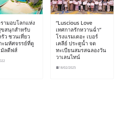
ารามอบโลกแห่ง
“Luscious Love
ุขสนุกสำหรับ
เทศกาลรักหวานฉ่ำ”
ัว ชวนเที่ยว
โรงแรมเดอะ เบอร์
ะมหัศจรรย์ที่ดู
เคลีย์ ประตูน้ำ จด
ัลดีฟส์
ทะเบียนสมรสฉลองวัน
วาเลนไทน์
022
18/02/2025