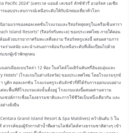
 Pacific 2024” (แทรเวล แอนด์ เลเชอร์ ลักซ์ชัวรี่ อวอร์ดส เอเชีย
ารมอบประสบการณ์เหนือระดับให้กับนักท่องเที่ยวทั่วโลก
ือ นิยามแรกของคอลเลคชั่นโรงแรมและรีสอร์ทสุดหรูในเครือเซ็นทารา
ท “Beach Island Resorts” (รีสอร์ทริมทะเล) ของประเทศไทย ภายใต้คอน
รายล้อมด้วยบรรยากาศริมทะเลที่งดงาม รีสอร์ทหรูแห่งนี้ ผสมผสานการ
ร่วมสมัย และนำเสนอการต้อนรับเหนือระดับที่เต็มเปี่ยมไปด้วย
่แขกผู้เข้าพักทุกคน
่อนนอกเมืองแบบวิลล่า 12 ห้อง ในสไตล์โมเดิร์นคันทรี่อันอบอุ่นและ
y Hotels” (โรงแรมในต่างจังหวัด) ของประเทศไทย โดยโรงแรมรุกข์
 บูติก คอลเลกชัน โรงแรมหรูระดับลักชัวรี่ที่ได้รับการออกแบบอย่าง
่ละพื้นที่ที่โรงแรมแห่งนั้นตั้งอยู่ โรงแรมแห่งนี้ผสมผสานความ
คอนเซปต์การเชื่อมโยงธรรมชาติและการใช้ชีวิตเป็นหนึ่งเดียวกัน และ
อย่างยั่งยืน
 (Centara Grand Island Resort & Spa Maldives) คว้าอันดับ 5 ใน
์ สวรรค์ของผู้รักการดำน้ำที่ผสานไลฟ์สไตล์ทางธรรมชาติต่างๆ เข้า