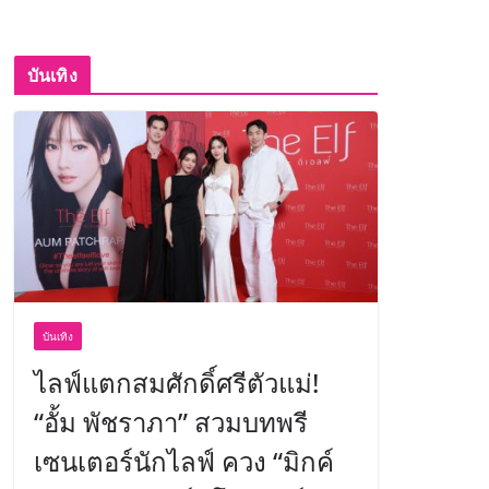
บันเทิง
บันเทิง
ไลฟ์แตกสมศักดิ์ศรีตัวแม่!
“อั้ม พัชราภา” สวมบทพรี
เซนเตอร์นักไลฟ์ ควง “มิกค์