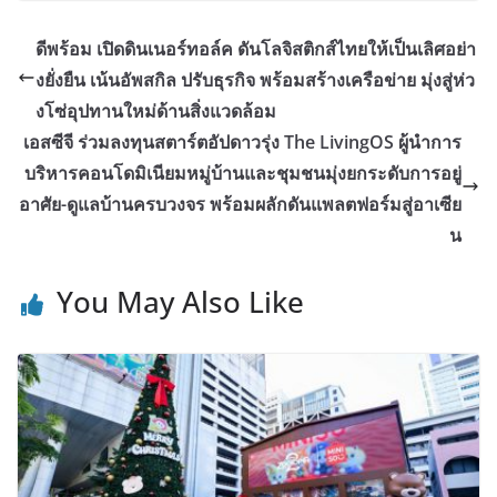
ดีพร้อม เปิดดินเนอร์ทอล์ค ดันโลจิสติกส์ไทยให้เป็นเลิศอย่า
งยั่งยืน เน้นอัพสกิล ปรับธุรกิจ พร้อมสร้างเครือข่าย มุ่งสู่ห่ว
งโซ่อุปทานใหม่ด้านสิ่งแวดล้อม
เอสซีจี ร่วมลงทุนสตาร์ตอัปดาวรุ่ง The LivingOS ผู้นำการ
บริหารคอนโดมิเนียมหมู่บ้านและชุมชนมุ่งยกระดับการอยู่
อาศัย-ดูแลบ้านครบวงจร พร้อมผลักดันแพลตฟอร์มสู่อาเซีย
น
You May Also Like