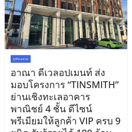
พร้อมฟรีคอนเสิร์ต “โชค รถแห่” ยกวง
ธุรกิจ-ตลาด
อาณา ดีเวลอปเมนท์ ส่ง
มอบโครงการ “TINSMITH”
ย่านเชิงทะเลอาคาร
พาณิชย์ 4 ชั้น ดีไซน์
พรีเมียมให้ลูกค้า VIP ครบ 9