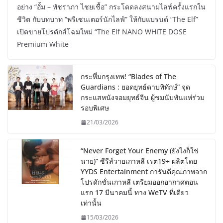
อย่าง “อั้ม – พัชราภา ไชยเชื้อ” กระโดดลงสนามไลฟ์ครั้งแรกใน
ชีวิต กับบทบาท “พรีเซนเตอร์นักไลฟ์” ให้กับแบรนด์ “The Elf”
เปิดขายโปรดักส์โฉมใหม่ “The Elf NANO WHITE DOSE
Premium White
กระหึ่มกรุงเทพ! “Blades of The
Guardians : ยอดยุทธ์ดาบพิทักษ์” จุด
กระแสหนังจอมยุทธ์จีน ผู้ชมนับพันแห่ร่วม
รอบพิเศษ
21/03/2026
“Never Forget Your Enemy (ยังไงก็ใช่
นาย)” ซีรีส์วายเกาหลี เรต19+ ผลิตโดย
YYDS Entertainment การันตีคุณภาพจาก
โปรดักชั่นเกาหลี เตรียมออกอากาศตอน
แรก 17 มีนาคมนี้ ทาง WeTV ที่เดียว
เท่านั้น
15/03/2026