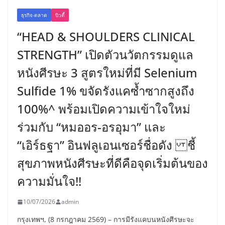
ธุรกิจ-ตลาด
บิวตี้
“HEAD & SHOULDERS CLINICAL
STRENGTH” เปิดตัวนวัตกรรมดูแล
หนังศีรษะ 3 สูตรใหม่ที่มี Selenium
Sulfide 1% ขจัดรังแคซ้ำซากสูงถึง
100%^ พร้อมเปิดความเข้าใจใหม่
ร่วมกับ “หมออร-อรอุมา” และ
“เอิร์ธฐา” อินฟลูเอนเซอร์ชื่อดัง ชี้
สุขภาพหนังศีรษะที่ดีคือจุดเริ่มต้นของ
ความมั่นใจ!!
10/07/2026
admin
กรุงเทพฯ, (8 กรกฎาคม 2569) – การมีรังแคบนหนังศีรษะจะ