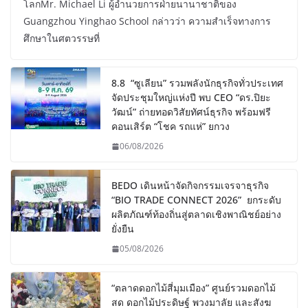
โลกMr. Michael Li ผู้อำนวยการฝ่ายนานาชาติของ
Guangzhou Yinghao School กล่าวว่า ความสำเร็จทางการ
ศึกษาในศตวรรษที่
8.8 “ซูเลียน” รวมพลังนักธุรกิจทั่วประเทศ
จัดประชุมใหญ่แห่งปี พบ CEO “ดร.ปิยะ
วัฒน์” ถ่ายทอดวิสัยทัศน์ธุรกิจ พร้อมฟรี
คอนเสิร์ต “โชค รถแห่” ยกวง
06/08/2026
BEDO เดินหน้าจัดกิจกรรมเจรจาธุรกิจ
“BIO TRADE CONNECT 2026” ยกระดับ
ผลิตภัณฑ์ท้องถิ่นสู่ตลาดเชิงพาณิชย์อย่าง
ยั่งยืน
05/08/2026
“ตลาดดอกไม้สี่มุมเมือง” ศูนย์รวมดอกไม้
สด ดอกไม้ประดิษฐ์ พวงมาลัย และสังฆ