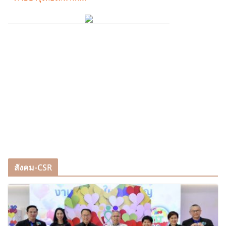
สังคม-CSR