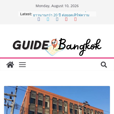
Skip
Monday, August 10, 2026
to
Latest:
AirAsia X SEE FAH พันธมิตรทางธุรกิจ
content
ยาวนานกว่า 20 ปี ต่อยอดเสิร์ฟความ
อร่อย ยกเมนูระดับตำนาน “ข้าวหน้าไก่
ราชวงศ์” พุ่งทะยานสู่น่านฟ้า
BEDO เดินหน้าจัดกิจกรรมเจรจาธุรกิจ
“BIO TRADE CONNECT 2026” ยก
ระดับผลิตภัณฑ์ท้องถิ่นสู่ตลาดเชิง
พาณิชย์อย่างยั่งยืน
LORDNINE จัดศึกคนดังสายเกม ไทย
ปะทะ ฟิลิปปินส์ ใน “Rise of the Tenth
Lord” เปิดสงครามกิลด์ข้ามประเทศ
ฉลองเซิร์ฟเวอร์ใหม่ เฮเลนา
Guangzhou Yinghao School เผยวิสัย
ทัศน์การศึกษาที่พร้อมรับอนาคต “เราไม่
ได้เตรียมนักเรียนเพียงเพื่อก้าวเข้าสู่
มหาวิทยาลัยเท่านั้น แต่ยังเตรียมพวก
เขาให้พร้อมเป็นผู้กำหนดอนาคต”
8.8 “ซูเลียน” รวมพลังนักธุรกิจทั่ว
ประเทศ จัดประชุมใหญ่แห่งปี พบ CEO
“ดร.ปิยะวัฒน์” ถ่ายทอดวิสัยทัศน์ธุรกิจ