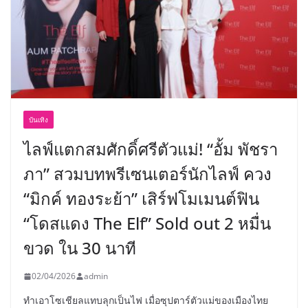
บันเทิง
ไลฟ์แตกสมศักดิ์ศรีตัวแม่! “อั้ม พัชรา
ภา” สวมบทพรีเซนเตอร์นักไลฟ์ ควง
“มิกค์ ทองระย้า” เสิร์ฟโมเมนต์ฟิน
“โดสแดง The Elf” Sold out 2 หมื่น
ขวด ใน 30 นาที
02/04/2026
admin
ทำเอาโซเชียลแทบลุกเป็นไฟ เมื่อซุปตาร์ตัวแม่ของเมืองไทย