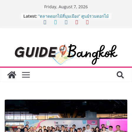
Skip
Friday, August 7, 2026
to
Latest:
“ตลาดดอกไม้สี่มุมเมือง” ศูนย์รวมดอกไม้
content
สด ดอกไม้ประดิษฐ์ พวงมาลัย และสังฆ
ภัณฑ์ครบวงจร ขอเชิญเลือกซื้อมาลัย
และของขวัญต้อนรับวันแม่ เปิดให้
บริการทุกวันตลอด 24 ชั่วโมง
ครั้งแรกของไทย ส่งอุปกรณ์วิทยาศาสตร์
“CE-7 MATCH” ฝีมือคนไทย ร่วมภารกิจ
สำรวจดวงจันทร์ 24 สิงหาคมนี้
8.8 “ซูเลียน” รวมพลังนักธุรกิจทั่ว
ประเทศ จัดประชุมใหญ่แห่งปี พบ CEO
“ดร.ปิยะวัฒน์” ถ่ายทอดวิสัยทัศน์ธุรกิจ
พร้อมฟรีคอนเสิร์ต “โชค รถแห่” ยกวง
AirAsia X SEE FAH พันธมิตรทางธุรกิจ
ยาวนานกว่า 20 ปี ต่อยอดเสิร์ฟความ
อร่อย ยกเมนูระดับตำนาน “ข้าวหน้าไก่
ราชวงศ์” พุ่งทะยานสู่น่านฟ้า
BEDO เดินหน้าจัดกิจกรรมเจรจาธุรกิจ
“BIO TRADE CONNECT 2026” ยก
ระดับผลิตภัณฑ์ท้องถิ่นสู่ตลาดเชิง
พาณิชย์อย่างยั่งยืน