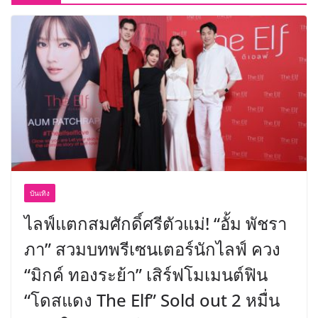
บันเทิง
ไลฟ์แตกสมศักดิ์ศรีตัวแม่! “อั้ม พัชรา
ภา” สวมบทพรีเซนเตอร์นักไลฟ์ ควง
“มิกค์ ทองระย้า” เสิร์ฟโมเมนต์ฟิน
“โดสแดง The Elf” Sold out 2 หมื่น