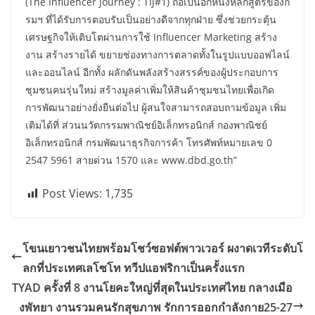
(The Influencer Journey : TIJ#1) ถือเป็นอีกหนึ่งหลักสูตรของก
รมฯ ที่ได้รับการตอบรับเป็นอย่างดีจากทุกฝ่าย ซึ่งช่วยกระตุ้น
เศรษฐกิจให้เติบโตผ่านการใช้ Influencer Marketing สร้าง
งาน สร้างรายได้ ขยายช่องทางการตลาดทั้งในรูปแบบออฟไลน์
และออนไลน์ อีกทั้ง ผลักดันพลังสร้างสรรค์ของผู้ประกอบการ
ชุมชนคนรุ่นใหม่ สร้างมูลค่าเพิ่มให้สินค้าชุมชนไทยเพื่อเกิด
การพัฒนาอย่างยั่งยืนต่อไป ผู้สนใจสามารถสอบถามข้อมูล เพิ่ม
เติมได้ที่ ส่วนนวัตกรรมพาณิชย์อิเล็กทรอนิกส์ กองพาณิชย์
อิเล็กทรอนิกส์ กรมพัฒนาธุรกิจการค้า โทรศัพท์หมายเลข 0
2547 5961 สายด่วน 1570 และ www.dbd.go.th”
Post Views:
1,735
โขนเยาวชนไทยพร้อมโชว์ซอฟต์พาวเวอร์ ผงาดเวทีระดับโ
ลกที่ประเทศเลโซโท ทวีปแอฟริกาเป็นครั้งแรก
TYAD ครั้งที่ 8 งานโยคะใหญ่ที่สุดในประเทศไทย กลางเมือ
งพัทยา งานรวมคนรักสุขภาพ รักการออกกำลังกาย25-27