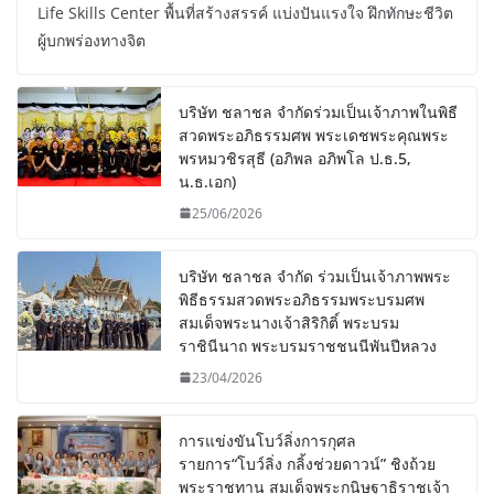
Life Skills Center พื้นที่สร้างสรรค์ แบ่งปันแรงใจ ฝึกทักษะชีวิต
ผู้บกพร่องทางจิต
บริษัท ชลาชล จำกัดร่วมเป็นเจ้าภาพในพิธี
สวดพระอภิธรรมศพ พระเดชพระคุณพระ
พรหมวชิรสุธี (อภิพล อภิพโล ป.ธ.5,
น.ธ.เอก)
25/06/2026
บริษัท ชลาชล จำกัด ร่วมเป็นเจ้าภาพพระ
พิธีธรรมสวดพระอภิธรรมพระบรมศพ
สมเด็จพระนางเจ้าสิริกิติ์ พระบรม
ราชินีนาถ พระบรมราชชนนีพันปีหลวง
23/04/2026
การแข่งขันโบว์ลิ่งการกุศล
รายการ“โบว์ลิ่ง กลิ้งช่วยดาวน์” ชิงถ้วย
พระราชทาน สมเด็จพระกนิษฐาธิราชเจ้า