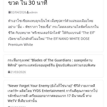
ขวด ใน 30 นาที
02/04/2026
admin
ทำเอาโซเชียลแทบลุกเป็นไฟ เมื่อซุปตาร์ตัวแม่ของเมืองไทย
อย่าง “อั้ม – พัชราภา ไชยเชื้อ” กระโดดลงสนามไลฟ์ครั้งแรกใน
ชีวิต กับบทบาท “พรีเซนเตอร์นักไลฟ์” ให้กับแบรนด์ “The Elf”
เปิดขายโปรดักส์โฉมใหม่ “The Elf NANO WHITE DOSE
Premium White
กระหึ่มกรุงเทพ! “Blades of The Guardians : ยอดยุทธ์ดาบ
พิทักษ์” จุดกระแสหนังจอมยุทธ์จีน ผู้ชมนับพันแห่ร่วมรอบพิเศษ
21/03/2026
“Never Forget Your Enemy (ยังไงก็ใช่นาย)” ซีรีส์วายเกาหลี
เรต19+ ผลิตโดย YYDS Entertainment การันตีคุณภาพจากโป
รดักชั่นเกาหลี เตรียมออกอากาศตอนแรก 17 มีนาคมนี้ ทาง
WeTV ที่เดียวเท่านั้น