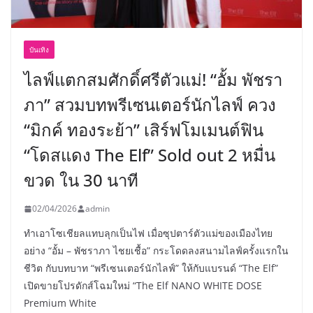
บันเทิง
ไลฟ์แตกสมศักดิ์ศรีตัวแม่! “อั้ม พัชรา
ภา” สวมบทพรีเซนเตอร์นักไลฟ์ ควง
“มิกค์ ทองระย้า” เสิร์ฟโมเมนต์ฟิน
“โดสแดง The Elf” Sold out 2 หมื่น
ขวด ใน 30 นาที
02/04/2026
admin
ทำเอาโซเชียลแทบลุกเป็นไฟ เมื่อซุปตาร์ตัวแม่ของเมืองไทย
อย่าง “อั้ม – พัชราภา ไชยเชื้อ” กระโดดลงสนามไลฟ์ครั้งแรกใน
ชีวิต กับบทบาท “พรีเซนเตอร์นักไลฟ์” ให้กับแบรนด์ “The Elf”
เปิดขายโปรดักส์โฉมใหม่ “The Elf NANO WHITE DOSE
Premium White