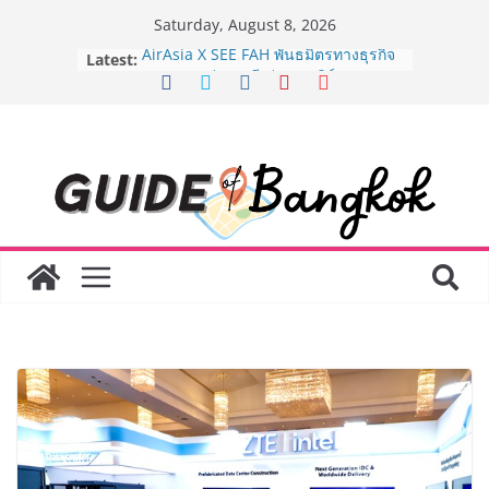
Skip
Saturday, August 8, 2026
to
Latest:
AirAsia X SEE FAH พันธมิตรทางธุรกิจ
content
ยาวนานกว่า 20 ปี ต่อยอดเสิร์ฟความ
อร่อย ยกเมนูระดับตำนาน “ข้าวหน้าไก่
ราชวงศ์” พุ่งทะยานสู่น่านฟ้า
BEDO เดินหน้าจัดกิจกรรมเจรจาธุรกิจ
“BIO TRADE CONNECT 2026” ยก
ระดับผลิตภัณฑ์ท้องถิ่นสู่ตลาดเชิง
พาณิชย์อย่างยั่งยืน
LORDNINE จัดศึกคนดังสายเกม ไทย
ปะทะ ฟิลิปปินส์ ใน “Rise of the Tenth
Lord” เปิดสงครามกิลด์ข้ามประเทศ
ฉลองเซิร์ฟเวอร์ใหม่ เฮเลนา
Guangzhou Yinghao School เผยวิสัย
ทัศน์การศึกษาที่พร้อมรับอนาคต “เราไม่
ได้เตรียมนักเรียนเพียงเพื่อก้าวเข้าสู่
มหาวิทยาลัยเท่านั้น แต่ยังเตรียมพวก
เขาให้พร้อมเป็นผู้กำหนดอนาคต”
8.8 “ซูเลียน” รวมพลังนักธุรกิจทั่ว
ประเทศ จัดประชุมใหญ่แห่งปี พบ CEO
“ดร.ปิยะวัฒน์” ถ่ายทอดวิสัยทัศน์ธุรกิจ