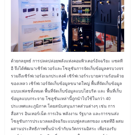
ด้วยกลยุทธ์ การปลดปล่อยพลังแห่งคอมพิวเตอร์อัจฉริยะ แซดที
อี จึงได้พัฒนาเซิร์ฟเวอร์และโซลูชันการจัดเก็บข้อมูลครบวงจร
รวมถึงเซิร์ฟเวอร์อเนกประสงค์ เซิร์ฟเวอร์ระบายความร้อนด้วย
ของเหลว เซิร์ฟเวอร์จัดเก็บข้อมูลขนาดใหญ่ พื้นที่จัดเก็บข้อมูล
แบบแฟลชทั้งหมด พื้นที่จัดเก็บข้อมูลแบบไฮบริด และ พื้นที่เก็บ
ข้อมูลแบบกระจาย โซลูชันเหล่านี้ถูกนำไปใช้ในกว่า 40
ประเทศและภูมิภาค โดยสนับสนุนภาคส่วนต่างๆ เช่น การ
สื่อสาร อินเทอร์เน็ต การเงิน พลังงาน รัฐบาล และการขนส่ง
โซลูชันการประมวลผลอัจฉริยะแบบฟูลสแตกของ แซดทีอี ผสม
ผสานประสิทธิภาพชั้นนำเข้ากับนวัตกรรมอิสระ เพื่อรองรับ