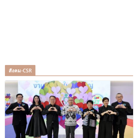
สังคม-CSR