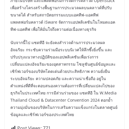
ภายในบริษัท และแพลตฟอร์มการจัดการคลาวด์ OpenStack
เพื่อสร้างโครงสร้างพื้นฐานการประมวลผลบนคลาวด์ที่ปรับ
ขนาดได้ สำหรับสถาปัตยกรรมแบบแอคทีฟ-แอคทีฟ
แพลตฟอร์มคลาวด์ iSware จัดการแอปพลิเคชันในโหมดแอค
ทีฟ-แอคทีฟ เพื่อให้มั่นใจถึงความต่อเนื่องทางธุรกิจ
นับจากนี้ไป แซดทีอี จะยังคงสำรวจด้านการประมวลผล
อัจฉริยะ กระชับความร่วมมือระบบนิเวศให้ลึกซึ้งยิ่งขึ้น และ
ปรับปรุงแนวทางปฏิบัติของแอปพลิเคชันเพื่อเร่งการ
เปลี่ยนแปลงอัจฉริยะของอุตสาหกรรม โซลูชันศูนย์ข้อมูลและ
เซิร์ฟเวอร์ของบริษัทโดดเด่นด้วยประสิทธิภาพ ความยั่งยืน
ระบบอัจฉริยะ ความปลอดภัย และความน่าเชื่อถือ อยู่ใน
ตำแหน่งที่ดีที่จะตอบสนองความต้องการที่เปลี่ยนแปลงไปของ
ธุรกิจในประเทศไทย การมีส่วนร่วมของ แซดทีอี ใน W.Media
Thailand Cloud & Datacenter Convention 2024 ตอกย้ำ
ความมุ่งมั่นของบริษัทในการเสริมความแข็งแกร่งในตลาดศูนย์
ข้อมูลและเซิร์ฟเวอร์ของประเทศไทย
Post Views:
771