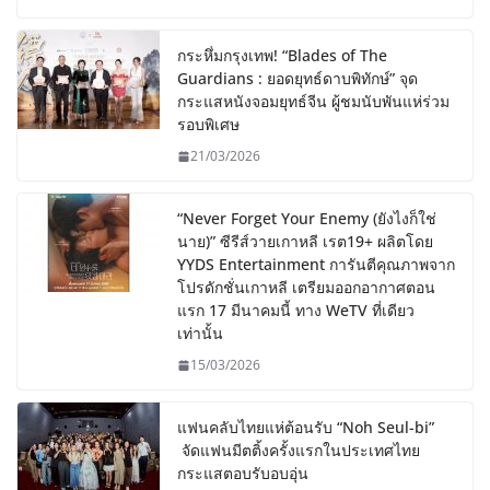
กระหึ่มกรุงเทพ! “Blades of The
Guardians : ยอดยุทธ์ดาบพิทักษ์” จุด
กระแสหนังจอมยุทธ์จีน ผู้ชมนับพันแห่ร่วม
รอบพิเศษ
21/03/2026
“Never Forget Your Enemy (ยังไงก็ใช่
นาย)” ซีรีส์วายเกาหลี เรต19+ ผลิตโดย
YYDS Entertainment การันตีคุณภาพจาก
โปรดักชั่นเกาหลี เตรียมออกอากาศตอน
แรก 17 มีนาคมนี้ ทาง WeTV ที่เดียว
เท่านั้น
15/03/2026
แฟนคลับไทยแห่ต้อนรับ “Noh Seul-bi”
จัดแฟนมีตติ้งครั้งแรกในประเทศไทย
กระแสตอบรับอบอุ่น