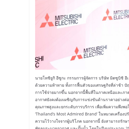
นายโทชิยูกิ อีซูกะ กรรมการผู้จัดการ บริษัท มิตซูบิชิ อีเ
ด้วยความท้าทาย ทั้งการฟื้นตัวของเศรษฐกิจที่ล่าช้า ป
การใช้จ่ายมากขึ้น นอกจากนี้พื้นที่ในภาคเหนือและภาค
อากาศยังคงต้องเผชิญกับการแข่งขันด้านราคาอย่างต่อเ
คุณภาพสูงและยกระดับการบริการ เพื่อเพิ่มความพึงพอใจ
‘Thailand’s Most Admired Brand’ ในหมวดเครื่องปรับอ
ความไว้วางใจจากผู้บริโภค นอกจากนี้ ยังสามารถรัก
พัดลมระบายอากาศ และปั๊มน้ำ โดยในปีงบประมาณ 2567