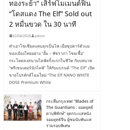
ทองระย้า” เสิร์ฟโมเมนต์ฟิน
“โดสแดง The Elf” Sold out
2 หมื่นขวด ใน 30 นาที
02/04/2026
admin
ทำเอาโซเชียลแทบลุกเป็นไฟ เมื่อซุปตาร์ตัวแม่
ของเมืองไทยอย่าง “อั้ม – พัชราภา ไชยเชื้อ”
กระโดดลงสนามไลฟ์ครั้งแรกในชีวิต กับบทบาท
“พรีเซนเตอร์นักไลฟ์” ให้กับแบรนด์ “The Elf” เปิด
ขายโปรดักส์โฉมใหม่ “The Elf NANO WHITE
DOSE Premium White
กระหึ่มกรุงเทพ! “Blades of
The Guardians : ยอดยุทธ์
ดาบพิทักษ์” จุดกระแสหนัง
จอมยุทธ์จีน ผู้ชมนับพันแห่
ร่วมรอบพิเศษ