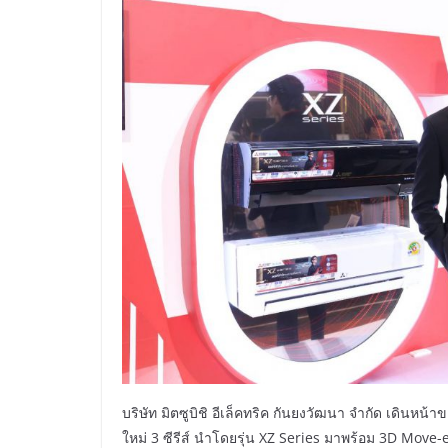
บริษัท มิตซูบิชิ อีเล็คทริค กันยงวัฒนา จำกัด เดินหน
ใหม่ 3 ซีรีส์ นำโดยรุ่น XZ Series มาพร้อม 3D Mov