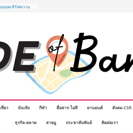
พันธมิตรทางธุรกิจ
ต่อยอดเสิร์ฟความ
ำนาน “ข้าวหน้าไก่
ู่น่านฟ้า
ิจกรรมเจรจาธุรกิจ
ECT 2026” ยก
ิ่นสู่ตลาดเชิง
นดังสายเกม ไทย
 “Rise of the Tenth
ิลด์ข้ามประเทศ
่ เฮเลนา
o School เผยวิสัย
้อมรับอนาคต “เราไม่
งเพื่อก้าวเข้าสู่
 แต่ยังเตรียมพวก
้กำหนดอนาคต”
งนักธุรกิจทั่ว
ที่ยว
บันเทิง
กีฬา
สื่อสาร-ไอที
ยานยนต์
สังคม-CSR
หญ่แห่งปี พบ CEO
อดวิสัยทัศน์ธุรกิจ
ธุรกิจ-ตลาด
สายมู
ประชาสัมพันธ์
ติดต่อเรา
“โชค รถแห่” ยกวง