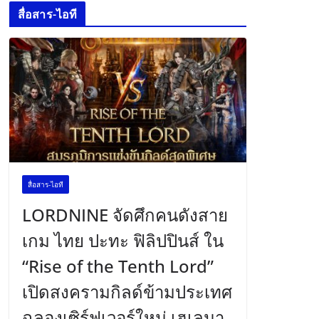
สื่อสาร-ไอที
สื่อสาร-ไอที
LORDNINE จัดศึกคนดังสาย
เกม ไทย ปะทะ ฟิลิปปินส์ ใน
“Rise of the Tenth Lord”
เปิดสงครามกิลด์ข้ามประเทศ
ฉลองเซิร์ฟเวอร์ใหม่ เฮเลนา