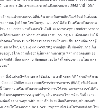
งเป้าหมายการเติบโตของยอดขายในปีงบประมาณ 2568 ไว้ที่ 10%”
ร้างคุณค่าของแบรนด์ที่ยั่งยืน และเปิดตัวผลิตภัณฑ์ใหม่ ในทั้งสอง
ลายของผู้บริโภค โดยในกลุ่ม B2C เราได้เปิดตัวเครื่องปรับอากาศ
์ รุ่นใหม่ XZ Series มาพร้อมเทคโนโลยี 3D Move-eye Comfort Sensor
ด้อย่างแม่นยำ ทำงานร่วมกับ Fast Cooling A.I. เพื่อส่งลมเย็นได้
ีวิตหลังโควิด-19 ทำให้การทำอาหารที่บ้านเพิ่มขึ้น ความต้องการตู้
่นใหม่ขนาดใหญ่ 6 ประตู (MR-WX70C) จากญี่ปุ่น ซึ่งมีฟังก์ชันการเก็บ
งผู้บริโภค รวมทั้งยังมีตู้เย็นหลากหลายรุ่น ที่สามารถตอบสนอง
ด้เพิ่มสีสันที่หลากหลายเพื่อตอบสนองไลฟ์สไตล์ของคนรุ่นใหม่ และ
งียบลง”
าศที่เน้นประสิทธิภาพการใช้พลังงาน อาทิ ระบบ VRF ประสิทธิภาพ
er Cooled Chiller และระบบบริหารจัดการอาคาร (BMS) เพื่อให้ตอบ
กนี้ ในตลาดเครื่องปรับอากาศสำหรับการใช้งานเฉพาะทาง เราได้เปิด
ิบโตของอุตสาหกรรมศูนย์ข้อมูลใน ประเทศไทย พร้อมกันนี้ เราจะ
่อเนื่อง “Always with ME” เป็นสิ่งสะท้อนถึงความมุ่งมั่นของบริ
SR ภายใต้โครงการ “The Giver Project” เพื่อเติบโตร่วมกับสังคมไทย