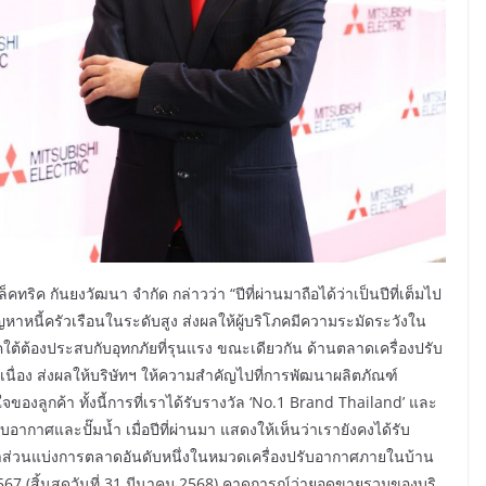
ล็คทริค กันยงวัฒนา จำกัด กล่าวว่า “ปีที่ผ่านมาถือได้ว่าเป็นปีที่เต็มไป
ัญหาหนี้ครัวเรือนในระดับสูง ส่งผลให้ผู้บริโภคมีความระมัดระวังใน
ใต้ต้องประสบกับอุทกภัยที่รุนแรง ขณะเดียวกัน ด้านตลาดเครื่องปรับ
นื่อง ส่งผลให้บริษัทฯ ให้ความสำคัญไปที่การพัฒนาผลิตภัณฑ์
ของลูกค้า ทั้งนี้การที่เราได้รับรางวัล ‘No.1 Brand Thailand’ และ
ากาศและปั๊มน้ำ เมื่อปีที่ผ่านมา แสดงให้เห็นว่าเรายังคงได้รับ
ษาส่วนแบ่งการตลาดอันดับหนึ่งในหมวดเครื่องปรับอากาศภายในบ้าน
 (สิ้นสุดวันที่ 31 มีนาคม 2568) คาดการณ์ว่ายอดขายรวมของบริ