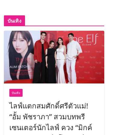
บันเทิง
บันเทิง
ไลฟ์แตกสมศักดิ์ศรีตัวแม่!
“อั้ม พัชราภา” สวมบทพรี
เซนเตอร์นักไลฟ์ ควง “มิกค์