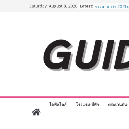
Skip
Latest:
AirAsia X SEE FAH 
Saturday, August 8, 2026
to
ยาวนานกว่า 20 ปี 
อร่อย ยกเมนูระดับต
content
ราชวงศ์” พุ่งทะยานส
BEDO เดินหน้าจัดก
“BIO TRADE CONN
ระดับผลิตภัณฑ์ท้องถ
พาณิชย์อย่างยั่งยืน
LORDNINE จัดศึกค
ปะทะ ฟิลิปปินส์ ใน
Lord” เปิดสงครามก
ฉลองเซิร์ฟเวอร์ใหม
Guangzhou Yingha
ทัศน์การศึกษาที่พร
ได้เตรียมนักเรียนเพีย
มหาวิทยาลัยเท่านั้น
เขาให้พร้อมเป็นผู
8.8 “ซูเลียน” รวมพลั
ไลฟ์สไตล์
โรงแรม-ที่พัก
ตระเวนกิน-เ
ประเทศ จัดประชุมใ
“ดร.ปิยะวัฒน์” ถ่ายท
พร้อมฟรีคอนเสิร์ต 