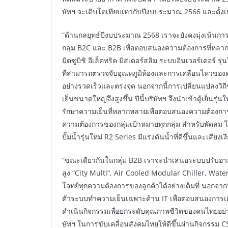
ษัทฯ จะเติบโตเทียบเท่ากับปีงบประมาณ 2566 และตั้
“ด้านกลยุทธ์ปีงบประมาณ 2568 เราจะยังคงมุ่งเน้นการส
กลุ่ม B2C และ B2B เพื่อตอบสนองความต้องการที่หลากห
มิตซูบิชิ อีเล็คทริค มิสเตอร์สลิม ระบบอินเวอร์เตอร
ที่สามารถตรวจจับอุณหภูมิห้องและการเคลื่อนไหวของคนไ
อย่างรวดเร็วและตรงจุด นอกจากนี้การเปลี่ยนแปลงวิถีช
เย็นขนาดใหญ่จึงสูงขึ้น ปีนี้บริษัทฯ จึงนำเข้าตู้เย็นรุ
รักษาความเย็นที่หลากหลายเพื่อตอบสนองความต้องการขอ
ความต้องการของกลุ่มเป้าหมายทุกกลุ่ม สำหรับพัดลม ไ
ปั๊มน้ำรุ่นใหม่ R2 Series มีแรงดันน้ำที่ดีขึ้นและเสียงเ
“ขณะเดียวกันในกลุ่ม B2B เราจะนำเสนอระบบปรับอาก
สูง “City Multi”, Air Cooled Modular Chiller, Wat
โจทย์ทุกความต้องการของลูกค้าได้อย่างเต็มที่ นอกจา
ตัวระบบทำความเย็นเฉพาะด้าน IT เพื่อตอบสนองการเต
ดำเนินกิจกรรมเพื่อยกระดับคุณภาพชีวิตของคนไทยอย่างต
ษัทฯ ในการขับเคลื่อนสังคมไทยให้ดีขึ้นผ่านกิจกรรม C