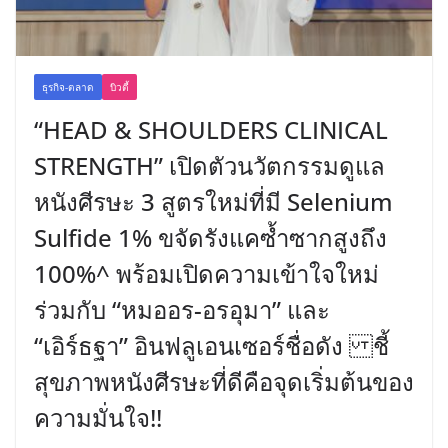
ธุรกิจ-ตลาด
บิวตี้
“HEAD & SHOULDERS CLINICAL
STRENGTH” เปิดตัวนวัตกรรมดูแล
หนังศีรษะ 3 สูตรใหม่ที่มี Selenium
Sulfide 1% ขจัดรังแคซ้ำซากสูงถึง
100%^ พร้อมเปิดความเข้าใจใหม่
ร่วมกับ “หมออร-อรอุมา” และ
“เอิร์ธฐา” อินฟลูเอนเซอร์ชื่อดัง ชี้
สุขภาพหนังศีรษะที่ดีคือจุดเริ่มต้นของ
ความมั่นใจ!!