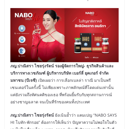
ภญ.ปาณิสรา ไชยรุ่งรัตน์ รองผู้จัดการใหญ่- ธุรกิจสินค้าและ
บริการทางเวชภัณฑ์ ผู้บริหารบริษัท เบอร์ลี่ ยุคเกอร์ จำกัด
มหาชน (บีเจชี)
เปิดเผยว่า การเลือกเบลล่า ราณี มาเป็นพรี
เซนเตอร์ในครั้งนี้ ไม่เพียงเพราะภาพลักษณ์ที่โดดเด่นเท่านั้น
แต่ยังรวมถึงทัศนคติของเธอ ที่พร้อมยิ้มรับกับทุกสถานการณ์
อย่างชาญฉลาด จนเป็นที่รักของคนทั้งประเทศ
ภญ.ปาณิสรา ไชยรุ่งรัตน์
ยังเน้นย้ำว่า แคมเปญ “NABO SAYS
HI โบทัก-พักรอย” ต้องการให้เห็นว่า ปัญหาความไม่พอใจในตัว