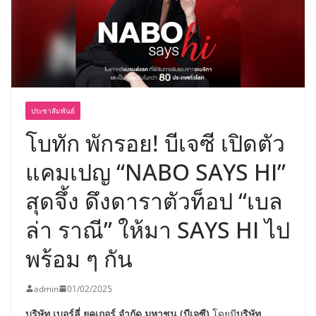
ประชาสัมพันธ์
โบทัก พักรอย! บีเจซี เปิดตัว
แคมเปญ “NABO SAYS HI”
สุดจึ้ง ดึงดาราตัวท็อป “เบล
ล่า ราณี” ให้มา SAYS HI ไป
พร้อม ๆ กัน
admin
01/02/2025
บริษัท เบอร์ลี่ ยุคเกอร์ จำกัด มหาชน (บีเจซี)
โดยมี
บริษัท