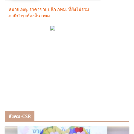
สังคม-CSR