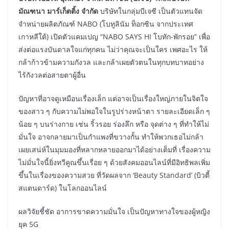
มัณฑนา มาร์เก็ตติ้ง จำกัด
บริษัทในกลุ่มบีเจซี เป็นตัวแทนจัด
จำหน่ายผลิตภัณฑ์ NABO (โบทูลินัม ท็อกซิน จากประเทศ
เกาหลีใต้) เปิดตัวแคมเปญ “NABO SAYS HI โบทัก-พักรอย” เพื่อ
ส่งต่อแรงบันดาลใจแก่ทุกคน ไม่ว่าคุณจะเป็นใคร เพศอะไร ให้
กล้าก้าวข้ามความกังวล และกล้าเผยตัวตนในทุกบทบาทอย่าง
ไร้กังวลต่อสายตาผู้อื่น
ปัญหาที่อาจดูเหมือนเรื่องเล็ก แต่อาจเป็นเรื่องใหญ่ภายในจิตใจ
ของสาว ๆ กับความไม่พอใจในรูปร่างหน้าตา รายละเอียดเล็ก ๆ
น้อย ๆ บนร่างกาย เช่น ริ้วรอย ร่องลึก หรือ จุดต่าง ๆ ที่ทำให้ไม่
มั่นใจ อาจกลายมาเป็นกำแพงที่ขวางกั้น ทำให้พวกเธอไม่กล้า
เผยเสน่ห์ในมุมมองที่หลากหลายออกมาได้อย่างเต็มที่ เรื่องความ
ไม่มั่นใจนี้ยิ่งทวีคูณขึ้นเรื่อย ๆ ด้วยสังคมออนไลน์ที่มีอิทธิพลเพิ่ม
ขึ้นในเรื่องของความสวย ที่วัดผลจาก ‘Beauty Standard’ (บิวตี้
สแตนดาร์ด) ในโลกออนไลน์
ผลวิจัยชี้ชัด อาการขาดความมั่นใจ เป็นปัญหาทางใจของผู้หญิง
ยุค 5G