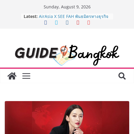
Skip
Sunday, August 9, 2026
8.8 “ซูเลียน” รวมพลังนักธุรกิจทั่ว
to
Latest:
ประเทศ จัดประชุมใหญ่แห่งปี พบ CEO
content
“ดร.ปิยะวัฒน์” ถ่ายทอดวิสัยทัศน์ธุรกิจ
พร้อมฟรีคอนเสิร์ต “โชค รถแห่” ยกวง
AirAsia X SEE FAH พันธมิตรทางธุรกิจ
ยาวนานกว่า 20 ปี ต่อยอดเสิร์ฟความ
อร่อย ยกเมนูระดับตำนาน “ข้าวหน้าไก่
ราชวงศ์” พุ่งทะยานสู่น่านฟ้า
BEDO เดินหน้าจัดกิจกรรมเจรจาธุรกิจ
“BIO TRADE CONNECT 2026” ยก
ระดับผลิตภัณฑ์ท้องถิ่นสู่ตลาดเชิง
พาณิชย์อย่างยั่งยืน
LORDNINE จัดศึกคนดังสายเกม ไทย
ปะทะ ฟิลิปปินส์ ใน “Rise of the Tenth
Lord” เปิดสงครามกิลด์ข้ามประเทศ
ฉลองเซิร์ฟเวอร์ใหม่ เฮเลนา
Guangzhou Yinghao School เผยวิสัย
ทัศน์การศึกษาที่พร้อมรับอนาคต “เราไม่
ได้เตรียมนักเรียนเพียงเพื่อก้าวเข้าสู่
มหาวิทยาลัยเท่านั้น แต่ยังเตรียมพวก
เขาให้พร้อมเป็นผู้กำหนดอนาคต”