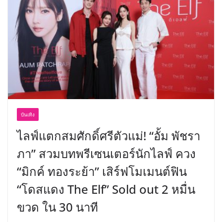
บันเทิง
ไลฟ์แตกสมศักดิ์ศรีตัวแม่! “อั้ม พัชรา
ภา” สวมบทพรีเซนเตอร์นักไลฟ์ ควง
“มิกค์ ทองระย้า” เสิร์ฟโมเมนต์ฟิน
“โดสแดง The Elf” Sold out 2 หมื่น
ขวด ใน 30 นาที