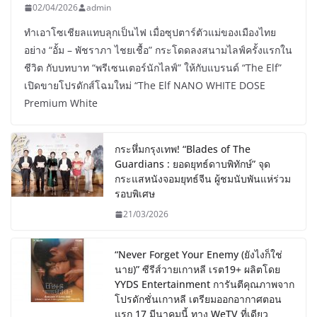
02/04/2026
admin
ทำเอาโซเชียลแทบลุกเป็นไฟ เมื่อซุปตาร์ตัวแม่ของเมืองไทย
อย่าง “อั้ม – พัชราภา ไชยเชื้อ” กระโดดลงสนามไลฟ์ครั้งแรกใน
ชีวิต กับบทบาท “พรีเซนเตอร์นักไลฟ์” ให้กับแบรนด์ “The Elf”
เปิดขายโปรดักส์โฉมใหม่ “The Elf NANO WHITE DOSE
Premium White
กระหึ่มกรุงเทพ! “Blades of The
Guardians : ยอดยุทธ์ดาบพิทักษ์” จุด
กระแสหนังจอมยุทธ์จีน ผู้ชมนับพันแห่ร่วม
รอบพิเศษ
21/03/2026
“Never Forget Your Enemy (ยังไงก็ใช่
นาย)” ซีรีส์วายเกาหลี เรต19+ ผลิตโดย
YYDS Entertainment การันตีคุณภาพจาก
โปรดักชั่นเกาหลี เตรียมออกอากาศตอน
แรก 17 มีนาคมนี้ ทาง WeTV ที่เดียว