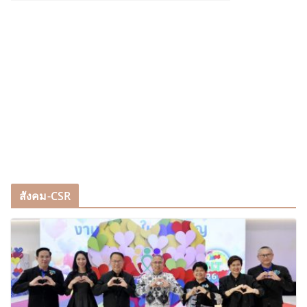
สังคม-CSR