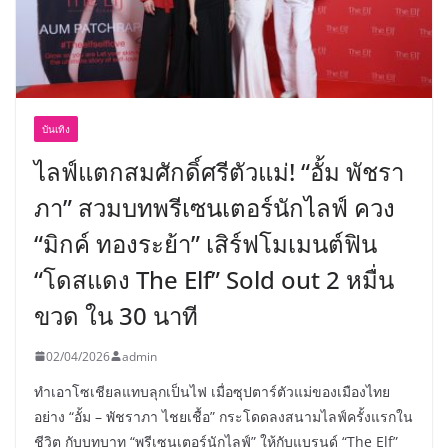
บันเทิง
ไลฟ์แตกสมศักดิ์ศรีตัวแม่! “อั้ม พัชรา
ภา” สวมบทพรีเซนเตอร์นักไลฟ์ ควง
“มิกค์ ทองระย้า” เสิร์ฟโมเมนต์ฟิน
“โดสแดง The Elf” Sold out 2 หมื่น
ขวด ใน 30 นาที
02/04/2026
admin
ทำเอาโซเชียลแทบลุกเป็นไฟ เมื่อซุปตาร์ตัวแม่ของเมืองไทย
อย่าง “อั้ม – พัชราภา ไชยเชื้อ” กระโดดลงสนามไลฟ์ครั้งแรกใน
ชีวิต กับบทบาท “พรีเซนเตอร์นักไลฟ์” ให้กับแบรนด์ “The Elf”