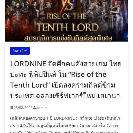
สื่อสาร-ไอที
LORDNINE จัดศึกคนดังสายเกม ไทย
ปะทะ ฟิลิปปินส์ ใน “Rise of the
Tenth Lord” เปิดสงครามกิลด์ข้าม
ประเทศ ฉลองเซิร์ฟเวอร์ใหม่ เฮเลนา
08/08/2026
admin
เฉลิมฉลองครบรอบ 1 ปี LORDNINE : Infinite Class เดินหน้า
สร้างสีสันให้คอมมูนิตี้ผู้เล่นในเอเชียตะวันออกเฉียงใต้ จัดการ
แข่งขัน “Rise of the Tenth Lord” ศึกดวลกิลด์ระหว่างคนดัง