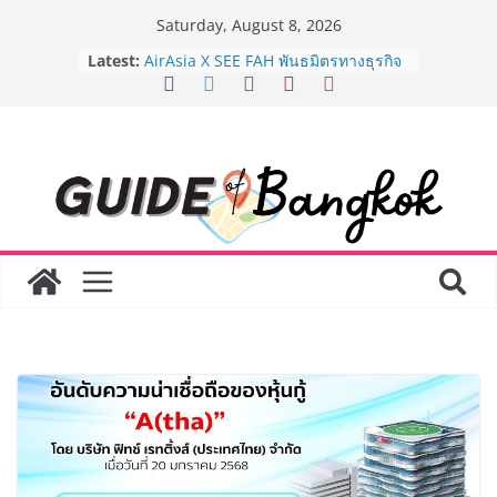
Skip
Saturday, August 8, 2026
to
Latest:
AirAsia X SEE FAH พันธมิตรทางธุรกิจ
content
ยาวนานกว่า 20 ปี ต่อยอดเสิร์ฟความ
อร่อย ยกเมนูระดับตำนาน “ข้าวหน้าไก่
ราชวงศ์” พุ่งทะยานสู่น่านฟ้า
BEDO เดินหน้าจัดกิจกรรมเจรจาธุรกิจ
“BIO TRADE CONNECT 2026” ยก
ระดับผลิตภัณฑ์ท้องถิ่นสู่ตลาดเชิง
พาณิชย์อย่างยั่งยืน
LORDNINE จัดศึกคนดังสายเกม ไทย
ปะทะ ฟิลิปปินส์ ใน “Rise of the Tenth
Lord” เปิดสงครามกิลด์ข้ามประเทศ
ฉลองเซิร์ฟเวอร์ใหม่ เฮเลนา
Guangzhou Yinghao School เผยวิสัย
ทัศน์การศึกษาที่พร้อมรับอนาคต “เราไม่
ได้เตรียมนักเรียนเพียงเพื่อก้าวเข้าสู่
มหาวิทยาลัยเท่านั้น แต่ยังเตรียมพวก
เขาให้พร้อมเป็นผู้กำหนดอนาคต”
8.8 “ซูเลียน” รวมพลังนักธุรกิจทั่ว
ประเทศ จัดประชุมใหญ่แห่งปี พบ CEO
“ดร.ปิยะวัฒน์” ถ่ายทอดวิสัยทัศน์ธุรกิจ