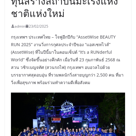
ทุนสร้างสถาบันมะเร็งแห่ง
ชาติแห่งใหม่
admin
23/02/2025
กรุงเทพฯ ประเทศไทย – ใจฟูอีกปีกับ “AssetWise BEAUTY
RUN 2025” งานวิ่งการกุศลประจำปีของ “แอสเซทไวส์”
(AssetWise) ที่ในปีนี้มาในคอนเซ็ปต์ “It’s a RUNderful
World” ซึ่งจัดขึ้นอย่างคึกคัก เมื่อวันที่ 23 กุมภาพันธ์ 2568 ณ
สวน วชิรเบญจทัศ (สวนรถไฟ) กรุงเทพฯ อบอวลไปด้วย
บรรยากาศสุดอบอุ่น ที่รวมพลนักวิ่งสายบุญกว่า 2,500 คน ที่มา
วิ่งเพื่อสุขภาพ พร้อมร่วมทำความดีเพื่อสังคม