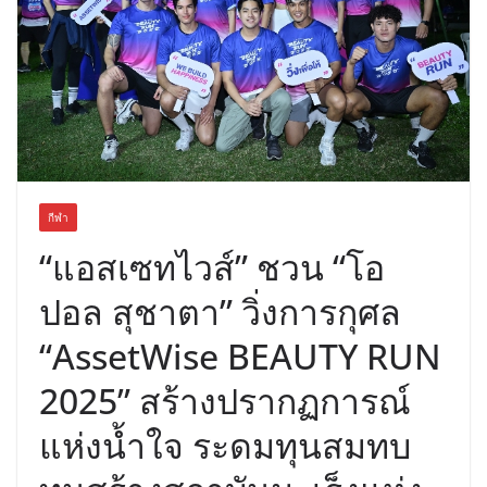
พร้อมฟรีคอนเสิร์ต “โชค รถแห่” ยกวง
กีฬา
“แอสเซทไวส์” ชวน “โอ
ปอล สุชาตา” วิ่งการกุศล
“AssetWise BEAUTY RUN
2025” สร้างปรากฏการณ์
แห่งน้ำใจ ระดมทุนสมทบ