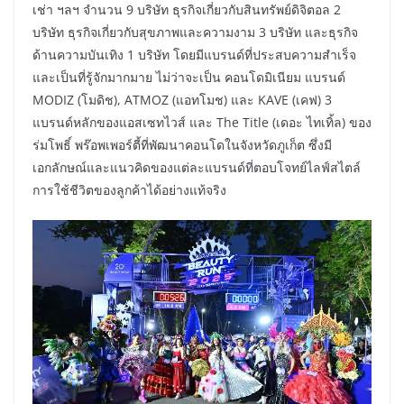
เช่า ฯลฯ จำนวน 9 บริษัท ธุรกิจเกี่ยวกับสินทรัพย์ดิจิตอล 2
บริษัท ธุรกิจเกี่ยวกับสุขภาพและความงาม 3 บริษัท และธุรกิจ
ด้านความบันเทิง 1 บริษัท โดยมีแบรนด์ที่ประสบความสำเร็จ
และเป็นที่รู้จักมากมาย ไม่ว่าจะเป็น คอนโดมิเนียม แบรนด์
MODIZ (โมดิช), ATMOZ (แอทโมช) และ KAVE (เคฟ) 3
แบรนด์หลักของแอสเซทไวส์ และ The Title (เดอะ ไทเทิ้ล) ของ
ร่มโพธิ์ พร๊อพเพอร์ตี้ที่พัฒนาคอนโดในจังหวัดภูเก็ต ซึ่งมี
เอกลักษณ์และแนวคิดของแต่ละแบรนด์ที่ตอบโจทย์ไลฟ์สไตล์
การใช้ชีวิตของลูกค้าได้อย่างแท้จริง