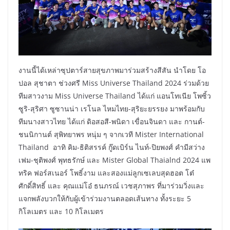
งานนี้ได้เหล่าซุปตาร์สายสุขภาพมาร่วมสร้างสีสัน นำโดย โอ
ปอล สุชาตา ช่วงศรี Miss Universe Thailand 2024 ร่วมด้วย
ทีมสาวงาม Miss Universe Thailand ได้แก่ แอนโทเนีย โพซิ้ว
ซูริ-สุริศา ซูซานน่า เรโนล ไหมไทย-สุริยะยรรยง มาพร้อมกับ
ทีมนางสาวไทย ได้แก่ ดิอสอสี-พนิดา เขื่อนจินดา และ กานต์-
ชนนิกานต์ สุพิทยาพร หนุ่ม ๆ จากเวที Mister International
Thailand อาทิ คิม-ธิติสรรค์ กู๊ดเบิร์น ไนท์-ปิยพงศ์ คำมีสว่าง
เฟม-ชุติพงศ์ พุทธรักษ์ และ Mister Global Thaialnd 2024 แพ
ทริค ฟอร์สเนอร์ โพธิ์งาม และสองแม่ลูกเซเลบสุดฮอต โต๋
ศักดิ์สิทธิ์ และ คุณแม่โอ๋ ธนภรณ์ เวชสุภาพร ที่มาร่วมวิ่งและ
แจกพลังบวกให้กับผู้เข้าร่วมงานตลอดเส้นทาง ทั้งระยะ 5
กิโลเมตร และ 10 กิโลเมตร