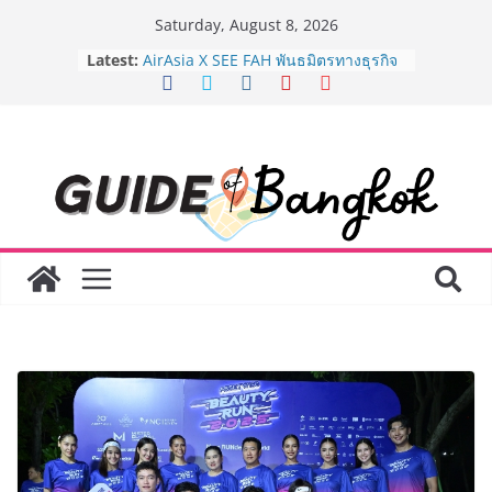
Skip
Saturday, August 8, 2026
to
Latest:
AirAsia X SEE FAH พันธมิตรทางธุรกิจ
content
ยาวนานกว่า 20 ปี ต่อยอดเสิร์ฟความ
อร่อย ยกเมนูระดับตำนาน “ข้าวหน้าไก่
ราชวงศ์” พุ่งทะยานสู่น่านฟ้า
BEDO เดินหน้าจัดกิจกรรมเจรจาธุรกิจ
“BIO TRADE CONNECT 2026” ยก
ระดับผลิตภัณฑ์ท้องถิ่นสู่ตลาดเชิง
พาณิชย์อย่างยั่งยืน
LORDNINE จัดศึกคนดังสายเกม ไทย
ปะทะ ฟิลิปปินส์ ใน “Rise of the Tenth
Lord” เปิดสงครามกิลด์ข้ามประเทศ
ฉลองเซิร์ฟเวอร์ใหม่ เฮเลนา
Guangzhou Yinghao School เผยวิสัย
ทัศน์การศึกษาที่พร้อมรับอนาคต “เราไม่
ได้เตรียมนักเรียนเพียงเพื่อก้าวเข้าสู่
มหาวิทยาลัยเท่านั้น แต่ยังเตรียมพวก
เขาให้พร้อมเป็นผู้กำหนดอนาคต”
8.8 “ซูเลียน” รวมพลังนักธุรกิจทั่ว
ประเทศ จัดประชุมใหญ่แห่งปี พบ CEO
“ดร.ปิยะวัฒน์” ถ่ายทอดวิสัยทัศน์ธุรกิจ