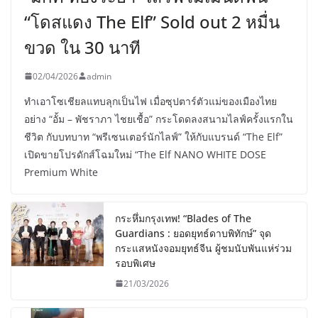
“โดสแดง The Elf” Sold out 2 หมื่น
ขวด ใน 30 นาที
02/04/2026
admin
ทำเอาโซเชียลแทบลุกเป็นไฟ เมื่อซุปตาร์ตัวแม่ของเมืองไทย
อย่าง “อั้ม – พัชราภา ไชยเชื้อ” กระโดดลงสนามไลฟ์ครั้งแรกใน
ชีวิต กับบทบาท “พรีเซนเตอร์นักไลฟ์” ให้กับแบรนด์ “The Elf”
เปิดขายโปรดักส์โฉมใหม่ “The Elf NANO WHITE DOSE
Premium White
กระหึ่มกรุงเทพ! “Blades of The
Guardians : ยอดยุทธ์ดาบพิทักษ์” จุด
กระแสหนังจอมยุทธ์จีน ผู้ชมนับพันแห่ร่วม
รอบพิเศษ
21/03/2026