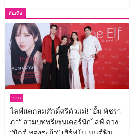
บันเทิง
บันเทิง
ไลฟ์แตกสมศักดิ์ศรีตัวแม่! “อั้ม พัชรา
ภา” สวมบทพรีเซนเตอร์นักไลฟ์ ควง
“มิกค์ ทองระย้า” เสิร์ฟโมเมนต์ฟิน