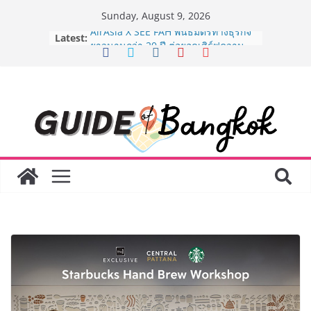
Skip
Sunday, August 9, 2026
to
Latest:
AirAsia X SEE FAH พันธมิตรทางธุรกิจ
content
ยาวนานกว่า 20 ปี ต่อยอดเสิร์ฟความ
อร่อย ยกเมนูระดับตำนาน “ข้าวหน้าไก่
ราชวงศ์” พุ่งทะยานสู่น่านฟ้า
BEDO เดินหน้าจัดกิจกรรมเจรจาธุรกิจ
“BIO TRADE CONNECT 2026” ยก
ระดับผลิตภัณฑ์ท้องถิ่นสู่ตลาดเชิง
พาณิชย์อย่างยั่งยืน
LORDNINE จัดศึกคนดังสายเกม ไทย
ปะทะ ฟิลิปปินส์ ใน “Rise of the Tenth
Lord” เปิดสงครามกิลด์ข้ามประเทศ
ฉลองเซิร์ฟเวอร์ใหม่ เฮเลนา
Guangzhou Yinghao School เผยวิสัย
ทัศน์การศึกษาที่พร้อมรับอนาคต “เราไม่
ได้เตรียมนักเรียนเพียงเพื่อก้าวเข้าสู่
มหาวิทยาลัยเท่านั้น แต่ยังเตรียมพวก
เขาให้พร้อมเป็นผู้กำหนดอนาคต”
8.8 “ซูเลียน” รวมพลังนักธุรกิจทั่ว
ประเทศ จัดประชุมใหญ่แห่งปี พบ CEO
“ดร.ปิยะวัฒน์” ถ่ายทอดวิสัยทัศน์ธุรกิจ