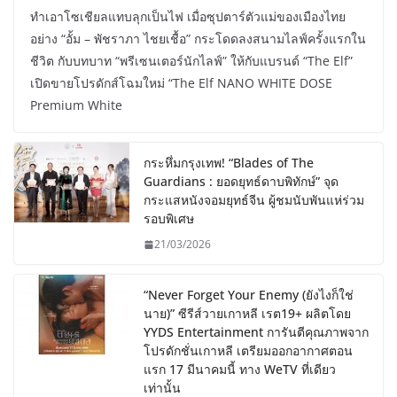
ทำเอาโซเชียลแทบลุกเป็นไฟ เมื่อซุปตาร์ตัวแม่ของเมืองไทย
อย่าง “อั้ม – พัชราภา ไชยเชื้อ” กระโดดลงสนามไลฟ์ครั้งแรกใน
ชีวิต กับบทบาท “พรีเซนเตอร์นักไลฟ์” ให้กับแบรนด์ “The Elf”
เปิดขายโปรดักส์โฉมใหม่ “The Elf NANO WHITE DOSE
Premium White
กระหึ่มกรุงเทพ! “Blades of The
Guardians : ยอดยุทธ์ดาบพิทักษ์” จุด
กระแสหนังจอมยุทธ์จีน ผู้ชมนับพันแห่ร่วม
รอบพิเศษ
21/03/2026
“Never Forget Your Enemy (ยังไงก็ใช่
นาย)” ซีรีส์วายเกาหลี เรต19+ ผลิตโดย
YYDS Entertainment การันตีคุณภาพจาก
โปรดักชั่นเกาหลี เตรียมออกอากาศตอน
แรก 17 มีนาคมนี้ ทาง WeTV ที่เดียว
เท่านั้น