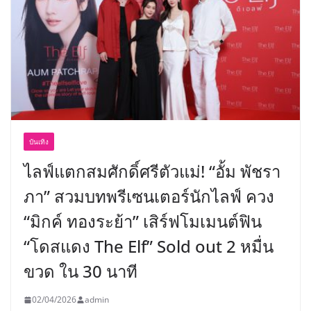
บันเทิง
ไลฟ์แตกสมศักดิ์ศรีตัวแม่! “อั้ม พัชรา
ภา” สวมบทพรีเซนเตอร์นักไลฟ์ ควง
“มิกค์ ทองระย้า” เสิร์ฟโมเมนต์ฟิน
“โดสแดง The Elf” Sold out 2 หมื่น
ขวด ใน 30 นาที
02/04/2026
admin