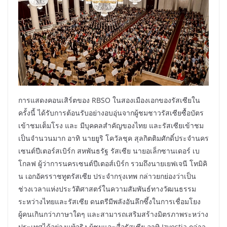
การแสดงคอนเสิร์ตของ RBSO ในสองเมืองเอกของรัสเซียใน
ครั้งนี้ ได้รับการต้อนรับอย่างอบอุ่นจากผู้ชมชาวรัสเซียซื้อบัตร
เข้าชมเต็มโรง และ มีบุคคลสำคัญของไทย และรัสเซียเข้าชม
เป็นจำนวนมาก อาทิ นายยูริ โควัลชุค สุลกิตติมศักดิ์ประจำนคร
เซนต์ปีเตอร์สเบิร์ก สหพันธรัฐ รัสเซีย นายอเล็กซานเดอร์ เบ
โกลฟ ผู้ว่าการนครเซนต์ปีเตอส์เบิร์ก รวมถึงนายเยฟเจนี โทมิคิ
น เอกอัครราชทูตรัสเซีย ประจำกรุงเทพ กล่าวยกย่องว่าเป็น
ช่วงเวลาแห่งประวัติศาสตร์ในความสัมพันธ์ทางวัฒนธรรม
ระหว่างไทยและรัสเซีย ดนตรีมีพลังอันลึกซึ้งในการเชื่อมโยง
ผู้คนเกินกว่าภาษาใดๆ และสามารถเสริมสร้างมิตรภาพระหว่าง
ประเทศได้อย่างแท้จริง ผู้ชมและสื่อรัสเซีย อาทิ Izvestia กล่าว