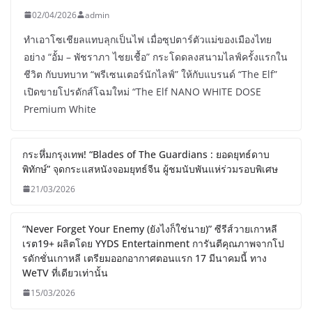
02/04/2026
admin
ทำเอาโซเชียลแทบลุกเป็นไฟ เมื่อซุปตาร์ตัวแม่ของเมืองไทย
อย่าง “อั้ม – พัชราภา ไชยเชื้อ” กระโดดลงสนามไลฟ์ครั้งแรกใน
ชีวิต กับบทบาท “พรีเซนเตอร์นักไลฟ์” ให้กับแบรนด์ “The Elf”
เปิดขายโปรดักส์โฉมใหม่ “The Elf NANO WHITE DOSE
Premium White
กระหึ่มกรุงเทพ! “Blades of The Guardians : ยอดยุทธ์ดาบ
พิทักษ์” จุดกระแสหนังจอมยุทธ์จีน ผู้ชมนับพันแห่ร่วมรอบพิเศษ
21/03/2026
“Never Forget Your Enemy (ยังไงก็ใช่นาย)” ซีรีส์วายเกาหลี
เรต19+ ผลิตโดย YYDS Entertainment การันตีคุณภาพจากโป
รดักชั่นเกาหลี เตรียมออกอากาศตอนแรก 17 มีนาคมนี้ ทาง
WeTV ที่เดียวเท่านั้น
15/03/2026