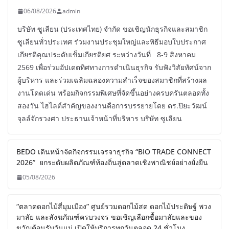
06/08/2026
admin
บริษัท ซูเลียน (ประเทศไทย) จำกัด ขอเชิญนักธุรกิจและสมาชิก
ซูเลียนทั่วประเทศ ร่วมงานประชุมใหญ่และพิธีมอบใบประกาศ
เกียรติคุณประดับเข็มเกียรติยศ ระหว่างวันที่ 8-9 สิงหาคม
2569 เพื่อร่วมอัปเดตทิศทางการดำเนินธุรกิจ รับฟังวิสัยทัศน์จาก
ผู้บริหาร และร่วมเฉลิมฉลองความสำเร็จของสมาชิกที่สร้างผล
งานโดดเด่น พร้อมกิจกรรมพิเศษที่จัดขึ้นอย่างครบครันตลอดทั้ง
สองวัน ไฮไลต์สำคัญของงานคือการบรรยายโดย ดร.ปิยะวัฒน์
จุลล์จักรวงศา ประธานเจ้าหน้าที่บริหาร บริษัท ซูเลียน
BEDO เดินหน้าจัดกิจกรรมเจรจาธุรกิจ “BIO TRADE CONNECT
2026” ยกระดับผลิตภัณฑ์ท้องถิ่นสู่ตลาดเชิงพาณิชย์อย่างยั่งยืน
05/08/2026
“ตลาดดอกไม้สี่มุมเมือง” ศูนย์รวมดอกไม้สด ดอกไม้ประดิษฐ์ พวง
มาลัย และสังฆภัณฑ์ครบวงจร ขอเชิญเลือกซื้อมาลัยและของ
ขวัญต้อนรับวันแม่ เปิดให้บริการทุกวันตลอด 24 ชั่วโมง