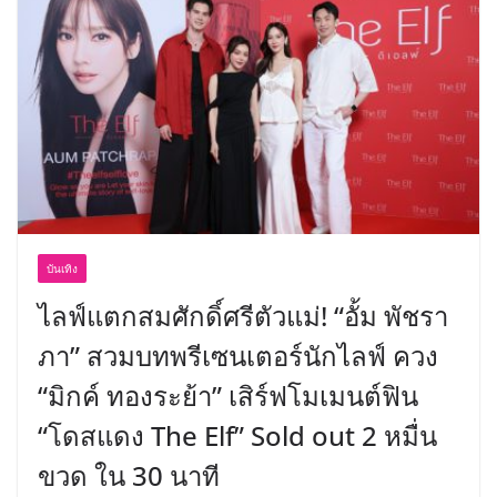
บันเทิง
ไลฟ์แตกสมศักดิ์ศรีตัวแม่! “อั้ม พัชรา
ภา” สวมบทพรีเซนเตอร์นักไลฟ์ ควง
“มิกค์ ทองระย้า” เสิร์ฟโมเมนต์ฟิน
“โดสแดง The Elf” Sold out 2 หมื่น
ขวด ใน 30 นาที