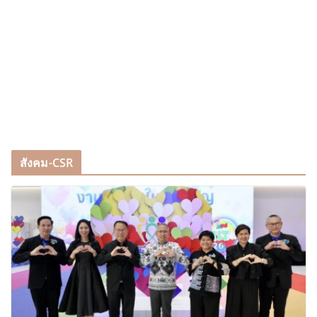
สังคม-CSR