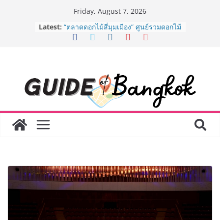
Skip
Friday, August 7, 2026
to
Latest:
“ตลาดดอกไม้สี่มุมเมือง” ศูนย์รวมดอกไม้
content
สด ดอกไม้ประดิษฐ์ พวงมาลัย และสังฆ
ภัณฑ์ครบวงจร ขอเชิญเลือกซื้อมาลัย
และของขวัญต้อนรับวันแม่ เปิดให้
บริการทุกวันตลอด 24 ชั่วโมง
ครั้งแรกของไทย ส่งอุปกรณ์วิทยาศาสตร์
“CE-7 MATCH” ฝีมือคนไทย ร่วมภารกิจ
สำรวจดวงจันทร์ 24 สิงหาคมนี้
8.8 “ซูเลียน” รวมพลังนักธุรกิจทั่ว
ประเทศ จัดประชุมใหญ่แห่งปี พบ CEO
“ดร.ปิยะวัฒน์” ถ่ายทอดวิสัยทัศน์ธุรกิจ
พร้อมฟรีคอนเสิร์ต “โชค รถแห่” ยกวง
AirAsia X SEE FAH พันธมิตรทางธุรกิจ
ยาวนานกว่า 20 ปี ต่อยอดเสิร์ฟความ
อร่อย ยกเมนูระดับตำนาน “ข้าวหน้าไก่
ราชวงศ์” พุ่งทะยานสู่น่านฟ้า
BEDO เดินหน้าจัดกิจกรรมเจรจาธุรกิจ
“BIO TRADE CONNECT 2026” ยก
ระดับผลิตภัณฑ์ท้องถิ่นสู่ตลาดเชิง
พาณิชย์อย่างยั่งยืน