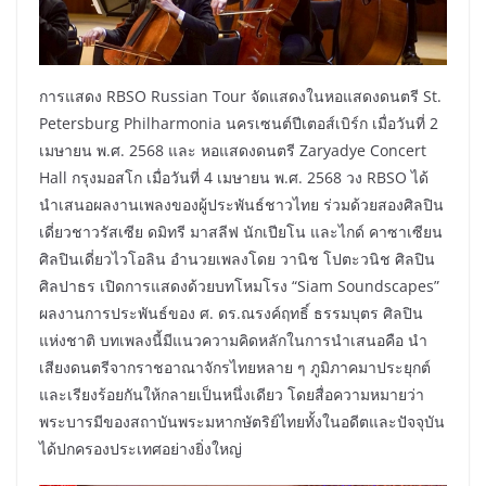
การแสดง RBSO Russian Tour จัดแสดงในหอแสดงดนตรี St.
Petersburg Philharmonia นครเซนต์ปีเตอส์เบิร์ก เมื่อวันที่ 2
เมษายน พ.ศ. 2568 และ หอแสดงดนตรี Zaryadye Concert
Hall กรุงมอสโก เมื่อวันที่ 4 เมษายน พ.ศ. 2568 วง RBSO ได้
นำเสนอผลงานเพลงของผู้ประพันธ์ชาวไทย ร่วมด้วยสองศิลปิน
เดี่ยวชาวรัสเซีย ดมิทรี มาสลีฟ นักเปียโน และไกด์ คาซาเซียน
ศิลปินเดี่ยวไวโอลิน อำนวยเพลงโดย วานิช โปตะวนิช ศิลปิน
ศิลปาธร เปิดการแสดงด้วยบทโหมโรง “Siam Soundscapes”
ผลงานการประพันธ์ของ ศ. ดร.ณรงค์ฤทธิ์ ธรรมบุตร ศิลปิน
แห่งชาติ บทเพลงนี้มีแนวความคิดหลักในการนำเสนอคือ นำ
เสียงดนตรีจากราชอาณาจักรไทยหลาย ๆ ภูมิภาคมาประยุกต์
และเรียงร้อยกันให้กลายเป็นหนึ่งเดียว โดยสื่อความหมายว่า
พระบารมีของสถาบันพระมหากษัตริย์ไทยทั้งในอดีตและปัจจุบัน
ได้ปกครองประเทศอย่างยิ่งใหญ่