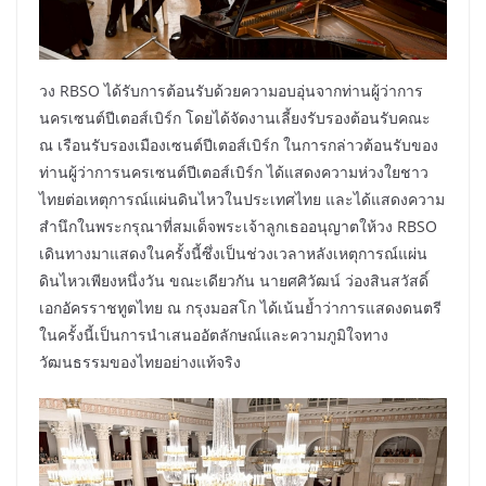
วง RBSO ได้รับการต้อนรับด้วยความอบอุ่นจากท่านผู้ว่าการ
นครเซนต์ปีเตอส์เบิร์ก โดยได้จัดงานเลี้ยงรับรองต้อนรับคณะ
ณ เรือนรับรองเมืองเซนต์ปีเตอส์เบิร์ก ในการกล่าวต้อนรับของ
ท่านผู้ว่าการนครเซนต์ปีเตอส์เบิร์ก ได้แสดงความห่วงใยชาว
ไทยต่อเหตุการณ์แผ่นดินไหวในประเทศไทย และได้แสดงความ
สำนึกในพระกรุณาที่สมเด็จพระเจ้าลูกเธออนุญาตให้วง RBSO
เดินทางมาแสดงในครั้งนี้ซึ่งเป็นช่วงเวลาหลังเหตุการณ์แผ่น
ดินไหวเพียงหนึ่งวัน ขณะเดียวกัน นายศศิวัฒน์ ว่องสินสวัสดิ์
เอกอัครราชทูตไทย ณ กรุงมอสโก ได้เน้นย้ำว่าการแสดงดนตรี
ในครั้งนี้เป็นการนำเสนออัตลักษณ์และความภูมิใจทาง
วัฒนธรรมของไทยอย่างแท้จริง