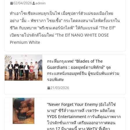
02/04/2026
admin
ทำเอาโซเชียลแทบลุกเป็นไฟ เมื่อซุปตาร์ตัวแม่ของเมืองไทย
อย่าง “อั้ม – พัชราภา ไชยเชื้อ” กระโดดลงสนามไลฟ์ครั้งแรกใน
ชีวิต กับบทบาท “พรีเซนเตอร์นักไลฟ์” ให้กับแบรนด์ “The Elf”
เปิดขายโปรดักส์โฉมใหม่ “The Elf NANO WHITE DOSE
Premium White
กระหึ่มกรุงเทพ! “Blades of The
Guardians : ยอดยุทธ์ดาบพิทักษ์” จุด
กระแสหนังจอมยุทธ์จีน ผู้ชมนับพันแห่ร่วม
รอบพิเศษ
21/03/2026
“Never Forget Your Enemy (ยังไงก็ใช่
นาย)” ซีรีส์วายเกาหลี เรต19+ ผลิตโดย
YYDS Entertainment การันตีคุณภาพจาก
โปรดักชั่นเกาหลี เตรียมออกอากาศตอน
แรก 17 มีนาคมนี้ ทาง WeTV ที่เดียว