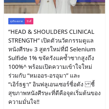
ธุรกิจ-ตลาด
บิวตี้
“HEAD & SHOULDERS CLINICAL
STRENGTH” เปิดตัวนวัตกรรมดูแล
หนังศีรษะ 3 สูตรใหม่ที่มี Selenium
Sulfide 1% ขจัดรังแคซ้ำซากสูงถึง
100%^ พร้อมเปิดความเข้าใจใหม่
ร่วมกับ “หมออร-อรอุมา” และ
“เอิร์ธฐา” อินฟลูเอนเซอร์ชื่อดัง ชี้
สุขภาพหนังศีรษะที่ดีคือจุดเริ่มต้นของ
ความมั่นใจ!!