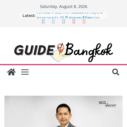
Skip
Saturday, August 8, 2026
to
Latest:
AirAsia X SEE FAH พันธมิตรทางธุรกิจ
content
ยาวนานกว่า 20 ปี ต่อยอดเสิร์ฟความ
อร่อย ยกเมนูระดับตำนาน “ข้าวหน้าไก่
ราชวงศ์” พุ่งทะยานสู่น่านฟ้า
BEDO เดินหน้าจัดกิจกรรมเจรจาธุรกิจ
“BIO TRADE CONNECT 2026” ยก
ระดับผลิตภัณฑ์ท้องถิ่นสู่ตลาดเชิง
พาณิชย์อย่างยั่งยืน
LORDNINE จัดศึกคนดังสายเกม ไทย
ปะทะ ฟิลิปปินส์ ใน “Rise of the Tenth
Lord” เปิดสงครามกิลด์ข้ามประเทศ
ฉลองเซิร์ฟเวอร์ใหม่ เฮเลนา
Guangzhou Yinghao School เผยวิสัย
ทัศน์การศึกษาที่พร้อมรับอนาคต “เราไม่
ได้เตรียมนักเรียนเพียงเพื่อก้าวเข้าสู่
มหาวิทยาลัยเท่านั้น แต่ยังเตรียมพวก
เขาให้พร้อมเป็นผู้กำหนดอนาคต”
8.8 “ซูเลียน” รวมพลังนักธุรกิจทั่ว
ประเทศ จัดประชุมใหญ่แห่งปี พบ CEO
“ดร.ปิยะวัฒน์” ถ่ายทอดวิสัยทัศน์ธุรกิจ