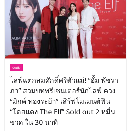
บันเทิง
ไลฟ์แตกสมศักดิ์ศรีตัวแม่! “อั้ม พัชรา
ภา” สวมบทพรีเซนเตอร์นักไลฟ์ ควง
“มิกค์ ทองระย้า” เสิร์ฟโมเมนต์ฟิน
“โดสแดง The Elf” Sold out 2 หมื่น
ขวด ใน 30 นาที