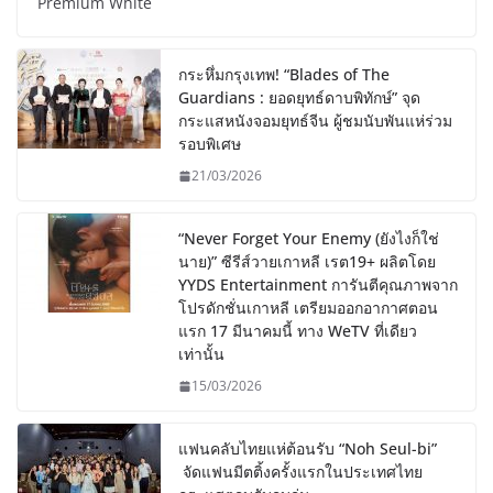
Premium White
กระหึ่มกรุงเทพ! “Blades of The
Guardians : ยอดยุทธ์ดาบพิทักษ์” จุด
กระแสหนังจอมยุทธ์จีน ผู้ชมนับพันแห่ร่วม
รอบพิเศษ
21/03/2026
“Never Forget Your Enemy (ยังไงก็ใช่
นาย)” ซีรีส์วายเกาหลี เรต19+ ผลิตโดย
YYDS Entertainment การันตีคุณภาพจาก
โปรดักชั่นเกาหลี เตรียมออกอากาศตอน
แรก 17 มีนาคมนี้ ทาง WeTV ที่เดียว
เท่านั้น
15/03/2026
แฟนคลับไทยแห่ต้อนรับ “Noh Seul-bi”
จัดแฟนมีตติ้งครั้งแรกในประเทศไทย