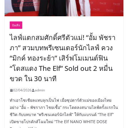
บันเทิง
ไลฟ์แตกสมศักดิ์ศรีตัวแม่! “อั้ม พัชรา
ภา” สวมบทพรีเซนเตอร์นักไลฟ์ ควง
“มิกค์ ทองระย้า” เสิร์ฟโมเมนต์ฟิน
“โดสแดง The Elf” Sold out 2 หมื่น
ขวด ใน 30 นาที
02/04/2026
admin
ทำเอาโซเชียลแทบลุกเป็นไฟ เมื่อซุปตาร์ตัวแม่ของเมืองไทย
อย่าง “อั้ม – พัชราภา ไชยเชื้อ” กระโดดลงสนามไลฟ์ครั้งแรกใน
ชีวิต กับบทบาท “พรีเซนเตอร์นักไลฟ์” ให้กับแบรนด์ “The Elf”
เปิดขายโปรดักส์โฉมใหม่ “The Elf NANO WHITE DOSE