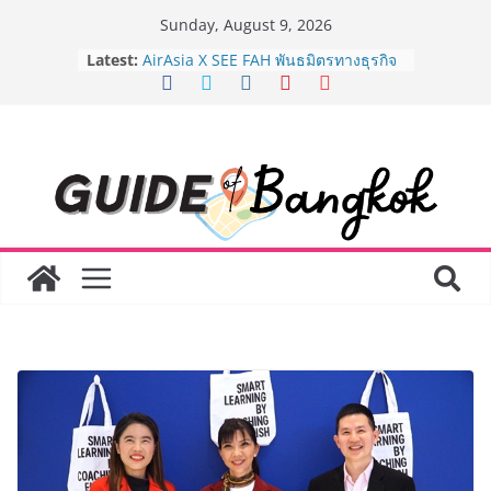
Skip
Sunday, August 9, 2026
8.8 “ซูเลียน” รวมพลังนักธุรกิจทั่ว
to
Latest:
ประเทศ จัดประชุมใหญ่แห่งปี พบ CEO
content
“ดร.ปิยะวัฒน์” ถ่ายทอดวิสัยทัศน์ธุรกิจ
พร้อมฟรีคอนเสิร์ต “โชค รถแห่” ยกวง
AirAsia X SEE FAH พันธมิตรทางธุรกิจ
ยาวนานกว่า 20 ปี ต่อยอดเสิร์ฟความ
อร่อย ยกเมนูระดับตำนาน “ข้าวหน้าไก่
ราชวงศ์” พุ่งทะยานสู่น่านฟ้า
BEDO เดินหน้าจัดกิจกรรมเจรจาธุรกิจ
“BIO TRADE CONNECT 2026” ยก
ระดับผลิตภัณฑ์ท้องถิ่นสู่ตลาดเชิง
พาณิชย์อย่างยั่งยืน
LORDNINE จัดศึกคนดังสายเกม ไทย
ปะทะ ฟิลิปปินส์ ใน “Rise of the Tenth
Lord” เปิดสงครามกิลด์ข้ามประเทศ
ฉลองเซิร์ฟเวอร์ใหม่ เฮเลนา
Guangzhou Yinghao School เผยวิสัย
ทัศน์การศึกษาที่พร้อมรับอนาคต “เราไม่
ได้เตรียมนักเรียนเพียงเพื่อก้าวเข้าสู่
มหาวิทยาลัยเท่านั้น แต่ยังเตรียมพวก
เขาให้พร้อมเป็นผู้กำหนดอนาคต”