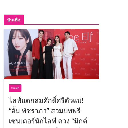
บันเทิง
บันเทิง
ไลฟ์แตกสมศักดิ์ศรีตัวแม่!
“อั้ม พัชราภา” สวมบทพรี
เซนเตอร์นักไลฟ์ ควง “มิกค์