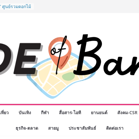
รรมเจรจาธุรกิจ
T 2026” ยก
สู่ตลาดเชิง
” ศูนย์รวมดอกไม้
งมาลัย และสังฆ
ลือกซื้อมาลัย
ม่ เปิดให้
ั่วโมง
chool เผยวิสัย
รับอนาคต “เราไม่
่อก้าวเข้าสู่
่ยังเตรียมพวก
หนดอนาคต”
กธุรกิจทั่ว
แห่งปี พบ CEO
ิสัยทัศน์ธุรกิจ
ค รถแห่” ยกวง
ที่ยว
บันเทิง
กีฬา
สื่อสาร-ไอที
ยานยนต์
สังคม-CSR
นธมิตรทางธุรกิจ
ยอดเสิร์ฟความ
ธุรกิจ-ตลาด
สายมู
ประชาสัมพันธ์
ติดต่อเรา
าน “ข้าวหน้าไก่
่านฟ้า