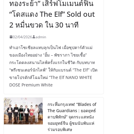
ทองระย้า” เสิร์ฟโมเมนต์ฟิน
“โดสแดง The Elf” Sold out
2 หมื่นขวด ใน 30 นาที
02/04/2026
admin
ทำเอาโซเชียลแทบลุกเป็นไฟ เมื่อซุปตาร์ตัวแม่
ของเมืองไทยอย่าง “อั้ม – พัชราภา ไชยเชื้อ”
กระโดดลงสนามไลฟ์ครั้งแรกในชีวิต กับบทบาท
“พรีเซนเตอร์นักไลฟ์” ให้กับแบรนด์ “The Elf” เปิด
ขายโปรดักส์โฉมใหม่ “The Elf NANO WHITE
DOSE Premium White
กระหึ่มกรุงเทพ! “Blades of
The Guardians : ยอดยุทธ์
ดาบพิทักษ์” จุดกระแสหนัง
จอมยุทธ์จีน ผู้ชมนับพันแห่
ร่วมรอบพิเศษ