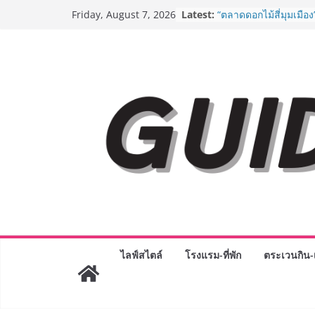
Skip
Latest:
BEDO เดินหน้าจัดกิจก
Friday, August 7, 2026
to
“BIO TRADE CONNEC
ระดับผลิตภัณฑ์ท้องถิ่น
content
พาณิชย์อย่างยั่งยืน
“ตลาดดอกไม้สี่มุมเมือง
สด ดอกไม้ประดิษฐ์ พว
ภัณฑ์ครบวงจร ขอเชิญเ
และของขวัญต้อนรับวันแ
บริการทุกวันตลอด 24 ช
Guangzhou Yinghao S
ทัศน์การศึกษาที่พร้อม
ได้เตรียมนักเรียนเพียงเพื
มหาวิทยาลัยเท่านั้น แต
เขาให้พร้อมเป็นผู้กำ
8.8 “ซูเลียน” รวมพลังนั
ประเทศ จัดประชุมใหญ่
“ดร.ปิยะวัฒน์” ถ่ายทอดว
พร้อมฟรีคอนเสิร์ต “โช
ไลฟ์สไตล์
โรงแรม-ที่พัก
ตระเวนกิน-เ
AirAsia X SEE FAH พั
ยาวนานกว่า 20 ปี ต่อ
อร่อย ยกเมนูระดับตำน
ราชวงศ์” พุ่งทะยานสู่น