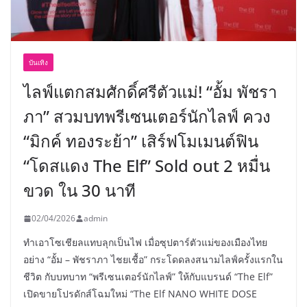
บันเทิง
ไลฟ์แตกสมศักดิ์ศรีตัวแม่! “อั้ม พัชรา
ภา” สวมบทพรีเซนเตอร์นักไลฟ์ ควง
“มิกค์ ทองระย้า” เสิร์ฟโมเมนต์ฟิน
“โดสแดง The Elf” Sold out 2 หมื่น
ขวด ใน 30 นาที
02/04/2026
admin
ทำเอาโซเชียลแทบลุกเป็นไฟ เมื่อซุปตาร์ตัวแม่ของเมืองไทย
อย่าง “อั้ม – พัชราภา ไชยเชื้อ” กระโดดลงสนามไลฟ์ครั้งแรกใน
ชีวิต กับบทบาท “พรีเซนเตอร์นักไลฟ์” ให้กับแบรนด์ “The Elf”
เปิดขายโปรดักส์โฉมใหม่ “The Elf NANO WHITE DOSE