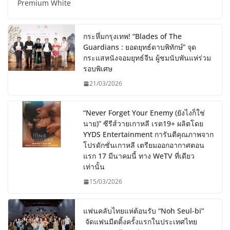
Premium White
กระหึ่มกรุงเทพ! “Blades of The
Guardians : ยอดยุทธ์ดาบพิทักษ์” จุด
กระแสหนังจอมยุทธ์จีน ผู้ชมนับพันแห่ร่วม
รอบพิเศษ
21/03/2026
“Never Forget Your Enemy (ยังไงก็ใช่
นาย)” ซีรีส์วายเกาหลี เรต19+ ผลิตโดย
YYDS Entertainment การันตีคุณภาพจาก
โปรดักชั่นเกาหลี เตรียมออกอากาศตอน
แรก 17 มีนาคมนี้ ทาง WeTV ที่เดียว
เท่านั้น
15/03/2026
แฟนคลับไทยแห่ต้อนรับ “Noh Seul-bi”
จัดแฟนมีตติ้งครั้งแรกในประเทศไทย