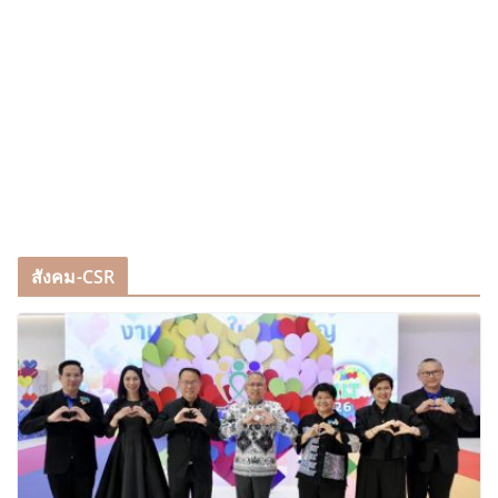
สังคม-CSR