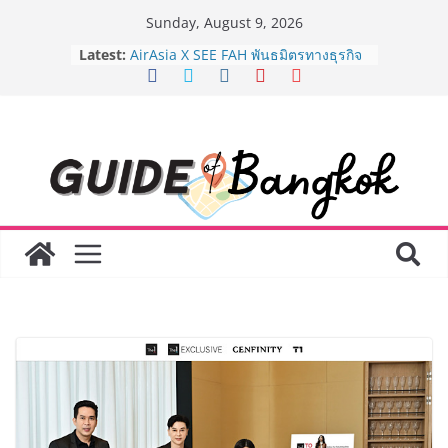
Skip
Sunday, August 9, 2026
to
Latest:
AirAsia X SEE FAH พันธมิตรทางธุรกิจ
content
ยาวนานกว่า 20 ปี ต่อยอดเสิร์ฟความ
อร่อย ยกเมนูระดับตำนาน “ข้าวหน้าไก่
ราชวงศ์” พุ่งทะยานสู่น่านฟ้า
BEDO เดินหน้าจัดกิจกรรมเจรจาธุรกิจ
“BIO TRADE CONNECT 2026” ยก
ระดับผลิตภัณฑ์ท้องถิ่นสู่ตลาดเชิง
พาณิชย์อย่างยั่งยืน
LORDNINE จัดศึกคนดังสายเกม ไทย
ปะทะ ฟิลิปปินส์ ใน “Rise of the Tenth
Lord” เปิดสงครามกิลด์ข้ามประเทศ
ฉลองเซิร์ฟเวอร์ใหม่ เฮเลนา
Guangzhou Yinghao School เผยวิสัย
ทัศน์การศึกษาที่พร้อมรับอนาคต “เราไม่
ได้เตรียมนักเรียนเพียงเพื่อก้าวเข้าสู่
มหาวิทยาลัยเท่านั้น แต่ยังเตรียมพวก
เขาให้พร้อมเป็นผู้กำหนดอนาคต”
8.8 “ซูเลียน” รวมพลังนักธุรกิจทั่ว
ประเทศ จัดประชุมใหญ่แห่งปี พบ CEO
“ดร.ปิยะวัฒน์” ถ่ายทอดวิสัยทัศน์ธุรกิจ