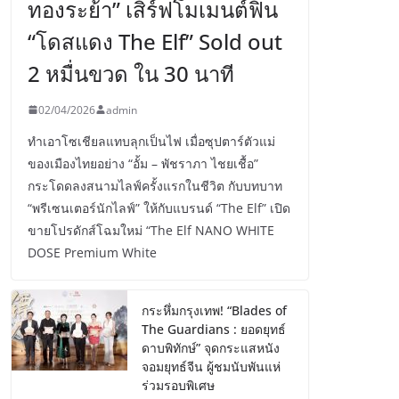
ทองระย้า” เสิร์ฟโมเมนต์ฟิน
“โดสแดง The Elf” Sold out
2 หมื่นขวด ใน 30 นาที
02/04/2026
admin
ทำเอาโซเชียลแทบลุกเป็นไฟ เมื่อซุปตาร์ตัวแม่
ของเมืองไทยอย่าง “อั้ม – พัชราภา ไชยเชื้อ”
กระโดดลงสนามไลฟ์ครั้งแรกในชีวิต กับบทบาท
“พรีเซนเตอร์นักไลฟ์” ให้กับแบรนด์ “The Elf” เปิด
ขายโปรดักส์โฉมใหม่ “The Elf NANO WHITE
DOSE Premium White
กระหึ่มกรุงเทพ! “Blades of
The Guardians : ยอดยุทธ์
ดาบพิทักษ์” จุดกระแสหนัง
จอมยุทธ์จีน ผู้ชมนับพันแห่
ร่วมรอบพิเศษ