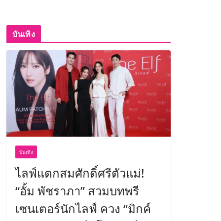
บันเทิง
บันเทิง
ไลฟ์แตกสมศักดิ์ศรีตัวแม่!
“อั้ม พัชราภา” สวมบทพรี
เซนเตอร์นักไลฟ์ ควง “มิกค์