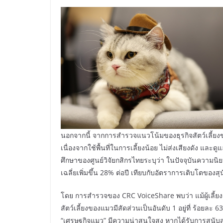
นอกจากนี้ จากการสำรวจแนวโน้มของธุรกิจสัตว์เลี้ยงข
เนื่องจากใช้พื้นที่ในการเลี้ยงน้อย ไม่ส่งเสียงดัง และด
ศึกษาของศูนย์วิจัยกสิกรไทยระบุว่า ในปัจจุบันความน
เฉลี่ยเพิ่มขึ้น 28% ต่อปี เทียบกับอัตราการเติบโตของสุน
โดย การสำรวจของ CRC VoiceShare พบว่า แม้ผู้เลี้ยงแม
สัตว์เลี้ยงของแมวมีสัดส่วนเป็นอันดับ 1 อยู่ที่ ร้อยละ
“เศรษฐกิจแมว” มีความน่าสนใจสูง หากได้รับการสนับสน