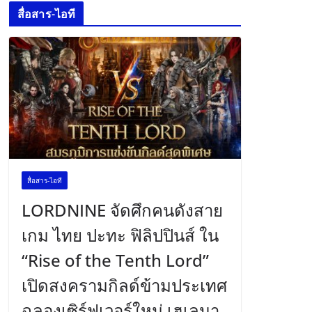
สื่อสาร-ไอที
สื่อสาร-ไอที
LORDNINE จัดศึกคนดังสาย
เกม ไทย ปะทะ ฟิลิปปินส์ ใน
“Rise of the Tenth Lord”
เปิดสงครามกิลด์ข้ามประเทศ
ฉลองเซิร์ฟเวอร์ใหม่ เฮเลนา