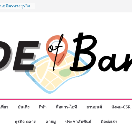
ันธมิตรทางธุรกิจ
อยอดเสิร์ฟความ
นาน “ข้าวหน้าไก่
น่านฟ้า
กรรมเจรจาธุรกิจ
CT 2026” ยก
นสู่ตลาดเชิง
ดังสายเกม ไทย
Rise of the Tenth
ลด์ข้ามประเทศ
 เฮเลนา
School เผยวิสัย
มรับอนาคต “เราไม่
พื่อก้าวเข้าสู่
แต่ยังเตรียมพวก
ำหนดอนาคต”
นักธุรกิจทั่ว
ที่ยว
บันเทิง
กีฬา
สื่อสาร-ไอที
ยานยนต์
สังคม-CSR
ญ่แห่งปี พบ CEO
ดวิสัยทัศน์ธุรกิจ
ธุรกิจ-ตลาด
สายมู
ประชาสัมพันธ์
ติดต่อเรา
โชค รถแห่” ยกวง