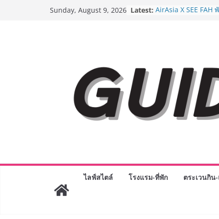
Skip
Latest:
AirAsia X SEE FAH พ
Sunday, August 9, 2026
to
ยาวนานกว่า 20 ปี ต่
อร่อย ยกเมนูระดับตำ
content
ราชวงศ์” พุ่งทะยานสู่
BEDO เดินหน้าจัดกิจ
“BIO TRADE CONNE
ระดับผลิตภัณฑ์ท้องถิ่
พาณิชย์อย่างยั่งยืน
LORDNINE จัดศึกคน
ปะทะ ฟิลิปปินส์ ใน “
Lord” เปิดสงครามกิ
ฉลองเซิร์ฟเวอร์ใหม่
Guangzhou Yinghao 
ทัศน์การศึกษาที่พร้อ
ได้เตรียมนักเรียนเพียงเ
มหาวิทยาลัยเท่านั้น 
เขาให้พร้อมเป็นผู้ก
8.8 “ซูเลียน” รวมพลัง
ไลฟ์สไตล์
โรงแรม-ที่พัก
ตระเวนกิน-เ
ประเทศ จัดประชุมให
“ดร.ปิยะวัฒน์” ถ่ายทอ
พร้อมฟรีคอนเสิร์ต “