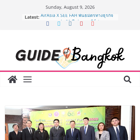
Skip
Sunday, August 9, 2026
to
Latest:
AirAsia X SEE FAH พันธมิตรทางธุรกิจ
content
ยาวนานกว่า 20 ปี ต่อยอดเสิร์ฟความ
อร่อย ยกเมนูระดับตำนาน “ข้าวหน้าไก่
ราชวงศ์” พุ่งทะยานสู่น่านฟ้า
BEDO เดินหน้าจัดกิจกรรมเจรจาธุรกิจ
“BIO TRADE CONNECT 2026” ยก
ระดับผลิตภัณฑ์ท้องถิ่นสู่ตลาดเชิง
พาณิชย์อย่างยั่งยืน
LORDNINE จัดศึกคนดังสายเกม ไทย
ปะทะ ฟิลิปปินส์ ใน “Rise of the Tenth
Lord” เปิดสงครามกิลด์ข้ามประเทศ
ฉลองเซิร์ฟเวอร์ใหม่ เฮเลนา
Guangzhou Yinghao School เผยวิสัย
ทัศน์การศึกษาที่พร้อมรับอนาคต “เราไม่
ได้เตรียมนักเรียนเพียงเพื่อก้าวเข้าสู่
มหาวิทยาลัยเท่านั้น แต่ยังเตรียมพวก
เขาให้พร้อมเป็นผู้กำหนดอนาคต”
8.8 “ซูเลียน” รวมพลังนักธุรกิจทั่ว
ประเทศ จัดประชุมใหญ่แห่งปี พบ CEO
“ดร.ปิยะวัฒน์” ถ่ายทอดวิสัยทัศน์ธุรกิจ