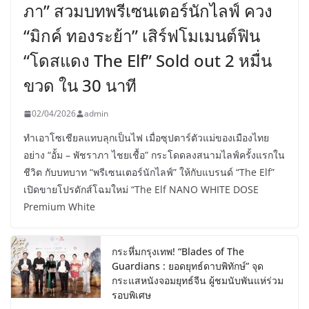
ภา” สวมบทพรีเซนเตอร์นักไลฟ์ ควง
“มิกค์ ทองระย้า” เสิร์ฟโมเมนต์ฟิน
“โดสแดง The Elf” Sold out 2 หมื่น
ขวด ใน 30 นาที
02/04/2026
admin
ทำเอาโซเชียลแทบลุกเป็นไฟ เมื่อซุปตาร์ตัวแม่ของเมืองไทย
อย่าง “อั้ม – พัชราภา ไชยเชื้อ” กระโดดลงสนามไลฟ์ครั้งแรกใน
ชีวิต กับบทบาท “พรีเซนเตอร์นักไลฟ์” ให้กับแบรนด์ “The Elf”
เปิดขายโปรดักส์โฉมใหม่ “The Elf NANO WHITE DOSE
Premium White
กระหึ่มกรุงเทพ! “Blades of The
Guardians : ยอดยุทธ์ดาบพิทักษ์” จุด
กระแสหนังจอมยุทธ์จีน ผู้ชมนับพันแห่ร่วม
รอบพิเศษ