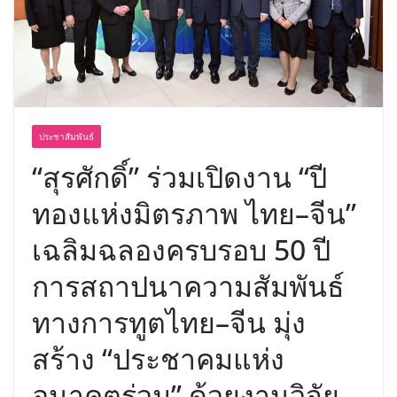
พร้อมฟรีคอนเสิร์ต “โชค รถแห่” ยกวง
ประชาสัมพันธ์
“สุรศักดิ์” ร่วมเปิดงาน “ปี
ทองแห่งมิตรภาพ ไทย–จีน”
เฉลิมฉลองครบรอบ 50 ปี
การสถาปนาความสัมพันธ์
ทางการทูตไทย–จีน มุ่ง
สร้าง “ประชาคมแห่ง
อนาคตร่วม” ด้วยงานวิจัย