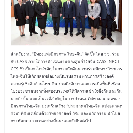
สำหรับงาน “ปีทองแห่งมิตรภาพ ไทย–จีน” จัดขึ้นโดย วช. ร่วม
กับ CASS ภายใต้การดำเนินงานของศูนย์วิจัยจีน CASS–NRCT
CCS ซึ่งเป็นกลไกสำคัญในการผลักดันความร่วมมือทางวิชาการ
ไทย–จีนให้เกิดผลลัพธ์อย่างเป็นรูปธรรม ผ่านการสร้างองค์
ความรู้เชิงลึกด้านไทย–จีน รวมถึงศึกษาและการเปิดพื้นที่เชื่อม
โยงประชาชนจากทั้งสองประเทศให้มีความเข้าใจซึ่งกันและกัน
มากยิ่งขึ้น และเป็นเวทีสำคัญในการกำหนดทิศทางอนาคตของ
มิตรภาพไทย–จีน มุ่งเสริมสร้าง “ประชาคมไทย–จีน แห่งอนาคต
ร่วม” ที่ขับเคลื่อนด้วยวิทยาศาสตร์ วิจัย และนวัตกรรม นำไปสู่
การพัฒนาประเทศอย่างมั่นคงและยั่งยืนต่อไป