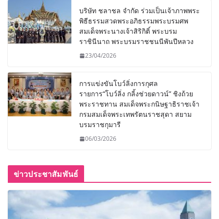
บริษัท ชลาชล จำกัด ร่วมเป็นเจ้าภาพพระ
พิธีธรรมสวดพระอภิธรรมพระบรมศพ
สมเด็จพระนางเจ้าสิริกิติ์ พระบรม
ราชินีนาถ พระบรมราชชนนีพันปีหลวง
23/04/2026
การแข่งขันโบว์ลิ่งการกุศล
รายการ“โบว์ลิ่ง กลิ้งช่วยดาวน์” ชิงถ้วย
พระราชทาน สมเด็จพระกนิษฐาธิราชเจ้า
กรมสมเด็จพระเทพรัตนราชสุดา สยาม
บรมราชกุมารี
06/03/2026
ข่าวประชาสัมพันธ์