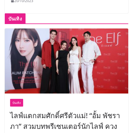
20/10/2023
บันเทิง
บันเทิง
ไลฟ์แตกสมศักดิ์ศรีตัวแม่! “อั้ม พัชรา
ภา” สวมบทพรีเซนเตอร์นักไลฟ์ ควง