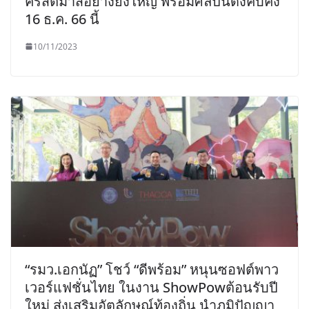
คริสต์มาสอย่างยิ่งใหญ่ พร้อมศิลปินดังคับคั่ง
16 ธ.ค. 66 นี้
10/11/2023
“รมว.เอกนัฏ” โชว์ “ดีพร้อม” หนุนซอฟต์พาว
เวอร์แฟชั่นไทย ในงาน ShowPowต้อนรับปี
ใหม่ ส่งเสริมอัตลักษณ์ท้องถิ่น นำภูมิปัญญา