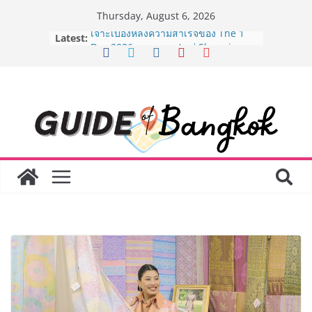
Skip
Thursday, August 6, 2026
to
Latest:
เจาะเบื้องหลังความสำเร็จของ The 1
content
Day 2026 จากแคมเปญสู่ Shopping
Phenomenon ของไทย เมื่อ
Experience-driven Loyalty พลิก
“ประสบการณ์” สู่แรงขับเคลื่อนการใช้
จ่าย ผสาน Ecosystem ที่แข็งแกร่งของ
กลุ่มเซ็นทรัล สร้างยอดขายสูงสุดในรอบ
3 ปี
กรมการท่องเที่ยวเดินหน้าสร้าง Green
Coach รุ่นใหม่ ขับเคลื่อนการท่องเที่ยว
ไทยสู่มาตรฐานสากล ภายใต้ Thailand
Green Tourism Plan 2030
BEDO เดินหน้าจัดกิจกรรมเจรจาธุรกิจ
“BIO TRADE CONNECT 2026” ยก
ระดับผลิตภัณฑ์ท้องถิ่นสู่ตลาดเชิง
พาณิชย์อย่างยั่งยืน
“ตลาดดอกไม้สี่มุมเมือง” ศูนย์รวมดอกไม้
สด ดอกไม้ประดิษฐ์ พวงมาลัย และสังฆ
ภัณฑ์ครบวงจร ขอเชิญเลือกซื้อมาลัย
และของขวัญต้อนรับวันแม่ เปิดให้