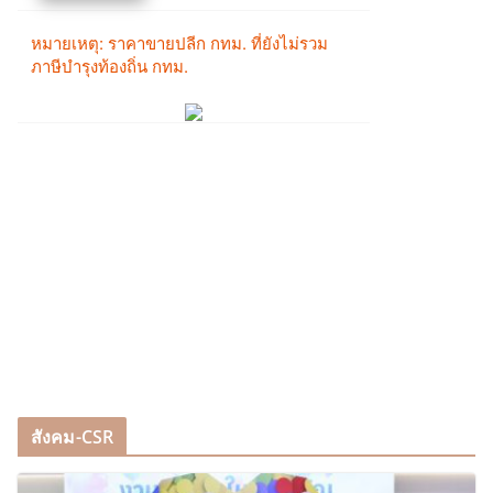
สังคม-CSR