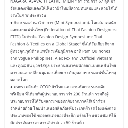
NAGARA, ASAVA, THEATRE, MILIN ฯลฯ รวมกว่า 67 ลุค มา
จัดแสดงเพื่อแสดงให้เห็นว่าผ้าไทยมีความทันสมัยและสวมใส่ได้
จริงในชีวิตประจำวัน
● กิจกรรมเสวนาวิชาการ (Mini Symposium): โดยสมาคมนัก
ออกแบบแฟชั่นไทย (Federation of Thai Fashion Designers:
FTFD) ในหัวข้อ “Fashion Design Symposium: Thai
Fashion & Textiles on a Global Stage” ซึ่งได้รับเกียรติจาก
ผู้ทรงคุณวุฒิด้านแฟชั่นระดับภูมิภาค อาทิ Pam Quinones
จาก Vogue Philippines, Alex Fox จาก L’Officiel Vietnam
และคุณมิลิน ยุวจรัสกุล ประธานสมาคมนักออกแบบแฟชั่นไทย
มาร่วมแลกเปลี่ยนมุมมองเพื่อยกระดับอุตสาหกรรมแฟชั่นไทยสู่
ตลาดโลก
● มหกรรมสินค้า OTOP ผ้าไทย และงานหัตถกรรมระดับ
พรีเมียม ที่ได้ยกทัพผู้ประกอบการกว่า 200 ร้านค้า รวมถึงผู้
ประกอบการที่ได้รับผลกระทบอุทกภัยจากภาคใต้เข้าร่วม
จำหน่ายด้วย โดยนำเสนอผลิตภัณฑ์ประเภทผ้า เครื่องแต่งกาย
ประเภทของใช้ ของตกแต่งของที่ระลึก พร้อมโซนชวนชิม ที่ได้
คัดสรรคัดสรรอาหารเลิศรสกว่า 50 ร้านค้า