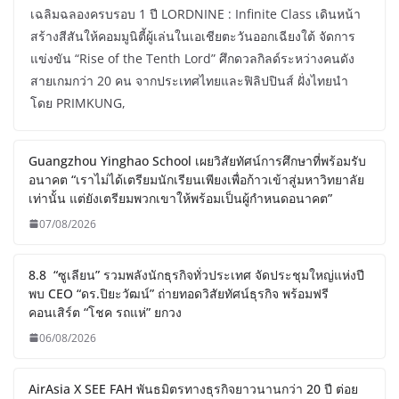
เฉลิมฉลองครบรอบ 1 ปี LORDNINE : Infinite Class เดินหน้า
สร้างสีสันให้คอมมูนิตี้ผู้เล่นในเอเชียตะวันออกเฉียงใต้ จัดการ
แข่งขัน “Rise of the Tenth Lord” ศึกดวลกิลด์ระหว่างคนดัง
สายเกมกว่า 20 คน จากประเทศไทยและฟิลิปปินส์ ฝั่งไทยนำ
โดย PRIMKUNG,
Guangzhou Yinghao School เผยวิสัยทัศน์การศึกษาที่พร้อมรับ
อนาคต “เราไม่ได้เตรียมนักเรียนเพียงเพื่อก้าวเข้าสู่มหาวิทยาลัย
เท่านั้น แต่ยังเตรียมพวกเขาให้พร้อมเป็นผู้กำหนดอนาคต”
07/08/2026
8.8 “ซูเลียน” รวมพลังนักธุรกิจทั่วประเทศ จัดประชุมใหญ่แห่งปี
พบ CEO “ดร.ปิยะวัฒน์” ถ่ายทอดวิสัยทัศน์ธุรกิจ พร้อมฟรี
คอนเสิร์ต “โชค รถแห่” ยกวง
06/08/2026
AirAsia X SEE FAH พันธมิตรทางธุรกิจยาวนานกว่า 20 ปี ต่อย