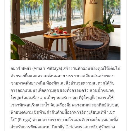
อมารี พัทยา (Amari Pattaya) สร้างวันพักผ่อนของคุณให้เต็มไป
ด้วยรอยยิ้มและความผ่อนคลาย บรรยากาศอันแสนสงบของ
ชายหาดพัทยาเหนือ ห้องพักและสิ่งอำนวยความสะดวกได้รับ
การออกแบบมาเพื่อความสุขของทั้งครอบครัว สวนน้ำขนาด
ใหญ่พร้อมเครื่องเล่นเด็กๆ หลงรัก ขณะที่ผู้ใหญ่ก็สามารถใช้
เวลาพักผ่อนริมสระน้ำ จิบเครื่องดื่มพลางชมพระอาทิตย์ลับขอบ
ฟ้าอันงดงาม ปิดท้ายค่ำคืนด้วยมื้ออาหารอิตาเลียนแท้ที่ “เปร
โก้” (Prego) ท่ามกลางบรรยากาศโรแมนติกยามเย็น เหมาะทั้ง
สำหรับการพักผ่อนแบบ Family Getaway และทริปคู่รักอย่าง