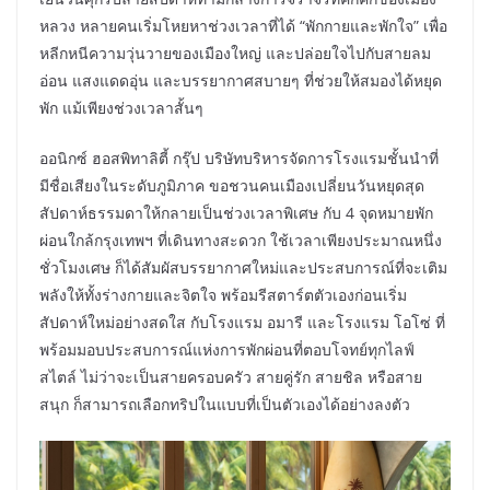
หลวง หลายคนเริ่มโหยหาช่วงเวลาที่ได้ “พักกายและพักใจ” เพื่อ
หลีกหนีความวุ่นวายของเมืองใหญ่ และปล่อยใจไปกับสายลม
อ่อน แสงแดดอุ่น และบรรยากาศสบายๆ ที่ช่วยให้สมองได้หยุด
พัก แม้เพียงช่วงเวลาสั้นๆ
ออนิกซ์ ฮอสพิทาลิตี้ กรุ๊ป บริษัทบริหารจัดการโรงแรมชั้นนำที่
มีชื่อเสียงในระดับภูมิภาค ขอชวนคนเมืองเปลี่ยนวันหยุดสุด
สัปดาห์ธรรมดาให้กลายเป็นช่วงเวลาพิเศษ กับ 4 จุดหมายพัก
ผ่อนใกล้กรุงเทพฯ ที่เดินทางสะดวก ใช้เวลาเพียงประมาณหนึ่ง
ชั่วโมงเศษ ก็ได้สัมผัสบรรยากาศใหม่และประสบการณ์ที่จะเติม
พลังให้ทั้งร่างกายและจิตใจ พร้อมรีสตาร์ตตัวเองก่อนเริ่ม
สัปดาห์ใหม่อย่างสดใส กับโรงแรม อมารี และโรงแรม โอโซ่ ที่
พร้อมมอบประสบการณ์แห่งการพักผ่อนที่ตอบโจทย์ทุกไลฟ์
สไตล์ ไม่ว่าจะเป็นสายครอบครัว สายคู่รัก สายชิล หรือสาย
สนุก ก็สามารถเลือกทริปในแบบที่เป็นตัวเองได้อย่างลงตัว