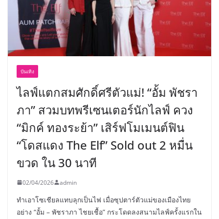
บันเทิง
ไลฟ์แตกสมศักดิ์ศรีตัวแม่! “อั้ม พัชรา
ภา” สวมบทพรีเซนเตอร์นักไลฟ์ ควง
“มิกค์ ทองระย้า” เสิร์ฟโมเมนต์ฟิน
“โดสแดง The Elf” Sold out 2 หมื่น
ขวด ใน 30 นาที
02/04/2026
admin
ทำเอาโซเชียลแทบลุกเป็นไฟ เมื่อซุปตาร์ตัวแม่ของเมืองไทย
อย่าง “อั้ม – พัชราภา ไชยเชื้อ” กระโดดลงสนามไลฟ์ครั้งแรกใน