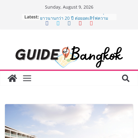
Skip
Sunday, August 9, 2026
to
Latest:
AirAsia X SEE FAH พันธมิตรทางธุรกิจ
content
ยาวนานกว่า 20 ปี ต่อยอดเสิร์ฟความ
อร่อย ยกเมนูระดับตำนาน “ข้าวหน้าไก่
ราชวงศ์” พุ่งทะยานสู่น่านฟ้า
BEDO เดินหน้าจัดกิจกรรมเจรจาธุรกิจ
“BIO TRADE CONNECT 2026” ยก
ระดับผลิตภัณฑ์ท้องถิ่นสู่ตลาดเชิง
พาณิชย์อย่างยั่งยืน
LORDNINE จัดศึกคนดังสายเกม ไทย
ปะทะ ฟิลิปปินส์ ใน “Rise of the Tenth
Lord” เปิดสงครามกิลด์ข้ามประเทศ
ฉลองเซิร์ฟเวอร์ใหม่ เฮเลนา
Guangzhou Yinghao School เผยวิสัย
ทัศน์การศึกษาที่พร้อมรับอนาคต “เราไม่
ได้เตรียมนักเรียนเพียงเพื่อก้าวเข้าสู่
มหาวิทยาลัยเท่านั้น แต่ยังเตรียมพวก
เขาให้พร้อมเป็นผู้กำหนดอนาคต”
8.8 “ซูเลียน” รวมพลังนักธุรกิจทั่ว
ประเทศ จัดประชุมใหญ่แห่งปี พบ CEO
“ดร.ปิยะวัฒน์” ถ่ายทอดวิสัยทัศน์ธุรกิจ