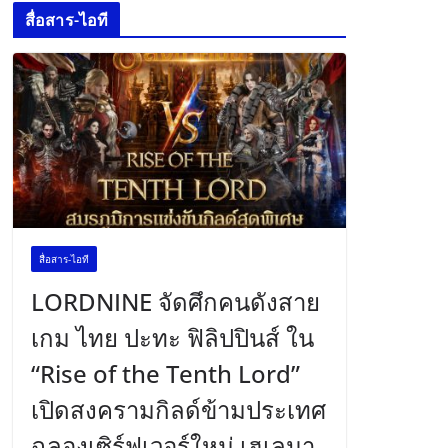
สื่อสาร-ไอที
สื่อสาร-ไอที
LORDNINE จัดศึกคนดังสาย
เกม ไทย ปะทะ ฟิลิปปินส์ ใน
“Rise of the Tenth Lord”
เปิดสงครามกิลด์ข้ามประเทศ
ฉลองเซิร์ฟเวอร์ใหม่ เฮเลนา