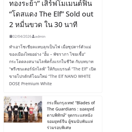
ทองระย้า” เสิร์ฟโมเมนต์ฟิน
“โดสแดง The Elf” Sold out
2 หมื่นขวด ใน 30 นาที
02/04/2026
admin
ทำเอาโซเชียลแทบลุกเป็นไฟ เมื่อซุปตาร์ตัวแม่
ของเมืองไทยอย่าง “อั้ม – พัชราภา ไชยเชื้อ”
กระโดดลงสนามไลฟ์ครั้งแรกในชีวิต กับบทบาท
“พรีเซนเตอร์นักไลฟ์” ให้กับแบรนด์ “The Elf” เปิด
ขายโปรดักส์โฉมใหม่ “The Elf NANO WHITE
DOSE Premium White
กระหึ่มกรุงเทพ! “Blades of
The Guardians : ยอดยุทธ์
ดาบพิทักษ์” จุดกระแสหนัง
จอมยุทธ์จีน ผู้ชมนับพันแห่
ร่วมรอบพิเศษ