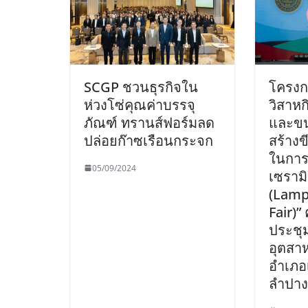
SCGP ชวนธุรกิจใน
โครงก
ห่วงโซ่คุณค่าบรรจุ
วิสาห
ภัณฑ์ ทรานส์ฟอร์มลด
และขน
ปล่อยก๊าซเรือนกระจก
สร้าง
ในการ
05/09/2024
เซราม
(Lamp
Fair)” 
ประชุ
อุตสา
อำเภอ
ลำปาง