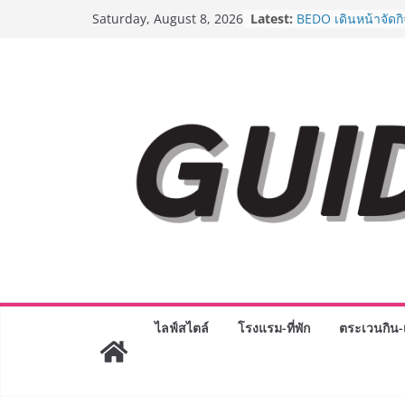
AirAsia X SEE FAH 
Skip
Latest:
Saturday, August 8, 2026
ยาวนานกว่า 20 ปี 
to
อร่อย ยกเมนูระดับต
content
ราชวงศ์” พุ่งทะยานส
BEDO เดินหน้าจัดก
“BIO TRADE CONN
ระดับผลิตภัณฑ์ท้องถ
พาณิชย์อย่างยั่งยืน
LORDNINE จัดศึกค
ปะทะ ฟิลิปปินส์ ใน
Lord” เปิดสงครามก
ฉลองเซิร์ฟเวอร์ใหม
Guangzhou Yingha
ทัศน์การศึกษาที่พร
ได้เตรียมนักเรียนเพีย
มหาวิทยาลัยเท่านั้น
เขาให้พร้อมเป็นผู
8.8 “ซูเลียน” รวมพลั
ไลฟ์สไตล์
โรงแรม-ที่พัก
ตระเวนกิน-เ
ประเทศ จัดประชุมใ
“ดร.ปิยะวัฒน์” ถ่ายท
พร้อมฟรีคอนเสิร์ต 