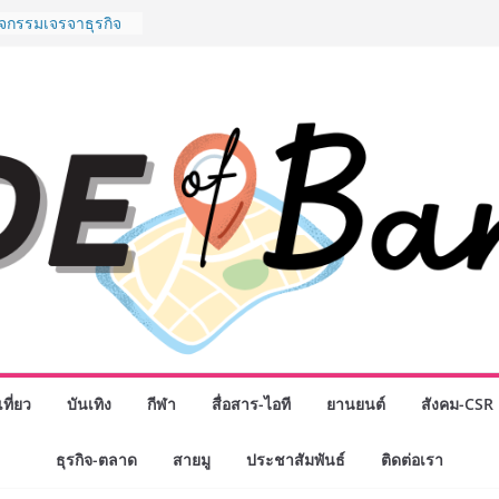
พันธมิตรทางธุรกิจ
ต่อยอดเสิร์ฟความ
ำนาน “ข้าวหน้าไก่
ู่น่านฟ้า
ิจกรรมเจรจาธุรกิจ
ECT 2026” ยก
ิ่นสู่ตลาดเชิง
นดังสายเกม ไทย
 “Rise of the Tenth
ิลด์ข้ามประเทศ
่ เฮเลนา
o School เผยวิสัย
้อมรับอนาคต “เราไม่
งเพื่อก้าวเข้าสู่
 แต่ยังเตรียมพวก
้กำหนดอนาคต”
งนักธุรกิจทั่ว
ที่ยว
บันเทิง
กีฬา
สื่อสาร-ไอที
ยานยนต์
สังคม-CSR
หญ่แห่งปี พบ CEO
อดวิสัยทัศน์ธุรกิจ
“โชค รถแห่” ยกวง
ธุรกิจ-ตลาด
สายมู
ประชาสัมพันธ์
ติดต่อเรา