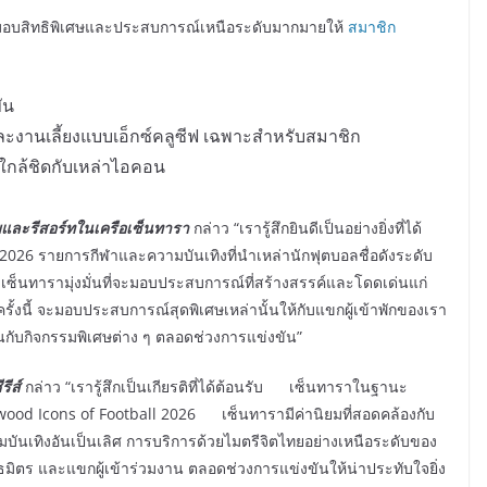
มอบสิทธิพิเศษและประสบการณ์เหนือระดับมากมายให้
สมาชิก
ัน
และงานเลี้ยงแบบเอ็กซ์คลูซีฟ เฉพาะสำหรับสมาชิก
บใกล้ชิดกับเหล่าไอคอน
รมและรีสอร์ทในเครือเซ็นทารา
กล่าว “เรารู้สึกยินดีเป็นอย่างยิ่งที่ได้
026 รายการกีฬาและความบันเทิงที่นำเหล่านักฟุตบอลชื่อดังระดับ
เซ็นทารามุ่งมั่นที่จะมอบประสบการณ์ที่สร้างสรรค์และโดดเด่นแก่
ครั้งนี้ จะมอบประสบการณ์สุดพิเศษเหล่านั้นให้กับแขกผู้เข้าพักของเรา
นกับกิจกรรมพิเศษต่าง ๆ ตลอดช่วงการแข่งขัน”
รีส์
กล่าว “เรารู้สึกเป็นเกียรติที่ได้ต้อนรับ เซ็นทาราในฐานะ
od Icons of Football 2026 เซ็นทารามีค่านิยมที่สอดคล้องกับ
บันเทิงอันเป็นเลิศ การบริการด้วยไมตรีจิตไทยอย่างเหนือระดับของ
ิตร และแขกผู้เข้าร่วมงาน ตลอดช่วงการแข่งขันให้น่าประทับใจยิ่ง