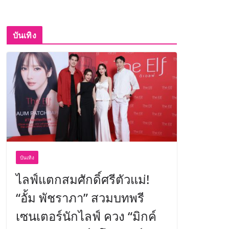
บันเทิง
บันเทิง
ไลฟ์แตกสมศักดิ์ศรีตัวแม่!
“อั้ม พัชราภา” สวมบทพรี
เซนเตอร์นักไลฟ์ ควง “มิกค์