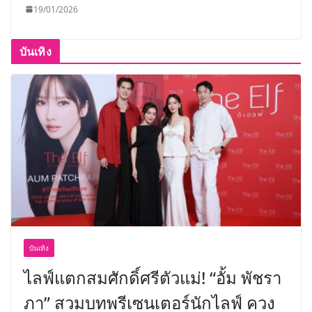
19/01/2026
บันเทิง
บันเทิง
ไลฟ์แตกสมศักดิ์ศรีตัวแม่! “อั้ม พัชรา
ภา” สวมบทพรีเซนเตอร์นักไลฟ์ ควง