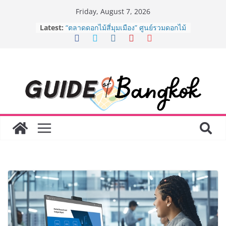
Skip
Friday, August 7, 2026
to
Latest:
“ตลาดดอกไม้สี่มุมเมือง” ศูนย์รวมดอกไม้
content
สด ดอกไม้ประดิษฐ์ พวงมาลัย และสังฆ
ภัณฑ์ครบวงจร ขอเชิญเลือกซื้อมาลัย
และของขวัญต้อนรับวันแม่ เปิดให้
บริการทุกวันตลอด 24 ชั่วโมง
ครั้งแรกของไทย ส่งอุปกรณ์วิทยาศาสตร์
“CE-7 MATCH” ฝีมือคนไทย ร่วมภารกิจ
สำรวจดวงจันทร์ 24 สิงหาคมนี้
8.8 “ซูเลียน” รวมพลังนักธุรกิจทั่ว
ประเทศ จัดประชุมใหญ่แห่งปี พบ CEO
“ดร.ปิยะวัฒน์” ถ่ายทอดวิสัยทัศน์ธุรกิจ
พร้อมฟรีคอนเสิร์ต “โชค รถแห่” ยกวง
AirAsia X SEE FAH พันธมิตรทางธุรกิจ
ยาวนานกว่า 20 ปี ต่อยอดเสิร์ฟความ
อร่อย ยกเมนูระดับตำนาน “ข้าวหน้าไก่
ราชวงศ์” พุ่งทะยานสู่น่านฟ้า
BEDO เดินหน้าจัดกิจกรรมเจรจาธุรกิจ
“BIO TRADE CONNECT 2026” ยก
ระดับผลิตภัณฑ์ท้องถิ่นสู่ตลาดเชิง
พาณิชย์อย่างยั่งยืน