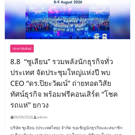
ประชาสัมพันธ์
8.8 “ซูเลียน” รวมพลังนักธุรกิจทั่ว
ประเทศ จัดประชุมใหญ่แห่งปี พบ
CEO “ดร.ปิยะวัฒน์” ถ่ายทอดวิสัย
ทัศน์ธุรกิจ พร้อมฟรีคอนเสิร์ต “โชค
รถแห่” ยกวง
06/08/2026
admin
บริษัท ซูเลียน (ประเทศไทย) จำกัด ขอเชิญนักธุรกิจและสมาชิก