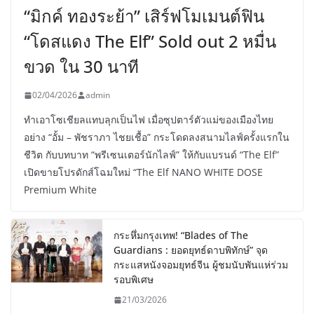
“มิกค์ ทองระย้า” เสิร์ฟโมเมนต์ฟิน
“โดสแดง The Elf” Sold out 2 หมื่น
ขวด ใน 30 นาที
02/04/2026
admin
ทำเอาโซเชียลแทบลุกเป็นไฟ เมื่อซุปตาร์ตัวแม่ของเมืองไทย
อย่าง “อั้ม – พัชราภา ไชยเชื้อ” กระโดดลงสนามไลฟ์ครั้งแรกใน
ชีวิต กับบทบาท “พรีเซนเตอร์นักไลฟ์” ให้กับแบรนด์ “The Elf”
เปิดขายโปรดักส์โฉมใหม่ “The Elf NANO WHITE DOSE
Premium White
กระหึ่มกรุงเทพ! “Blades of The
Guardians : ยอดยุทธ์ดาบพิทักษ์” จุด
กระแสหนังจอมยุทธ์จีน ผู้ชมนับพันแห่ร่วม
รอบพิเศษ
21/03/2026