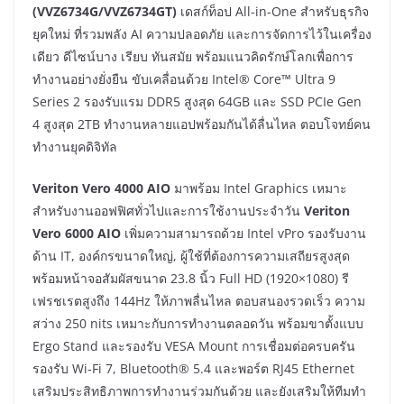
(VVZ6734G/VVZ6734GT)
เดสก์ท็อป All-in-One สำหรับธุรกิจ
ยุคใหม่ ที่รวมพลัง AI ความปลอดภัย และการจัดการไว้ในเครื่อง
เดียว ดีไซน์บาง เรียบ ทันสมัย พร้อมแนวคิดรักษ์โลกเพื่อการ
ทำงานอย่างยั่งยืน ขับเคลื่อนด้วย Intel® Core™ Ultra 9
Series 2 รองรับแรม DDR5 สูงสุด 64GB และ SSD PCIe Gen
4 สูงสุด 2TB ทำงานหลายแอปพร้อมกันได้ลื่นไหล ตอบโจทย์คน
ทำงานยุคดิจิทัล
Veriton Vero 4000 AIO
มาพร้อม Intel Graphics เหมาะ
สำหรับงานออฟฟิศทั่วไปและการใช้งานประจำวัน
Veriton
Vero 6000 AIO
เพิ่มความสามารถด้วย Intel vPro รองรับงาน
ด้าน IT, องค์กรขนาดใหญ่, ผู้ใช้ที่ต้องการความเสถียรสูงสุด
พร้อมหน้าจอสัมผัสขนาด 23.8 นิ้ว Full HD (1920×1080) รี
เฟรชเรตสูงถึง 144Hz ให้ภาพลื่นไหล ตอบสนองรวดเร็ว ความ
สว่าง 250 nits เหมาะกับการทำงานตลอดวัน พร้อมขาตั้งแบบ
Ergo Stand และรองรับ VESA Mount การเชื่อมต่อครบครัน
รองรับ Wi-Fi 7, Bluetooth® 5.4 และพอร์ต RJ45 Ethernet
เสริมประสิทธิภาพการทำงานร่วมกันด้วย และยังเสริมให้ทีมทำ