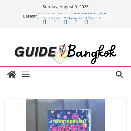
Skip
Sunday, August 9, 2026
to
Latest:
AirAsia X SEE FAH พันธมิตรทางธุรกิจ
content
ยาวนานกว่า 20 ปี ต่อยอดเสิร์ฟความ
อร่อย ยกเมนูระดับตำนาน “ข้าวหน้าไก่
ราชวงศ์” พุ่งทะยานสู่น่านฟ้า
BEDO เดินหน้าจัดกิจกรรมเจรจาธุรกิจ
“BIO TRADE CONNECT 2026” ยก
ระดับผลิตภัณฑ์ท้องถิ่นสู่ตลาดเชิง
พาณิชย์อย่างยั่งยืน
LORDNINE จัดศึกคนดังสายเกม ไทย
ปะทะ ฟิลิปปินส์ ใน “Rise of the Tenth
Lord” เปิดสงครามกิลด์ข้ามประเทศ
ฉลองเซิร์ฟเวอร์ใหม่ เฮเลนา
Guangzhou Yinghao School เผยวิสัย
ทัศน์การศึกษาที่พร้อมรับอนาคต “เราไม่
ได้เตรียมนักเรียนเพียงเพื่อก้าวเข้าสู่
มหาวิทยาลัยเท่านั้น แต่ยังเตรียมพวก
เขาให้พร้อมเป็นผู้กำหนดอนาคต”
8.8 “ซูเลียน” รวมพลังนักธุรกิจทั่ว
ประเทศ จัดประชุมใหญ่แห่งปี พบ CEO
“ดร.ปิยะวัฒน์” ถ่ายทอดวิสัยทัศน์ธุรกิจ