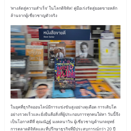
‘ทางลัดสู่ความสำเร็จ’ ในโลกดิจิทัล! คู่มือเร่งรัดสู่ยอดขายหลัก
ล้านจากผู้เชี่ยวชาญตัวจริง
ในยุคที่ธุรกิจออนไลน์มีการแข่งขันสูงอย่างดุเดือด การเติบโต
อย่างรวดเร็วและยั่งยืนคือสิ่งที่ผู้ประกอบการทุกคนใฝ่หา วันนี้จึง
เป็นโอกาสดีที่ คุณณัฏฐ์ มงคลนาวิน ผู้เชี่ยวชาญด้านกลยุทธ์
การตลาดดิจิทัลและที่ปรึกษาธุรกิจที่มีประสบการณ์กว่า 20 ปี