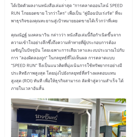
ได้เปิดตัวผลงานหนังสือเล่มล่าสุด “การตลาดออนไลน์ SPEED
RUN โกยยอดขาย ไวกว่าใคร” เพื่อเป็น “คู่มือฉบับเร่งรัด” ที่จะ
พาธุรกิจของคุณทะยานสู่เป้าหมายยอดขายได้เร็วกว่าที่เคย
คุณณัฏฐ์ มงคลนาวิน กล่าวว่า หนังสือเล่มนี้ถือกำเนิดขึ้นจาก
ความเข้าใจอย่างลึกซึ้งถึงความท้าทายที่ผู้ประกอบการต้อง
เผชิญในปัจจุบัน โดยเฉพาะการเสียเวลาและงบประมาณไปกับ
การ “ลองผิดลองถูก” ในกลยุทธ์ที่ไม่เห็นผล การตลาดแบบ
“SPEED RUN” จึงเป็นแนวคิดที่มุ่งเน้นการใช้ทรัพยากรอย่างมี
ประสิทธิภาพสูงสุด โดยมุ่งไปยังกลยุทธ์ที่สร้างผลตอบแทน
สูงสุด (ROI) ทันที เพื่อให้ธุรกิจสามารถ ลัดฟ้าสู่ความสำเร็จ ได้
ภายในเวลาอันสั้น