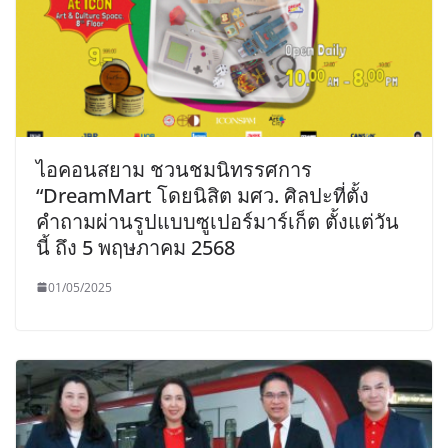
ไอคอนสยาม ชวนชมนิทรรศการ
“DreamMart โดยนิสิต มศว. ศิลปะที่ตั้ง
คำถามผ่านรูปแบบซูเปอร์มาร์เก็ต ตั้งแต่วัน
นี้ ถึง 5 พฤษภาคม 2568
01/05/2025