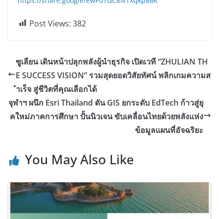
https://share.google/ewP0TGC8N1Xqkp86K
Post Views:
382
ซูเลียน เดินหน้าปลุกพลังผู้นำธุรกิจ เปิดเวที “ZHULIAN TH
E SUCCESS VISION” รวมสุดยอดวิสัยทัศน์ พลิกเกมความส
ำเร็จ สู่ชีวิตที่คุณเลือกได้
จุฬาฯ ผนึก Esri Thailand ดัน GIS ยกระดับ EdTech ก้าวสู่ยุ
คใหม่ภาคการศึกษา ปั้นนิวเจน ขับเคลื่อนไทยด้วยพลังแห่ง
ข้อมูลแผนที่อัจฉริยะ
You May Also Like