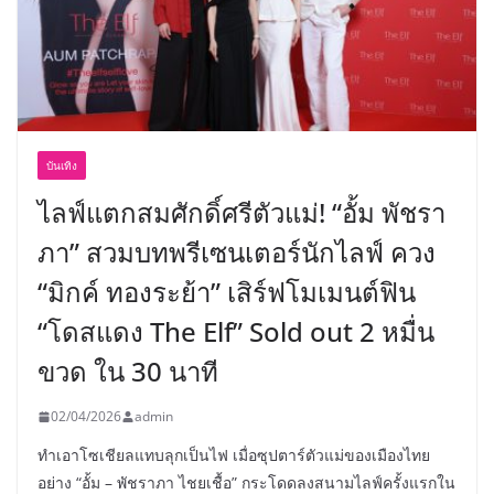
บันเทิง
ไลฟ์แตกสมศักดิ์ศรีตัวแม่! “อั้ม พัชรา
ภา” สวมบทพรีเซนเตอร์นักไลฟ์ ควง
“มิกค์ ทองระย้า” เสิร์ฟโมเมนต์ฟิน
“โดสแดง The Elf” Sold out 2 หมื่น
ขวด ใน 30 นาที
02/04/2026
admin
ทำเอาโซเชียลแทบลุกเป็นไฟ เมื่อซุปตาร์ตัวแม่ของเมืองไทย
อย่าง “อั้ม – พัชราภา ไชยเชื้อ” กระโดดลงสนามไลฟ์ครั้งแรกใน