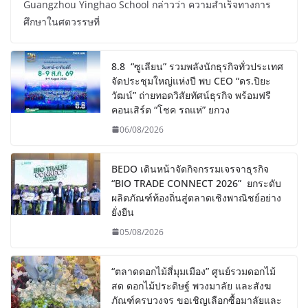
Guangzhou Yinghao School กล่าวว่า ความสำเร็จทางการ
ศึกษาในศตวรรษที่
8.8 “ซูเลียน” รวมพลังนักธุรกิจทั่วประเทศ
จัดประชุมใหญ่แห่งปี พบ CEO “ดร.ปิยะ
วัฒน์” ถ่ายทอดวิสัยทัศน์ธุรกิจ พร้อมฟรี
คอนเสิร์ต “โชค รถแห่” ยกวง
06/08/2026
BEDO เดินหน้าจัดกิจกรรมเจรจาธุรกิจ
“BIO TRADE CONNECT 2026” ยกระดับ
ผลิตภัณฑ์ท้องถิ่นสู่ตลาดเชิงพาณิชย์อย่าง
ยั่งยืน
05/08/2026
“ตลาดดอกไม้สี่มุมเมือง” ศูนย์รวมดอกไม้
สด ดอกไม้ประดิษฐ์ พวงมาลัย และสังฆ
ภัณฑ์ครบวงจร ขอเชิญเลือกซื้อมาลัยและ