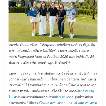
สมาชิก
CentaraThe
1 ได้สนุกสนานกับกิจกรรมต่างๆ ที่บูธเซ็น
ทาราอย่างเพลิดเพลิน พร้อมได้เข้าชมการแข่งขันรายการ
กอล์ฟ
Reignwood Icons of Football
2026 และใกล้ชิดกับ 24
นักเตะดาวดังระดับโลกอย่างสุดเอ็กซ์คลูซีฟ
นอกจากประสบการณ์เข้าพักอันน่าจดจำ เซ็นทารายังได้นำการ
บริการเหนือระดับด้านอื่นๆ มาให้สมาชิก CentaraThe1 และผู้
เข้าร่วมงานได้สัมผัสอย่างน่าประทับใจภายในงาน อาทิ อาหาร
สเปนเลิศรสทั้งแบบดั้งเดิมและสไตล์โมเดิร์นจาก
ห้องอาหารอู
โน มาส
และความผ่อนคลายจาก
สปา เซ็นวารี
ศูนย์รวมด้าน
สุขภาพอย่างยั่งยืนของ
โรงแรมเซ็นทารา แกรนด์ แอท เซ็นทรัล