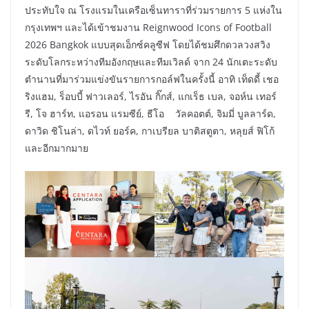
ประทับใจ ณ โรงแรมในเครือเซ็นทาราที่ร่วมรายการ 5 แห่งใน
กรุงเทพฯ และได้เข้าชมงาน Reignwood Icons of Football
2026 Bangkok แบบสุดเอ็กซ์คลูซีฟ โดยได้ชมศึกดวลวงสวิง
ระดับโลกระหว่างทีมอังกฤษและทีมเวิลด์ จาก 24 นักเตะระดับ
ตำนานที่มาร่วมแข่งขันรายการกอล์ฟในครั้งนี้ อาทิ เท็ดดี้ เชอ
ริงแฮม, ร็อบบี้ ฟาวเลอร์, ไรอัน กิ๊กส์, แกเร็ธ เบล, จอห์น เทอร์
รี, โจ ฮาร์ท, แอรอน แรมซีย์, ธีโอ วัลคอตต์, จิมมี่ บูลลาร์ด,
ดาวิด ชิโนล่า, ดไวท์ ยอร์ค, กาเบรียล บาติสตูตา, หลุยส์ ฟิโก้
และอีกมากมาย