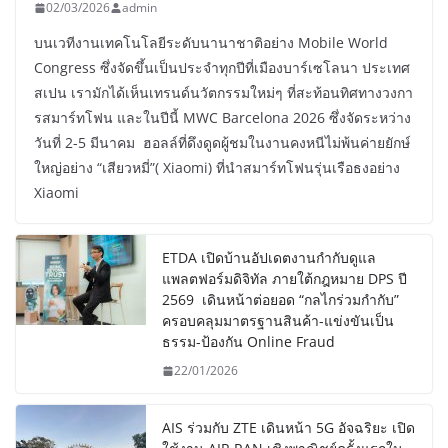
02/03/2026
admin
บนเวทีงานเทคโนโลยีระดับนานาชาติอย่าง Mobile World
Congress ซึ่งจัดขึ้นเป็นประจำทุกปีที่เมืองบาร์เซโลนา ประเทศ
สเปน เรามักได้เห็นเทรนด์นวัตกรรมใหม่ๆ ที่สะท้อนทิศทางวงกา
รสมาร์ทโฟน และในปีนี้ MWC Barcelona 2026 ซึ่งจัดระหว่าง
วันที่ 2-5 มีนาคม ฮอลล์ที่ดึงดูดผู้ชมในงานคงหนีไม่พ้นค่ายยักษ์
ใหญ่อย่าง “เสียวหมี่”( Xiaomi) ที่นำสมาร์ทโฟนรุ่นเรือธงอย่าง
Xiaomi
ETDA เปิดบ้านอัปเดตงานกำกับดูแล
แพลตฟอร์มดิจิทัล ภายใต้กฎหมาย DPS ปี
2569 เดินหน้าต่อยอด “กลไกร่วมกำกับ”
ครอบคลุมมาตรฐานสินค้า-แข่งขันเป็น
ธรรม-ป้องกัน Online Fraud
22/01/2026
AIS ร่วมกับ ZTE เดินหน้า 5G อัจฉริยะ เปิด