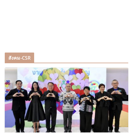
สังคม-CSR