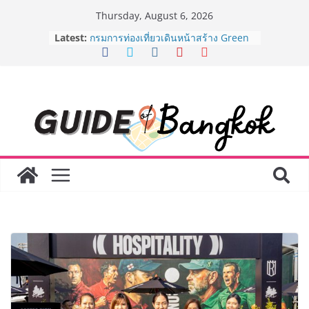
Skip
Thursday, August 6, 2026
to
เจาะเบื้องหลังความสำเร็จของ The 1
Latest:
content
Day 2026 จากแคมเปญสู่ Shopping
Phenomenon ของไทย เมื่อ
Experience-driven Loyalty พลิก
“ประสบการณ์” สู่แรงขับเคลื่อนการใช้
จ่าย ผสาน Ecosystem ที่แข็งแกร่งของ
กลุ่มเซ็นทรัล สร้างยอดขายสูงสุดในรอบ
3 ปี
กรมการท่องเที่ยวเดินหน้าสร้าง Green
Coach รุ่นใหม่ ขับเคลื่อนการท่องเที่ยว
ไทยสู่มาตรฐานสากล ภายใต้ Thailand
Green Tourism Plan 2030
BEDO เดินหน้าจัดกิจกรรมเจรจาธุรกิจ
“BIO TRADE CONNECT 2026” ยก
ระดับผลิตภัณฑ์ท้องถิ่นสู่ตลาดเชิง
พาณิชย์อย่างยั่งยืน
“ตลาดดอกไม้สี่มุมเมือง” ศูนย์รวมดอกไม้
สด ดอกไม้ประดิษฐ์ พวงมาลัย และสังฆ
ภัณฑ์ครบวงจร ขอเชิญเลือกซื้อมาลัย
และของขวัญต้อนรับวันแม่ เปิดให้