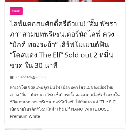
บันเทิง
ไลฟ์แตกสมศักดิ์ศรีตัวแม่! “อั้ม พัชรา
ภา” สวมบทพรีเซนเตอร์นักไลฟ์ ควง
“มิกค์ ทองระย้า” เสิร์ฟโมเมนต์ฟิน
“โดสแดง The Elf” Sold out 2 หมื่น
ขวด ใน 30 นาที
02/04/2026
admin
ทำเอาโซเชียลแทบลุกเป็นไฟ เมื่อซุปตาร์ตัวแม่ของเมืองไทย
อย่าง “อั้ม – พัชราภา ไชยเชื้อ” กระโดดลงสนามไลฟ์ครั้งแรกใน
ชีวิต กับบทบาท “พรีเซนเตอร์นักไลฟ์” ให้กับแบรนด์ “The Elf”
เปิดขายโปรดักส์โฉมใหม่ “The Elf NANO WHITE DOSE
Premium White